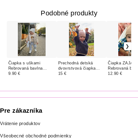
Podobné produkty
Čiapka s uškami
Prechodná detská
Čiapka ZAJAČ
Rebrovaná bavlna
dvovrstvová čiapka
Rebrovaná bavl
jednorstvová,
9.90 €
Rebrovaná bavlna,
15 €
CAPPUCCINO
12.90 €
SMOTANOVÁ
LATTE
Pre zákazníka
Vrátenie produktov
Všeobecné obchodné podmienky