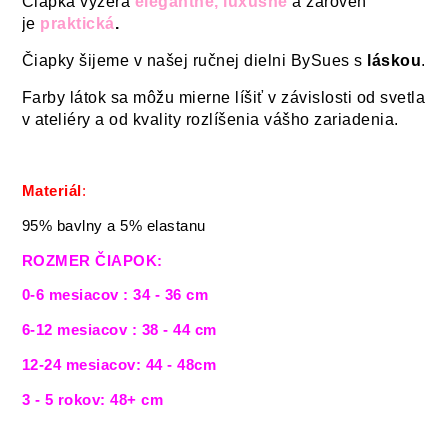
Čiapka vyzerá
elegantne, luxusne
a zároveň
je
praktická
.
Čiapky šijeme v našej ručnej dielni BySues s
láskou
.
Farby látok sa môžu mierne líšiť v závislosti od svetla
v ateliéry a od kvality rozlíšenia vášho zariadenia.
Materiál
:
95% bavlny a 5% elastanu
ROZMER ČIAPOK:
0-6 mesiacov : 34 - 36 cm
6-12 mesiacov : 38 - 44 cm
12-24 mesiacov: 44 - 48cm
3 - 5 rokov: 48+ cm