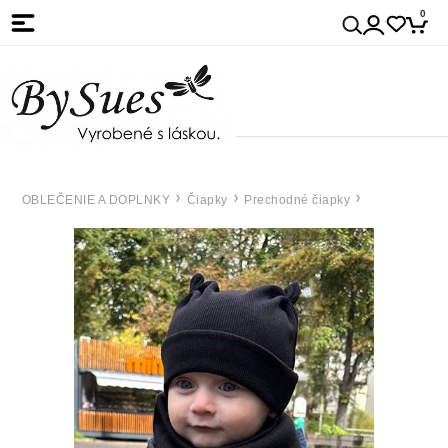
0
OBLEČENIE A DOPLNKY
Čiapky
Prechodné čiapky