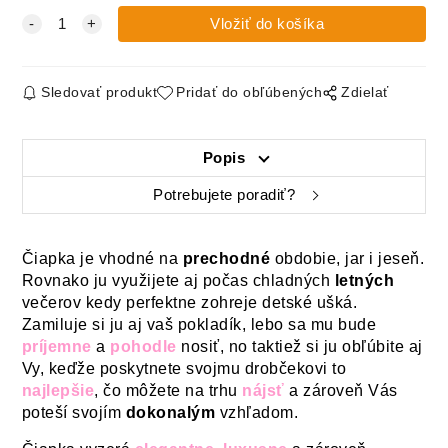
Sledovať produkt
Pridať do obľúbených
Zdielať
Popis
Potrebujete poradiť?
Čiapka je vhodné na
prechodné
obdobie, jar i jeseň.
Rovnako ju využijete aj počas chladných
letných
večerov kedy perfektne zohreje detské ušká.
Zamiluje si ju aj vaš pokladík, lebo sa mu bude
príjemne
a
pohodle
nosiť, no taktiež si ju obľúbite aj
Vy, keďže poskytnete svojmu drobčekovi to
najlepšie
, čo môžete na trhu
nájsť
a zároveň Vás
poteší svojím
dokonalým
vzhľadom.