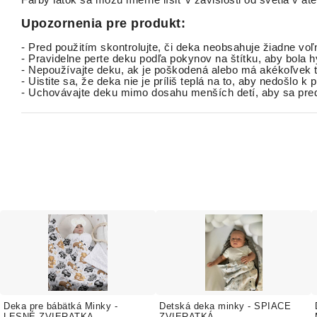
Farby látok sa môžu mierne líšiť v závislosti od svetla v ate
Upozornenia pre produkt:
- Pred použitím skontrolujte, či deka neobsahuje žiadne voľ
- Pravidelne perte deku podľa pokynov na štítku, aby bola
- Nepoužívajte deku, ak je poškodená alebo má akékoľvek tr
- Uistite sa, že deka nie je príliš teplá na to, aby nedošlo k 
- Uchovávajte deku mimo dosahu menších detí, aby sa pred
Deka pre bábätká Minky -
Detská deka minky - SPIACE
LESNÉ ZVIERATKA
ZVIERATKÁ