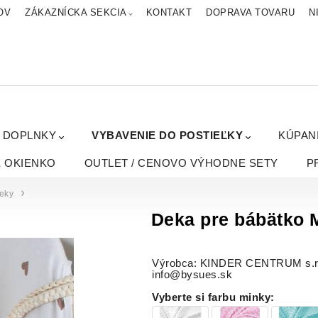
OV
ZÁKAZNÍCKA SEKCIA
KONTAKT
DOPRAVA TOVARU
N
A DOPLNKY
VYBAVENIE DO POSTIEĽKY
KÚPAN
É OKIENKO
OUTLET / CENOVO VÝHODNE SETY
P
eky
Deka pre bábätko
Výrobca: KINDER CENTRUM s.r.o.
info@bysues.sk
Vyberte si farbu minky
: