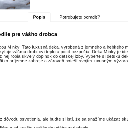
Popis
Potrebujete poradiť?
dlie pre vášho drobca
ou Minky. Táto luxusná deka, vyrobená z jemného a hebkého mate
uje vášmu drobcovi teplo a pocit bezpečia. Deka Minky je ideál
 nej robia skvelý doplnok do detskej izby. Vyberte si detskú de
bätko príjemne zahreje a zároveň poteší svojim luxusným výzo
 z dôvodu osvetlenia, ale buďte si istí, že sa snažíme ukázať sk