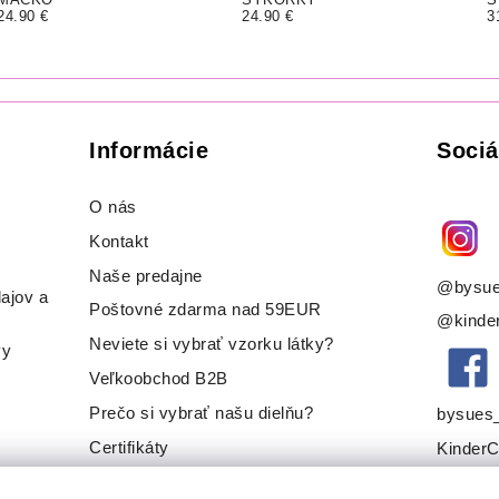
24.90 €
24.90 €
3
Informácie
Sociá
O nás
Kontakt
Naše predajne
@bysue
ajov a
Poštovné zdarma nad 59EUR
@kinder
Neviete si vybrať vzorku látky?
vy
Veľkoobchod B2B
Prečo si vybrať našu dielňu?
bysues
Certifikáty
KinderC