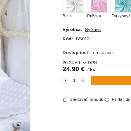
Biela
Ružová
Tyrkysová
Výrobca:
BySues
Kód:
BS013
Dostupnosť:
na sklade
20.24
€
bez DPH
24.90
€
ks
Sledovať produkt
Pridať d