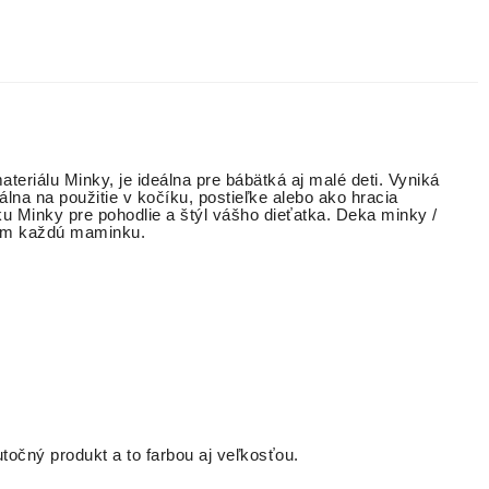
riálu Minky, je ideálna pre bábätká aj malé deti. Vyniká
na na použitie v kočíku, postieľke alebo ako hracia
ku Minky pre pohodlie a štýl vášho dieťatka. Deka minky /
rom každú maminku.
utočný produkt a to farbou aj veľkosťou.