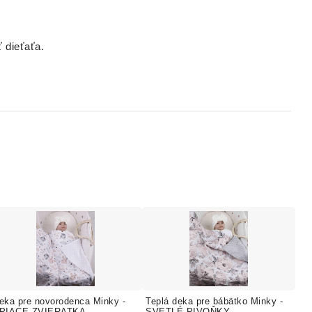
 dieťaťa.
eka pre novorodenca Minky -
Teplá deka pre bábätko Minky -
PIACE ZVIERATKA
SVETLÉ PIVOŇKY