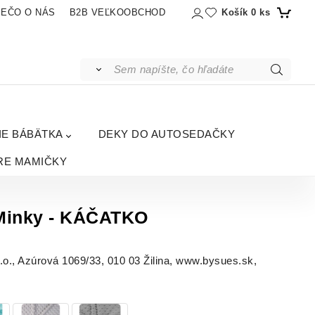
Košík
0
ks
IEČO O NÁS
B2B VEĽKOOBCHOD
IE BÁBÄTKA
DEKY DO AUTOSEDAČKY
RE MAMIČKY
 Minky - KÁČATKO
, Azúrová 1069/33, 010 03 Žilina, www.bysues.sk,