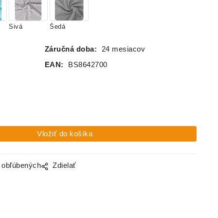
Sivá
Šedá
Záručná doba:
24 mesiacov
EAN:
BS8642700
o obľúbených
Zdielať