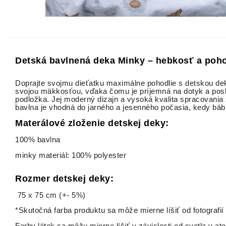
Detská bavlnená deka Minky – hebkosť a poho
Doprajte svojmu dieťatku maximálne pohodlie s detskou dek
svojou mäkkosťou, vďaka čomu je príjemná na dotyk a poskyt
podložka. Jej moderný dizajn a vysoká kvalita spracovania z
bavlna je vhodná do jarného a jesenného počasia, kedy bá
Materálové zloženie detskej deky:
100% bavlna
minky materiál: 100% polyester
Rozmer detskej deky:
75 x 75 cm (+- 5%)
*Skutočná farba produktu sa môže mierne líšiť od fotografií