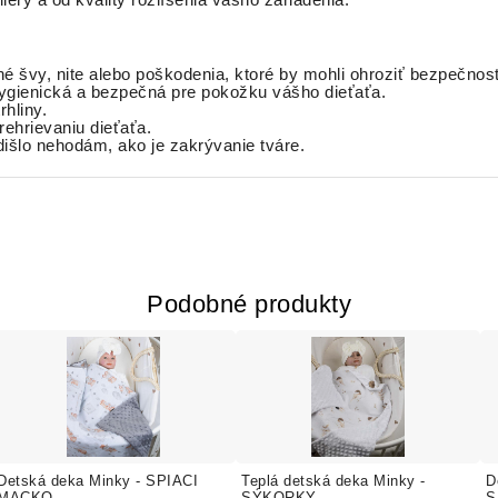
liéry a od kvality rozlíšenia vášho zariadenia.
né švy, nite alebo poškodenia, ktoré by mohli ohroziť bezpečnosť
 hygienická a bezpečná pre pokožku vášho dieťaťa.
hliny.
prehrievaniu dieťaťa.
išlo nehodám, ako je zakrývanie tváre.
Podobné produkty
Detská deka Minky - SPIACI
Teplá detská deka Minky -
D
MACKO
SÝKORKY
S