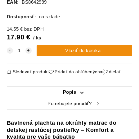
EAN:
BS8642999
Dostupnosť:
na sklade
14.55
€
bez DPH
17.90
€
ks
Sledovať produkt
Pridať do obľúbených
Zdielať
Popis
Potrebujete poradiť?
Bavlnená plachta na okrúhly matrac do
detskej rastúcej postieľky – Komfort a
kvalita pre vaše bábätko