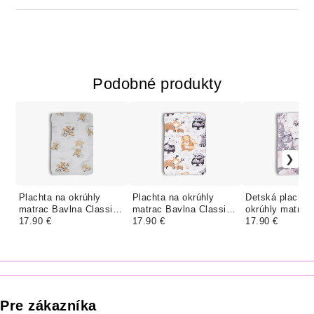
Podobné produkty
Plachta na okrúhly
Plachta na okrúhly
Detská plachta
matrac Bavlna Classic -
matrac Bavlna Classic -
okrúhly matrac
MACKO NA LIETADLE
17.90 €
LESNÉ ZVIERATKÁ
17.90 €
Classic - TMA
17.90 €
PIVOŇKY
Pre zákazníka