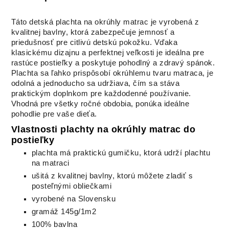
Táto detská plachta na okrúhly matrac je vyrobená z
kvalitnej bavlny, ktorá zabezpečuje jemnosť a
priedušnosť pre citlivú detskú pokožku. Vďaka
klasickému dizajnu a perfektnej veľkosti je ideálna pre
rastúce postieľky a poskytuje pohodlný a zdravý spánok.
Plachta sa ľahko prispôsobí okrúhlemu tvaru matraca, je
odolná a jednoducho sa udržiava, čím sa stáva
praktickým doplnkom pre každodenné používanie.
Vhodná pre všetky ročné obdobia, ponúka ideálne
pohodlie pre vaše dieťa.
Vlastnosti plachty na okrúhly matrac do
postieľky
plachta má praktickú gumičku, ktorá udrží plachtu
na matraci
ušitá z kvalitnej bavlny, ktorú môžete zladiť s
posteľnými obliečkami
vyrobené na Slovensku
gramáž 145g/1m2
100% bavlna