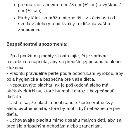
pre matrac s priemerom 73 cm (±1cm) a výškou 7
cm (±1 cm)
Farby látok sa môžu mierne líšiť v závislosti od
svetla v ateliéry a od kvality rozlíšenia vášho
zariadenia.
Bezpečnostné upozornenia:
- Pred použitím plachty skontrolujte, či je správne
nasadená a napnutá, aby sa predišlo jej posunutiu alebo
zlozeniu.
- Plachtu pravidelne perte podľa odporúčaní výrobcu, aby
bola hygienická a bezpečná pre vaše dieťa.
- Nepoužívajte plachtu, ak je poškodená alebo má
akékoľvek trhliny, ktoré by mohli ohroziť bezpečnosť
dieťaťa.
- Uistite sa, že plachta neobsahuje žiadne voľné švy
alebo uvoľnené nite, ktoré by mohli byť nebezpečné pre
dieťa.
- Uchovávajte plachtu mimo dosahu malých detí, aby sa
predišlo prípadným nehodám alebo zraneniam.