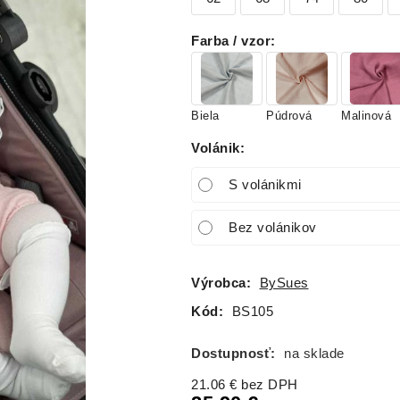
Farba / vzor
:
Biela
Púdrová
Malinová
Volánik
:
S volánikmi
Bez volánikov
Výrobca:
BySues
Kód:
BS105
Dostupnosť:
na sklade
21.06
€
bez DPH