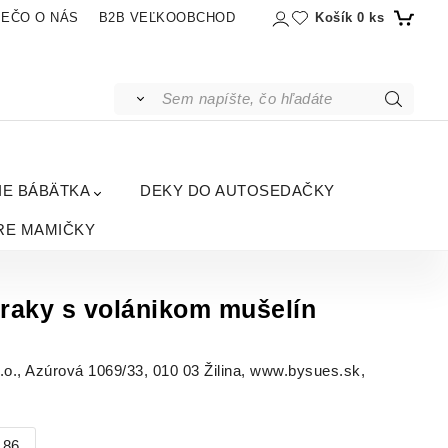
Košík
0
ks
IEČO O NÁS
B2B VEĽKOOBCHOD
IE BÁBÄTKA
DEKY DO AUTOSEDAČKY
RE MAMIČKY
traky s volánikom mušelín
, Azúrová 1069/33, 010 03 Žilina, www.bysues.sk,
86