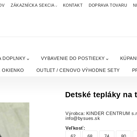
OV
ZÁKAZNÍCKA SEKCIA
KONTAKT
DOPRAVA TOVARU
N
A DOPLNKY
VYBAVENIE DO POSTIEĽKY
KÚPAN
É OKIENKO
OUTLET / CENOVO VÝHODNE SETY
P
Detské tepláky na 
Výrobca: KINDER CENTRUM s.r.o.
info@bysues.sk
Veľkosť
:
62
68
74
80