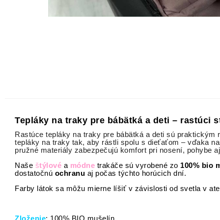
Tepláky na traky pre bábätká a deti – rastúci s
Rastúce tepláky na traky pre bábätká a deti sú praktickým
tepláky na traky tak, aby rástli spolu s dieťaťom – vďaka 
pružné materiály zabezpečujú komfort pri nosení, pohybe a
Naše
š
tý
lové
a
módne
trakáče sú vyrobené zo
100% bio 
dostatočnú
ochranu
aj počas týchto horúcich dní.
Farby látok sa môžu mierne líšiť v závislosti od svetla v ate
Zloženie
: 100% BIO mušelín