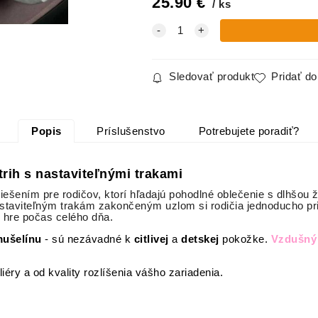
25.90
€
ks
Sledovať produkt
Pridať d
Popis
Príslušenstvo
Potrebujete poradiť?
trih s nastaviteľnými trakami
 riešením pre rodičov, ktorí hľadajú pohodlné oblečenie s dlhšo
nastaviteľným trakám zakončeným uzlom si rodičia jednoducho pr
j hre počas celého dňa.
mušelínu
- sú nezávadné k
citlivej
a
detskej
pokožke.
Vzdušný 
liéry a od kvality rozlíšenia vášho zariadenia.