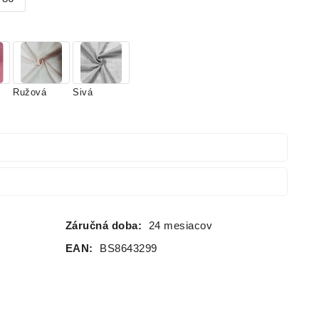
Ružová
Sivá
Záručná doba:
24 mesiacov
EAN:
BS8643299