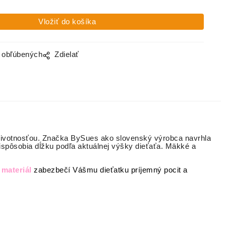
o obľúbených
Zdielať
u životnosťou. Značka BySues ako slovenský výrobca navrhla
ispôsobia dĺžku podľa aktuálnej výšky dieťaťa. Mäkké a
materiál
zabezbečí Vášmu dieťatku príjemný pocit a