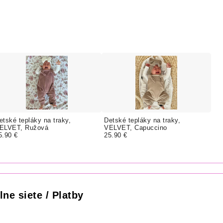
etské tepláky na traky,
Detské tepláky na traky,
ELVET, Ružová
VELVET, Capuccino
5.90 €
25.90 €
lne siete / Platby