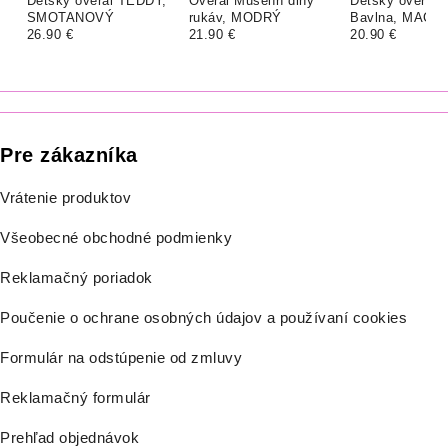
Detský overal TEDDY,
Overal Mušelín dlhý
Detský overal 
SMOTANOVÝ
rukáv, MODRÝ
Bavlna, MACK
26.90 €
21.90 €
MAŠLIČKOU
20.90 €
Pre zákazníka
Vrátenie produktov
Všeobecné obchodné podmienky
Reklamačný poriadok
Poučenie o ochrane osobných údajov a používaní cookies
Formulár na odstúpenie od zmluvy
Reklamačný formulár
Prehľad objednávok