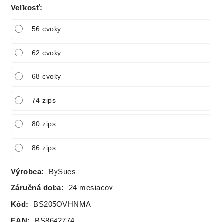
Veľkosť
:
56 cvoky
62 cvoky
68 cvoky
74 zips
80 zips
86 zips
Výrobca:
BySues
Záručná doba:
24 mesiacov
Kód:
BS205OVHNMA
EAN:
BS8642774