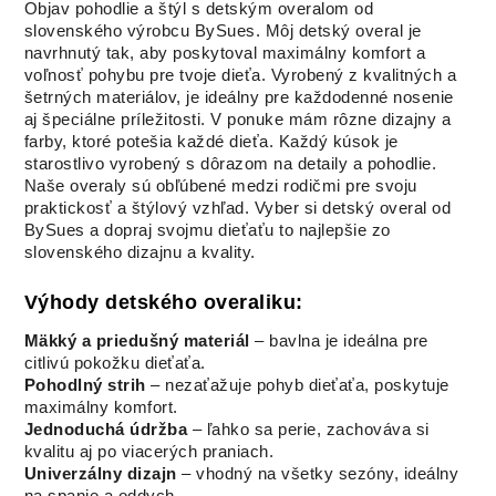
Objav pohodlie a štýl s detským overalom od
slovenského výrobcu BySues. Môj detský overal je
navrhnutý tak, aby poskytoval maximálny komfort a
voľnosť pohybu pre tvoje dieťa. Vyrobený z kvalitných a
šetrných materiálov, je ideálny pre každodenné nosenie
aj špeciálne príležitosti. V ponuke mám rôzne dizajny a
farby, ktoré potešia každé dieťa. Každý kúsok je
starostlivo vyrobený s dôrazom na detaily a pohodlie.
Naše overaly sú obľúbené medzi rodičmi pre svoju
praktickosť a štýlový vzhľad. Vyber si detský overal od
BySues a dopraj svojmu dieťaťu to najlepšie zo
slovenského dizajnu a kvality.
Výhody detského overaliku:
Mäkký a priedušný materiál
– bavlna je ideálna pre
citlivú pokožku dieťaťa.
Pohodlný strih
– nezaťažuje pohyb dieťaťa, poskytuje
maximálny komfort.
Jednoduchá údržba
– ľahko sa perie, zachováva si
kvalitu aj po viacerých praniach.
Univerzálny dizajn
– vhodný na všetky sezóny, ideálny