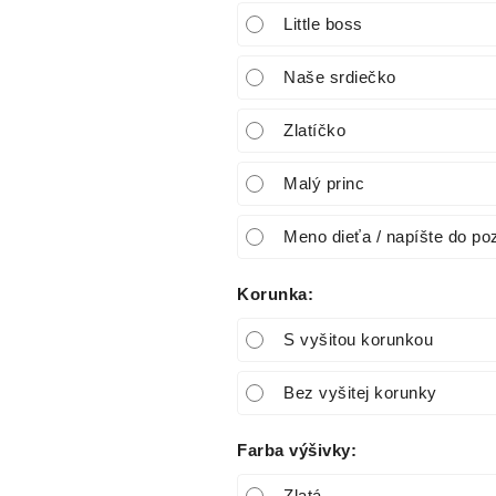
Little boss
Naše srdiečko
Zlatíčko
Malý princ
Meno dieťa / napíšte do p
Korunka
:
S vyšitou korunkou
Bez vyšitej korunky
Farba výšivky
: