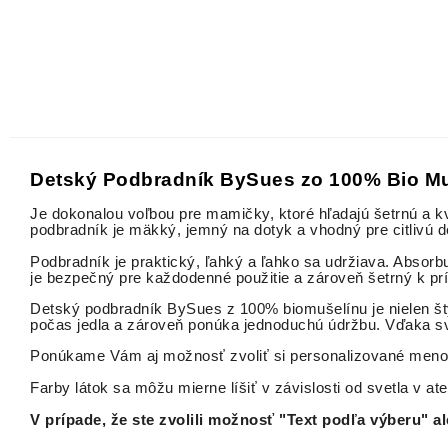
Detský Podbradník BySues zo 100% Bio Mu
Je dokonalou voľbou pre mamičky, ktoré hľadajú šetrnú a kv
podbradník je mäkký, jemný na dotyk a vhodný pre citlivú 
Podbradník je praktický, ľahký a ľahko sa udržiava. Absor
je bezpečný pre každodenné použitie a zároveň šetrný k prí
Detský podbradník BySues z 100% biomušelínu je nielen štýl
počas jedla a zároveň ponúka jednoduchú údržbu. Vďaka sv
Ponúkame Vám aj možnosť zvoliť si personalizované meno
Farby látok sa môžu mierne líšiť v závislosti od svetla v ate
V prípade, že ste zvolili možnosť "Text podľa výberu"