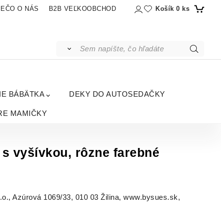
Košík
0
ks
IEČO O NÁS
B2B VEĽKOOBCHOD
IE BÁBÄTKA
DEKY DO AUTOSEDAČKY
RE MAMIČKY
s vyšívkou, rôzne farebné
, Azúrová 1069/33, 010 03 Žilina, www.bysues.sk,