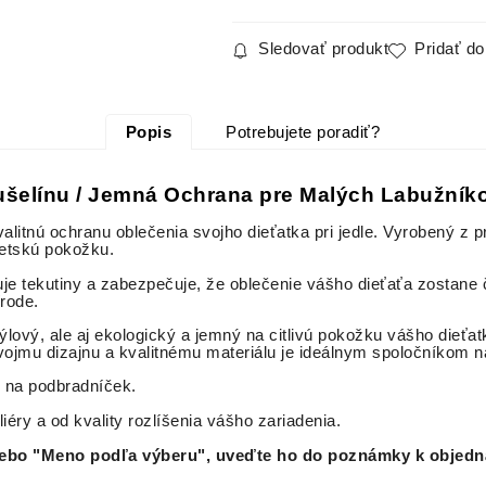
Sledovať produkt
Pridať d
Popis
Potrebujete poradiť?
šelínu / Jemná Ochrana pre Malých Labužník
alitnú ochranu oblečenia svojho dieťatka pri jedle. Vyrobený z 
detskú pokožku.
buje tekutiny a zabezpečuje, že oblečenie vášho dieťaťa zostan
rode.
ový, ale aj ekologický a jemný na citlivú pokožku vášho dieťatk
ojmu dizajnu a kvalitnému materiálu je ideálnym spoločníkom n
 na podbradníček.
liéry a od kvality rozlíšenia vášho zariadenia.
 alebo "Meno podľa výberu", uveďte ho do poznámky k objedn