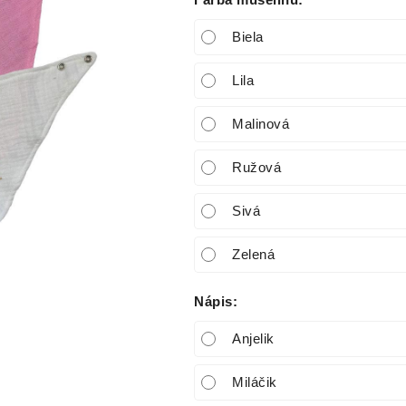
Farba mušelínu
:
Biela
Lila
Malinová
Ružová
Sivá
Zelená
Nápis
:
Anjelik
Miláčik