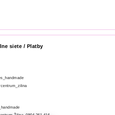
lne siete / Platby
s_handmade
centrum_zilina
_handmade