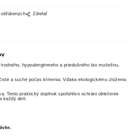
o obľúbených
Zdielať
ov
prírodného, hypoalergénneho a priedušného bio mušelínu,
e čisté a suché počas kŕmenia. Vďaka ekologickému zloženiu
a. Tento praktický doplnok spoľahlivo ochráni oblečenie
a každý deň.
ávke.