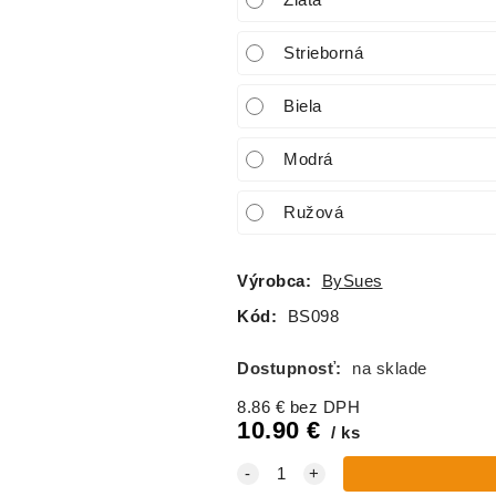
Zlatá
Strieborná
Biela
Modrá
Ružová
Výrobca:
BySues
Kód:
BS098
Dostupnosť:
na sklade
8.86
€
bez DPH
10.90
€
ks