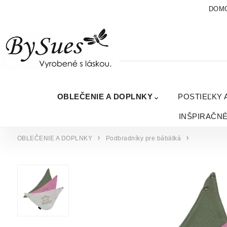
DOM
OBLEČENIE A DOPLNKY
POSTIEĽKY 
INŠPIRAČN
OBLEČENIE A DOPLNKY
Podbradníky pre bábätká