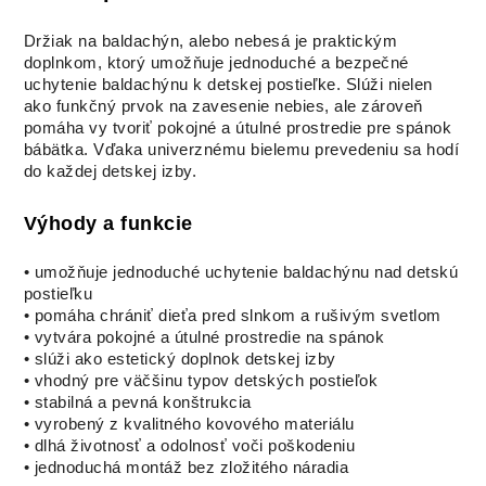
Držiak na baldachýn, alebo nebesá je praktickým
doplnkom, ktorý umožňuje jednoduché a bezpečné
uchytenie baldachýnu k detskej postieľke. Slúži nielen
ako funkčný prvok na zavesenie nebies, ale zároveň
pomáha vy tvoriť pokojné a útulné prostredie pre spánok
bábätka. Vďaka univerznému bielemu prevedeniu sa hodí
do každej detskej izby.
Výhody a funkcie
• umožňuje jednoduché uchytenie baldachýnu nad detskú
postieľku
• pomáha chrániť dieťa pred slnkom a rušivým svetlom
• vytvára pokojné a útulné prostredie na spánok
• slúži ako estetický doplnok detskej izby
• vhodný pre väčšinu typov detských postieľok
• stabilná a pevná konštrukcia
• vyrobený z kvalitného kovového materiálu
• dlhá životnosť a odolnosť voči poškodeniu
• jednoduchá montáž bez zložitého náradia