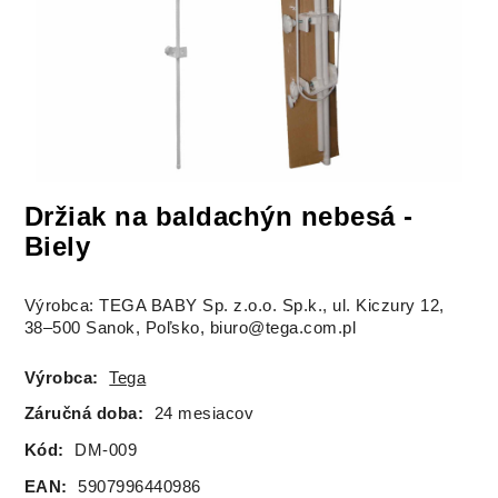
Držiak na baldachýn nebesá -
Biely
Výrobca: TEGA BABY Sp. z.o.o. Sp.k., ul. Kiczury 12,
38–500 Sanok, Poľsko, biuro@tega.com.pl
Výrobca:
Tega
Záručná doba:
24 mesiacov
Kód:
DM-009
EAN:
5907996440986