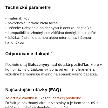
Technické parametre
• materiál: kov
• povrchová úprava: biela farba
• určenie: uchytenie baldachýnu k detskej postieľke
• kompatibilita: vhodný pre väčšinu detských postieľok
• údržba: čistenie suchou alebo mierne navlhčenou
handričkou
Odporúčame dokúpiť
Pozriete si aj
Baldachýny nad detskú postieľku
, ktoré v
kombinácii s držiakom vytvoria príjemné, chránené a
vizuálne harmonické miesto na spánok vášho bábätka.
Najčastejšie otázky (FAQ)
Je držiak vhodný ku každej detskej postieľke?
Držiak je navrhnutý ako univerzálny a je kompatibilný s
väčšinou bežných detských postieľok.