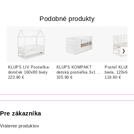
Podobné produkty
KLUPS LIV Postieľka-
KLUPS KOMPAKT
Posteľ KLUPŚ
domček 160x80 biely
detská postieľka 3v1 -
biela, 120x60
223.90 €
Biela
325.90 €
119.90 €
Pre zákazníka
Vrátenie produktov