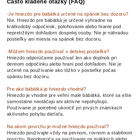
Často kladené otázky (FAQ)
-Je hniezdo pre bábätká určené na spánok bez dozoru?
Nie. Hniezdo pre bábätká je určené výhradne na
krátkodobý odpočinok, polohovanie alebo hranie pod
nepretržitým dohľadom dospelej osoby. Nie je náhradou
postieľky ani miesta na spánok bez dozoru.
-Môžem hniezdo používať v detskej postieľke?
Hniezdo odporúčame používať len ako doplnok pri
dennom odpočinku alebo hraní pod dohľadom. Nie je
určené na používanie ako lôžko v postieľke počas
spánku bez dozoru.
Pre aké bábätká je hniezdo vhodné?
Hniezdo je vhodné pre veľmi malé bábätká, ktoré sa ešte
samostatne neotáčajú ani aktívne nepohybujú.
Používanie je potrebné ukončiť pri prvých známkach
aktívneho pohybu dieťaťa.
Na akom povrchu je možné hniezdo používať?
Hniezdo používajte vždy na pevnom, rovnom a stabilnom
povrchu. Neodporúča sa používanie na mäkkých alebo