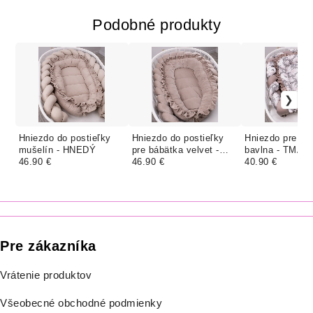
Podobné produkty
Hniezdo do postieľky
Hniezdo do postieľky
Hniezdo pre bá
mušelín - HNEDÝ
pre bábätka velvet -
bavlna - TMAV
46.90 €
CAPPUCCINO
46.90 €
PIVOŇKY
40.90 €
Pre zákazníka
Vrátenie produktov
Všeobecné obchodné podmienky