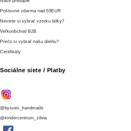
Naše predajne
Poštovné zdarma nad 59EUR
Neviete si vybrať vzorku látky?
Veľkoobchod B2B
Prečo si vybrať našu dielňu?
Certifikáty
Sociálne siete / Platby
@bysues_handmade
@kindercentrum_zilina