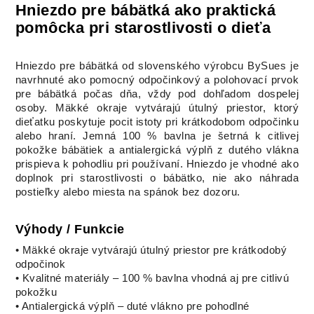
Hniezdo pre bábätká ako praktická
pomôcka pri starostlivosti o dieťa
Hniezdo pre bábätká od slovenského výrobcu BySues je
navrhnuté ako pomocný odpočinkový a polohovací prvok
pre bábätká počas dňa, vždy pod dohľadom dospelej
osoby. Mäkké okraje vytvárajú útulný priestor, ktorý
dieťatku poskytuje pocit istoty pri krátkodobom odpočinku
alebo hraní. Jemná 100 % bavlna je šetrná k citlivej
pokožke bábätiek a antialergická výplň z dutého vlákna
prispieva k pohodliu pri používaní. Hniezdo je vhodné ako
doplnok pri starostlivosti o bábätko, nie ako náhrada
postieľky alebo miesta na spánok bez dozoru.
Výhody / Funkcie
• Mäkké okraje vytvárajú útulný priestor pre krátkodobý
odpočinok
• Kvalitné materiály – 100 % bavlna vhodná aj pre citlivú
pokožku
• Antialergická výplň – duté vlákno pre pohodlné