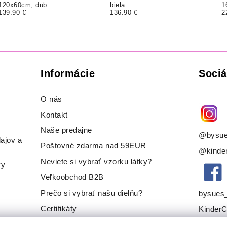
120x60cm, dub
biela
1
139.90 €
136.90 €
2
Informácie
Sociá
O nás
Kontakt
Naše predajne
@bysue
ajov a
Poštovné zdarma nad 59EUR
@kinder
Neviete si vybrať vzorku látky?
vy
Veľkoobchod B2B
Prečo si vybrať našu dielňu?
bysues
Certifikáty
KinderC