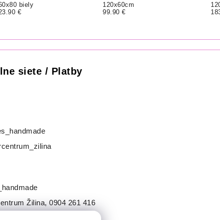
60x80 biely
120x60cm
12
23.90 €
99.90 €
18
lne siete / Platby
s_handmade
centrum_zilina
_handmade
entrum Žilina
,
0904 261 416