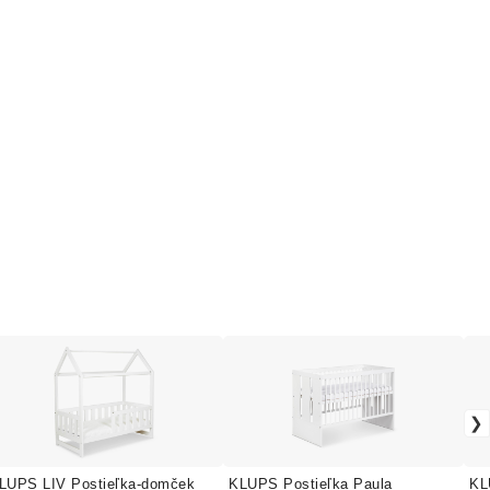
LUPS LIV Postieľka-domček
KLUPS Postieľka Paula
KL