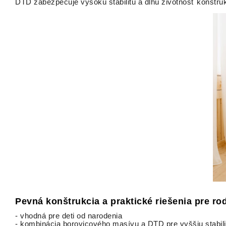
DTD zabezpečuje vysokú stabilitu a dlhú životnosť konštru
Pevná konštrukcia a praktické riešenia pre ro
- vhodná pre deti od narodenia
- kombinácia borovicového masívu a DTD pre vyššiu stabili