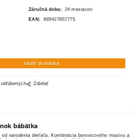
Záručná doba:
24 mesiacov
EAN:
889427857775
o obľúbených
Zdielať
ánok bábätka
už od narodenia dieťaťa. Kombinácia borovicového masívu a