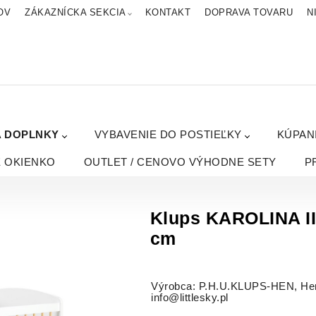
OV
ZÁKAZNÍCKA SEKCIA
KONTAKT
DOPRAVA TOVARU
N
A DOPLNKY
VYBAVENIE DO POSTIEĽKY
KÚPAN
É OKIENKO
OUTLET / CENOVO VÝHODNE SETY
P
Klups KAROLINA II 
cm
Výrobca: P.H.U.KLUPS-HEN, Henr
info@littlesky.pl