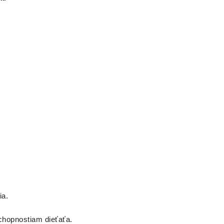
ia.
hopnostiam dieťaťa.