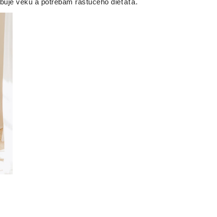
obuje veku a potrebám rastúceho dieťaťa.