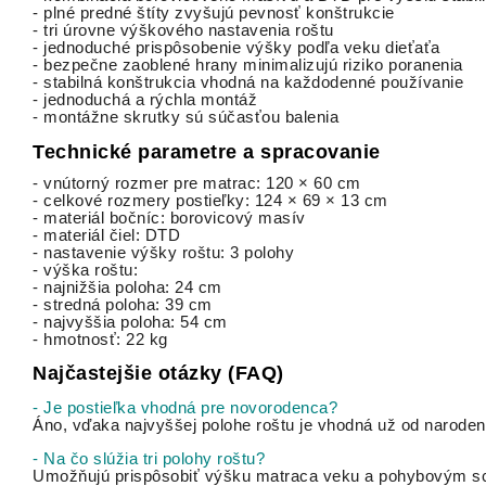
- plné predné štíty zvyšujú pevnosť konštrukcie
- tri úrovne výškového nastavenia roštu
- jednoduché prispôsobenie výšky podľa veku dieťaťa
- bezpečne zaoblené hrany minimalizujú riziko poranenia
- stabilná konštrukcia vhodná na každodenné používanie
- jednoduchá a rýchla montáž
- montážne skrutky sú súčasťou balenia
Technické parametre a spracovanie
- vnútorný rozmer pre matrac: 120 × 60 cm
- celkové rozmery postieľky: 124 × 69 × 13 cm
- materiál bočníc: borovicový masív
- materiál čiel: DTD
- nastavenie výšky roštu: 3 polohy
- výška roštu:
- najnižšia poloha: 24 cm
- stredná poloha: 39 cm
- najvyššia poloha: 54 cm
- hmotnosť: 22 kg
Najčastejšie otázky (FAQ)
- Je postieľka vhodná pre novorodenca?
Áno, vďaka najvyššej polohe roštu je vhodná už od naroden
- Na čo slúžia tri polohy roštu?
Umožňujú prispôsobiť výšku matraca veku a pohybovým sc