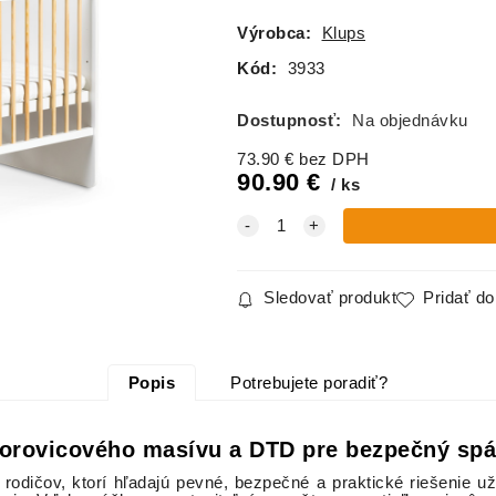
Výrobca:
Klups
Kód:
3933
Dostupnosť:
Na objednávku
73.90
€
bez DPH
90.90
€
ks
Sledovať produkt
Pridať d
Popis
Potrebujete poradiť?
 borovicového masívu a DTD pre bezpečný sp
rodičov, ktorí hľadajú pevné, bezpečné a praktické riešenie 