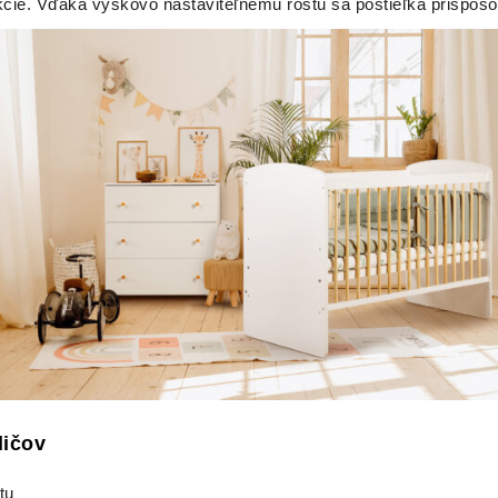
kcie. Vďaka výškovo nastaviteľnému roštu sa postieľka prispôs
dičov
tu