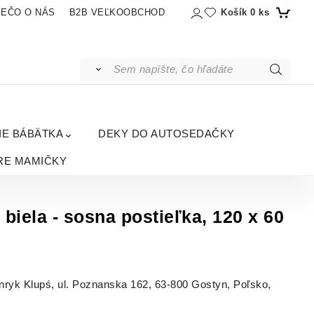
Košík
0
ks
IEČO O NÁS
B2B VEĽKOOBCHOD
IE BÁBÄTKA
DEKY DO AUTOSEDAČKY
RE MAMIČKY
biela - sosna postieľka, 120 x 60
yk Klupś, ul. Poznanska 162, 63-800 Gostyn, Poľsko,