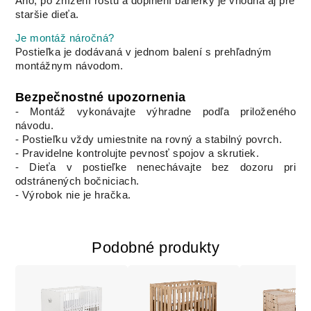
Áno, po znížení roštu a doplnení bariérky je vhodná aj pre
staršie dieťa.
Je montáž náročná?
Postieľka je dodávaná v jednom balení s prehľadným
montážnym návodom.
Bezpečnostné upozornenia
- Montáž vykonávajte výhradne podľa priloženého
návodu.
- Postieľku vždy umiestnite na rovný a stabilný povrch.
- Pravidelne kontrolujte pevnosť spojov a skrutiek.
- Dieťa v postieľke nenechávajte bez dozoru pri
odstránených bočniciach.
- Výrobok nie je hračka.
Podobné produkty