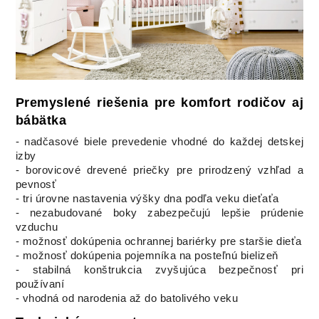
Premysl
ené riešenia pre komfort rodičov aj
bábätka
- nadčasové biele prevedenie vhodné do každej detskej
izby
- borovicové drevené priečky pre prirodzený vzhľad a
pevnosť
- tri úrovne nastavenia výšky dna podľa veku dieťaťa
- nezabudované boky zabezpečujú lepšie prúdenie
vzduchu
- možnosť dokúpenia ochrannej bariérky pre staršie dieťa
- možnosť dokúpenia pojemníka na posteľnú bielizeň
- stabilná konštrukcia zvyšujúca bezpečnosť pri
používaní
- vhodná od narodenia až do batolivého veku