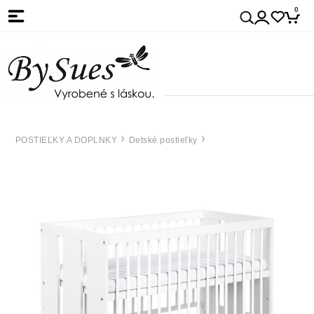
0
POSTIEĽKY A DOPLNKY
Detské postieľky