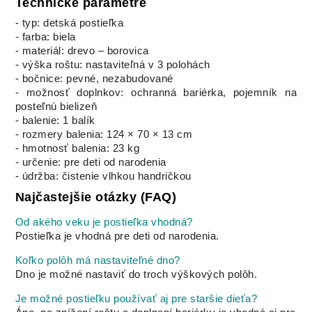
Technické parametre
- typ: detská postieľka
- farba: biela
- materiál: drevo – borovica
- výška roštu: nastaviteľná v 3 polohách
- bočnice: pevné, nezabudované
- možnosť doplnkov: ochranná bariérka, pojemník na
posteľnú bielizeň
- balenie: 1 balík
- rozmery balenia: 124 × 70 × 13 cm
- hmotnosť balenia: 23 kg
- určenie: pre deti od narodenia
- údržba: čistenie vlhkou handričkou
Najčastejšie otázky (FAQ)
Od akého veku je postieľka vhodná?
Postieľka je vhodná pre deti od narodenia.
Koľko polôh má nastaviteľné dno?
Dno je možné nastaviť do troch výškových polôh.
Je možné postieľku používať aj pre staršie dieťa?