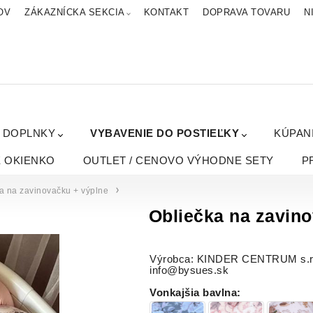
OV
ZÁKAZNÍCKA SEKCIA
KONTAKT
DOPRAVA TOVARU
N
A DOPLNKY
VYBAVENIE DO POSTIEĽKY
KÚPAN
É OKIENKO
OUTLET / CENOVO VÝHODNE SETY
P
a na zavinovačku + výplne
Obliečka na zavi
Výrobca: KINDER CENTRUM s.r.o.
info@bysues.sk
Vonkajšia bavlna
: