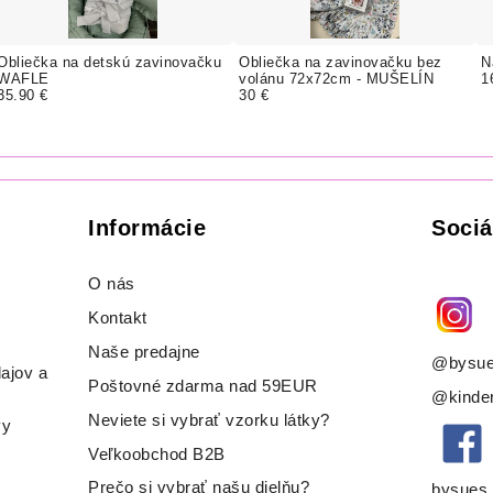
Obliečka na detskú zavinovačku
Obliečka na zavinovačku bez
N
WAFLE
volánu 72x72cm - MUŠELÍN
1
35.90 €
30 €
Informácie
Sociá
O nás
Kontakt
Naše predajne
@bysue
ajov a
Poštovné zdarma nad 59EUR
@kinder
Neviete si vybrať vzorku látky?
vy
Veľkoobchod B2B
Prečo si vybrať našu dielňu?
bysues