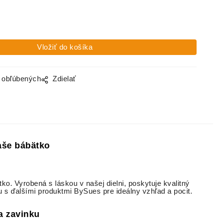
o obľúbených
Zdielať
aše bábätko
ko. Vyrobená s láskou v našej dielni, poskytuje kvalitný
ju s ďalšími produktmi BySues pre ideálny vzhľad a pocit.
a zavinku