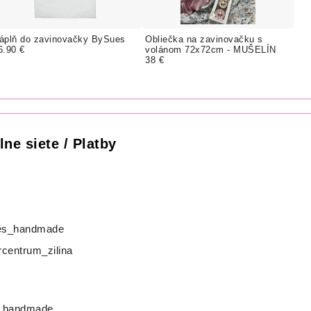
áplň do zavinovačky BySues
Obliečka na zavinovačku s
6.90 €
volánom 72x72cm - MUŠELÍN
38 €
lne siete / Platby
s_handmade
centrum_zilina
_handmade