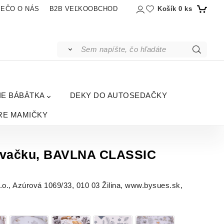
Košík
0
ks
IEČO O NÁS
B2B VEĽKOOBCHOD
IE BÁBÄTKA
DEKY DO AUTOSEDAČKY
RE MAMIČKY
novačku, BAVLNA CLASSIC
, Azúrová 1069/33, 010 03 Žilina, www.bysues.sk,