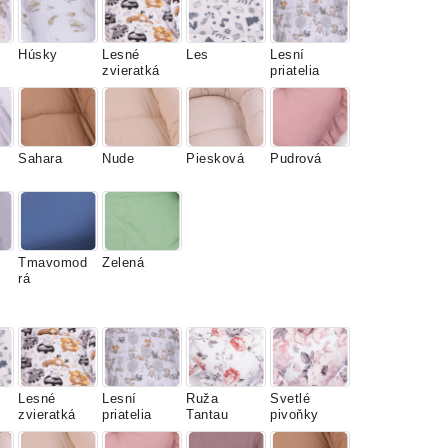
Húsky
Lesné
Les
Lesní
zvieratká
priatelia
Sahara
Nude
Piesková
Pudrová
Tmavomod
Zelená
rá
Lesné
Lesní
Ruža
Svetlé
zvieratká
priatelia
Tantau
pivoňky