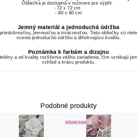
Obliečka je dostupná v rozmere pre výplň:
- 72 x 72 cm
- 80 x 80 cm
Jemný materiál a jednoduchá údržba
riedušnosťou, jemnosťou a trvácnosťou. Tieto obliečky sú nielen
ocenia jednoduchú údržbu a dlhotrvajúcu kvalitu.
Poznámka k farbám a dizajnu
ateliéry a od kvality rozlíšenia vášho zariadenia, čím vznikajú j
vzhľad a krásu produktu.
Podobné produkty
RÔZNE FARBY