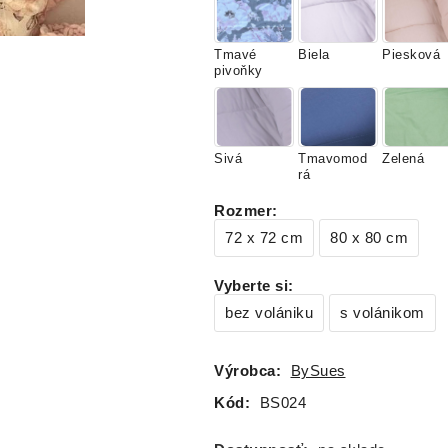
Tmavé
Biela
Piesková
pivoňky
Sivá
Tmavomod
Zelená
rá
Rozmer
:
72 x 72 cm
80 x 80 cm
Vyberte si
:
bez volániku
s volánikom
Výrobca:
BySues
Kód:
BS024