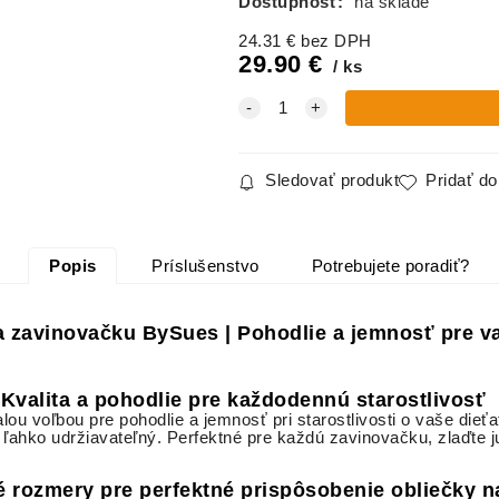
Dostupnosť:
na sklade
24.31
€
bez DPH
29.90
€
ks
Sledovať produkt
Pridať d
Popis
Príslušenstvo
Potrebujete poradiť?
a zavinovačku BySues | Pohodlie a jemnosť pre v
Kvalita a pohodlie pre každodennú starostlivosť
 voľbou pre pohodlie a jemnosť pri starostlivosti o vaše dieťat
aj ľahko udržiavateľný. Perfektné pre každú zavinovačku, zlaďte 
 rozmery pre perfektné prispôsobenie obliečky n