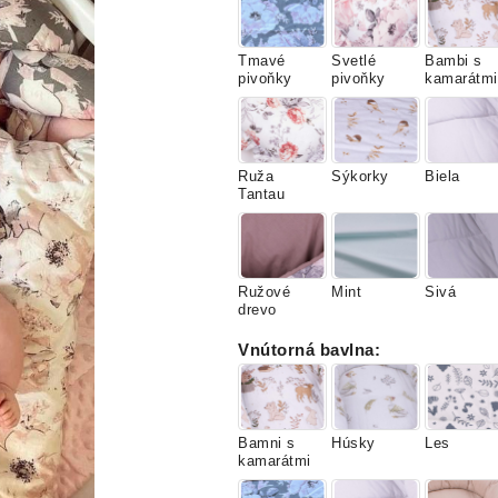
Tmavé
Svetlé
Bambi s
pivoňky
pivoňky
kamarátmi
Ruža
Sýkorky
Biela
Tantau
Ružové
Mint
Sivá
drevo
Vnútorná bavlna
:
Bamni s
Húsky
Les
kamarátmi