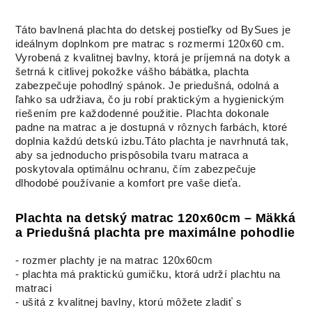
Táto bavlnená plachta do detskej postieľky od BySues je
ideálnym doplnkom pre matrac s rozmermi 120x60 cm.
Vyrobená z kvalitnej bavlny, ktorá je príjemná na dotyk a
šetrná k citlivej pokožke vášho bábätka, plachta
zabezpečuje pohodlný spánok. Je priedušná, odolná a
ľahko sa udržiava, čo ju robí praktickým a hygienickým
riešením pre každodenné použitie. Plachta dokonale
padne na matrac a je dostupná v rôznych farbách, ktoré
doplnia každú detskú izbu.Táto plachta je navrhnutá tak,
aby sa jednoducho prispôsobila tvaru matraca a
poskytovala optimálnu ochranu, čím zabezpečuje
dlhodobé používanie a komfort pre vaše dieťa.
Plachta na detský matrac 120x60cm – Mäkká
a Priedušná plachta pre maximálne pohodlie
- rozmer plachty je na matrac 120x60cm
- plachta má praktickú gumičku, ktorá udrží plachtu na
matraci
- ušitá z kvalitnej bavlny, ktorú môžete zladiť s