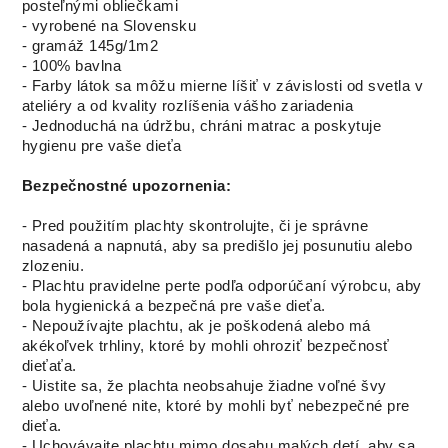
posteľnými obliečkami
- vyrobené na Slovensku
- gramáž 145g/1m2
- 100% bavlna
- Farby látok sa môžu mierne líšiť v závislosti od svetla v
ateliéry a od kvality rozlíšenia vášho zariadenia
- Jednoduchá na údržbu, chráni matrac a poskytuje
hygienu pre vaše dieťa
Bezpečnostné upozornenia:
- Pred použitím plachty skontrolujte, či je správne
nasadená a napnutá, aby sa predišlo jej posunutiu alebo
zlozeniu.
- Plachtu pravidelne perte podľa odporúčaní výrobcu, aby
bola hygienická a bezpečná pre vaše dieťa.
- Nepoužívajte plachtu, ak je poškodená alebo má
akékoľvek trhliny, ktoré by mohli ohroziť bezpečnosť
dieťaťa.
- Uistite sa, že plachta neobsahuje žiadne voľné švy
alebo uvoľnené nite, ktoré by mohli byť nebezpečné pre
dieťa.
- Uchovávajte plachtu mimo dosahu malých detí, aby sa