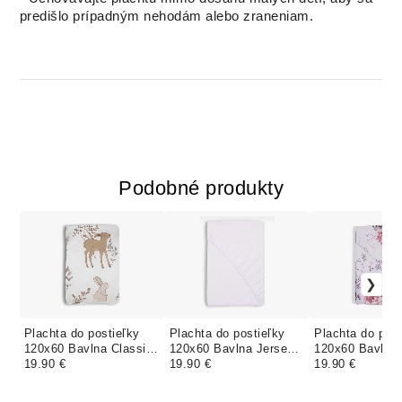
predišlo prípadným nehodám alebo zraneniam.
Podobné produkty
Plachta do postieľky
Plachta do postieľky
Plachta do post
120x60 Bavlna Classic
120x60 Bavlna Jersey
120x60 Bavlna 
- BAMBI S
19.90 €
120x60 - BIELA
19.90 €
- RUŽE TANTA
19.90 €
KAMARÁTMI