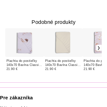
Podobné produkty
Plachta do postieľky
Plachta do postieľky
Plachta do post
140x70 Bavlna Classic
140x70 Bavlna Classic
140x70 Bavlna 
- SÝKORKY
21.90 €
- PIESKOVÁ
21.90 €
- LILA HÚSKA
21.90 €
Pre zákazníka