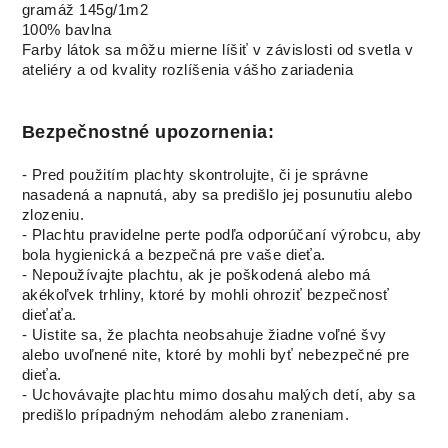
gramáž 145g/1m2
100% bavlna
Farby látok sa môžu mierne líšiť v závislosti od svetla v
ateliéry a od kvality rozlíšenia vášho zariadenia
Bezpečnostné upozornenia:
- Pred použitím plachty skontrolujte, či je správne
nasadená a napnutá, aby sa predišlo jej posunutiu alebo
zlozeniu.
- Plachtu pravidelne perte podľa odporúčaní výrobcu, aby
bola hygienická a bezpečná pre vaše dieťa.
- Nepoužívajte plachtu, ak je poškodená alebo má
akékoľvek trhliny, ktoré by mohli ohroziť bezpečnosť
dieťaťa.
- Uistite sa, že plachta neobsahuje žiadne voľné švy
alebo uvoľnené nite, ktoré by mohli byť nebezpečné pre
dieťa.
- Uchovávajte plachtu mimo dosahu malých detí, aby sa
predišlo prípadným nehodám alebo zraneniam.