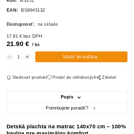
Kód:
BS151
EAN:
BS8643132
Dostupnosť:
na sklade
17.81
€
bez DPH
21.90
€
ks
Sledovať produkt
Pridať do obľúbených
Zdielať
Popis
Potrebujete poradiť?
Detská plachta na matrac 140x70 cm – 100%
bavlna pre maximálny komfort