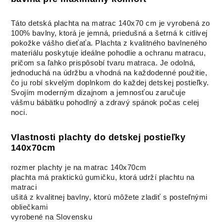
Táto detská plachta na matrac 140x70 cm je vyrobená zo
100% bavlny, ktorá je jemná, priedušná a šetrná k citlivej
pokožke vášho dieťaťa. Plachta z kvalitného bavlneného
materiálu poskytuje ideálne pohodlie a ochranu matracu,
pričom sa ľahko prispôsobí tvaru matraca. Je odolná,
jednoduchá na údržbu a vhodná na každodenné použitie,
čo ju robí skvelým doplnkom do každej detskej postieľky.
Svojím moderným dizajnom a jemnosťou zaručuje
vášmu bábätku pohodlný a zdravý spánok počas celej
noci.
Vlastnosti plachty do detskej postieľky
140x70cm
rozmer plachty je na matrac 140x70cm
plachta má praktickú gumičku, ktorá udrží plachtu na
matraci
ušitá z kvalitnej bavlny, ktorú môžete zladiť s posteľnými
obliečkami
vyrobené na Slovensku