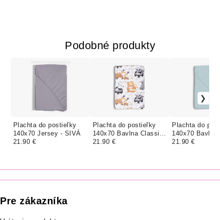
Podobné produkty
Plachta do postieľky
Plachta do postieľky
Plachta do post
140x70 Jersey - SIVÁ
140x70 Bavlna Classic
140x70 Bavlna 
21.90 €
- LESNÉ ZVIERATKÁ
21.90 €
- MINT
21.90 €
Pre zákazníka