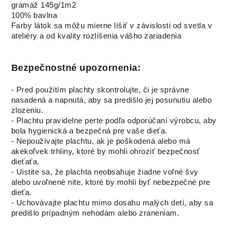
gramáž 145g/1m2
100% bavlna
Farby látok sa môžu mierne líšiť v závislosti od svetla v
ateliéry a od kvality rozlíšenia vášho zariadenia
Bezpečnostné upozornenia:
- Pred použitím plachty skontrolujte, či je správne
nasadená a napnutá, aby sa predišlo jej posunutiu alebo
zlozeniu.
- Plachtu pravidelne perte podľa odporúčaní výrobcu, aby
bola hygienická a bezpečná pre vaše dieťa.
- Nepoužívajte plachtu, ak je poškodená alebo má
akékoľvek trhliny, ktoré by mohli ohroziť bezpečnosť
dieťaťa.
- Uistite sa, že plachta neobsahuje žiadne voľné švy
alebo uvoľnené nite, ktoré by mohli byť nebezpečné pre
dieťa.
- Uchovávajte plachtu mimo dosahu malých detí, aby sa
predišlo prípadným nehodám alebo zraneniam.