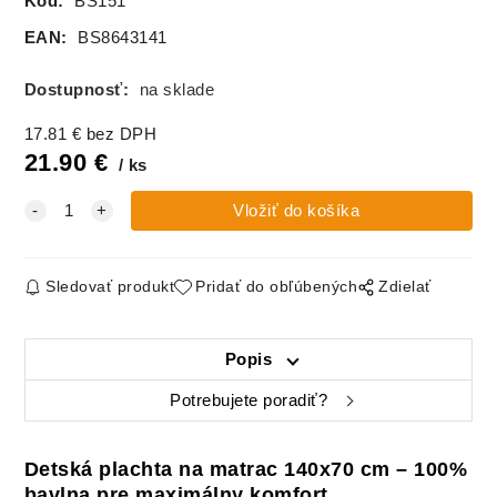
Kód:
BS151
EAN:
BS8643141
Dostupnosť:
na sklade
17.81
€
bez DPH
21.90
€
ks
Sledovať produkt
Pridať do obľúbených
Zdielať
Popis
Potrebujete poradiť?
Detská plachta na matrac 140x70 cm – 100%
bavlna pre maximálny komfort