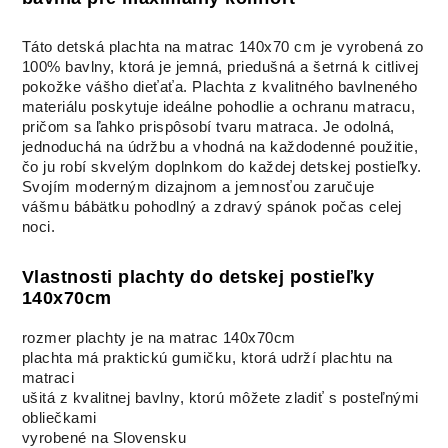
Táto detská plachta na matrac 140x70 cm je vyrobená zo
100% bavlny, ktorá je jemná, priedušná a šetrná k citlivej
pokožke vášho dieťaťa. Plachta z kvalitného bavlneného
materiálu poskytuje ideálne pohodlie a ochranu matracu,
pričom sa ľahko prispôsobí tvaru matraca. Je odolná,
jednoduchá na údržbu a vhodná na každodenné použitie,
čo ju robí skvelým doplnkom do každej detskej postieľky.
Svojím moderným dizajnom a jemnosťou zaručuje
vášmu bábätku pohodlný a zdravý spánok počas celej
noci.
Vlastnosti plachty do detskej postieľky
140x70cm
rozmer plachty je na matrac 140x70cm
plachta má praktickú gumičku, ktorá udrží plachtu na
matraci
ušitá z kvalitnej bavlny, ktorú môžete zladiť s posteľnými
obliečkami
vyrobené na Slovensku