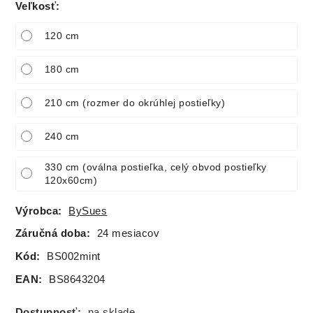
Veľkosť
:
120 cm
180 cm
210 cm (rozmer do okrúhlej postieľky)
240 cm
330 cm (oválna postieľka, celý obvod postieľky
120x60cm)
Výrobca:
BySues
Záručná doba:
24 mesiacov
Kód:
BS002mint
EAN:
BS8643204
Dostupnosť:
na sklade