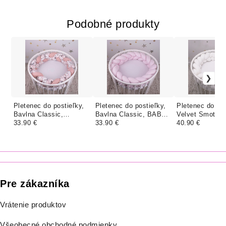
Podobné produkty
Pletenec do postieľky,
Pletenec do postieľky,
Pletenec do pos
Bavlna Classic,
Bavlna Classic, BABY
Velvet Smotan
SVETLÉ PIVOŇKY
33.90 €
PINK
33.90 €
40.90 €
Pre zákazníka
Vrátenie produktov
Všeobecné obchodné podmienky