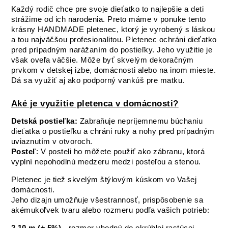
Každý rodič chce pre svoje dieťatko to najlepšie a deti
strážime od ich narodenia. Preto máme v ponuke tento
krásny HANDMADE pletenec, ktorý je vyrobený s láskou
a tou najväčšou profesionalitou. Pletenec ochráni dieťatko
pred prípadným narážaním do postieľky. Jeho využitie je
však oveľa väčšie. Môže byť skvelým dekoračným
prvkom v detskej izbe, domácnosti alebo na inom mieste.
Dá sa využiť aj ako podporný vankúš pre matku.
Aké je využitie pletenca v domácnosti?
Detská postieľka:
Zabraňuje nepríjemnemu búchaniu
dieťatka o postieľku a chráni ruky a nohy pred prípadným
uviaznutím v otvoroch.
Posteľ
: V posteli ho môžete použiť ako zábranu, ktorá
vyplní nepohodlnú medzeru medzi posteľou a stenou.
Pletenec je tiež skvelým štýlovým kúskom vo Vašej
domácnosti.
Jeho dizajn umožňuje všestrannosť, prispôsobenie sa
akémukoľvek tvaru alebo rozmeru podľa vašich potrieb:
2,10 m (± 5%)
- rozmer vhodný do okrúhlej rastúcej