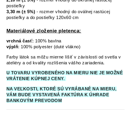
postieľky
3,30 m (± 5%)
- rozmer vhodný do oválnej rastúcej
postieľky a do postieľky 120x60 cm
Materiálové zloženie pletenca:
vrchná časť:
100% bavlna
výplň
: 100% polyester (duté vlákno)
Farby látok sa môžu mierne líšiť v závislosti od svetla v
ateliéry a od kvality rozlíšenia vášho zariadenia.
U TOVARU VYROBENÉHO NA MIERU NIE JE MOŽNÉ
VRÁTENIE KÚPNEJ CENY.
NA VEĽKOSTI, KTORÉ SÚ VYRÁBANÉ NA MIERU,
VÁM BUDE VYSTAVENÁ FAKTÚRA K ÚHRADE
BANKOVÝM PREVODOM