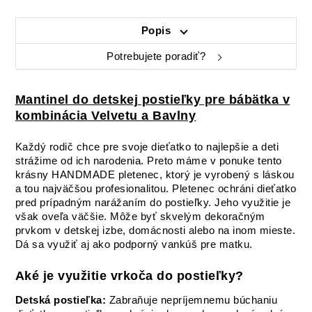
Popis
Potrebujete poradiť?
Mantinel do detskej postieľky pre bábätka v
kombinácia Velvetu a Bavlny
Každý rodič chce pre svoje dieťatko to najlepšie a deti
strážime od ich narodenia. Preto máme v ponuke tento
krásny HANDMADE pletenec, ktorý je vyrobený s láskou
a tou najväčšou profesionalitou. Pletenec ochráni dieťatko
pred prípadným narážaním do postieľky. Jeho využitie je
však oveľa väčšie. Môže byť skvelým dekoračným
prvkom v detskej izbe, domácnosti alebo na inom mieste.
Dá sa využiť aj ako podporný vankúš pre matku.
Aké je využitie vrkoča do postieľky?
Detská postieľka:
Zabraňuje nepríjemnemu búchaniu