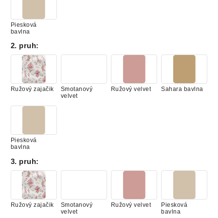
Piesková
bavlna
2. pruh
:
Ružový zajačik
Smotanový
Ružový velvet
Sahara bavlna
velvet
Piesková
bavlna
3. pruh
:
Ružový zajačik
Smotanový
Ružový velvet
Piesková
velvet
bavlna