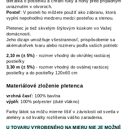
dieťatka o postieľku a chráni ruky a nohy pred prípadným
uviaznutím v otvoroch.
Posteľ
: V posteli ho môžete použiť ako zábranu, ktorá
vyplní nepohodlnú medzeru medzi posteľou a stenou.
Pletenec je tiež skvelým štýlovým kúskom vo Vašej
domácnosti.
Jeho dizajn umožňuje všestrannosť, prispôsobenie sa
akémukoľvek tvaru alebo rozmeru podľa vašich potrieb:
2,10 m (± 5%)
- rozmer vhodný do okrúhlej rastúcej
postieľky
3,30 m (± 5%)
- rozmer vhodný do oválnej rastúcej
postieľky a do postieľky 120x60 cm
Materiálové zloženie pletenca
vrchná časť:
100% bavlna
výplň
: 100% polyester (duté vlákno)
Farby látok sa môžu mierne líšiť v závislosti od svetla v
ateliéry a od kvality rozlíšenia vášho zariadenia.
U TOVARU VYROBENÉHO NA MIERU NIE JE MOŽNÉ