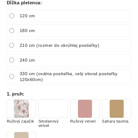
Dĺžka pletenca
:
120 cm
180 cm
210 cm (rozmer do okrúhlej postieľky)
240 cm
330 cm (oválna postieľka, celý obvod postieľky
120x60cm)
1. pruh
:
Ružový zajačik
Smotanový
Ružový velvet
Sahara bavlna
velvet