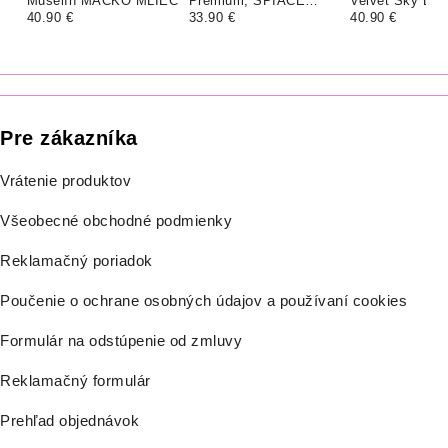
Mušelín MACKO MLIEČ
Premium, SPIACE
Velvet Sky Blu
40.90 €
ZVIERATKÁ
33.90 €
40.90 €
Pre zákazníka
Vrátenie produktov
Všeobecné obchodné podmienky
Reklamačný poriadok
Poučenie o ochrane osobných údajov a používaní cookies
Formulár na odstúpenie od zmluvy
Reklamačný formulár
Prehľad objednávok