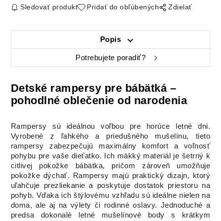
Sledovať produkt
Pridať do obľúbených
Zdielať
Popis
Potrebujete poradiť?
Detské rampersy pre bábätká –
pohodlné oblečenie od narodenia
Rampersy sú ideálnou voľbou pre horúce letné dni.
Vyrobené z ľahkého a priedušného mušelínu, tieto
rampersy zabezpečujú maximálny komfort a voľnosť
pohybu pre vaše dieťatko. Ich mäkký materiál je šetrný k
citlivej pokožke bábätka, pričom zároveň umožňuje
pokožke dýchať. Rampersy majú praktický dizajn, ktorý
uľahčuje prezliekanie a poskytuje dostatok priestoru na
pohyb. Vďaka ich štýlovému vzhľadu sú ideálne nielen na
doma, ale aj na výlety či rodinné oslavy. Jednoduché a
predsa dokonalé letné mušelínové body s krátkym