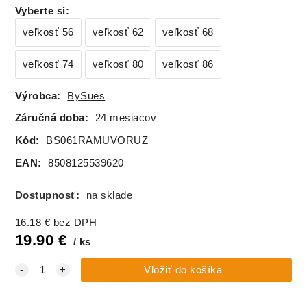
Vyberte si
:
veľkosť 56
veľkosť 62
veľkosť 68
veľkosť 74
veľkosť 80
veľkosť 86
Výrobca:
BySues
Záručná doba:
24 mesiacov
Kód:
BS061RAMUVORUZ
EAN:
8508125539620
Dostupnosť:
na sklade
16.18
€
bez DPH
19.90
€
ks