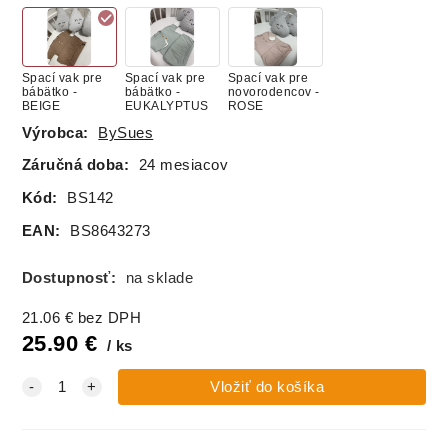
Spací vak pre
Spací vak pre
Spací vak pre
bábätko -
bábätko -
novorodencov -
BEIGE
EUKALYPTUS
ROSE
Výrobca:
BySues
Záručná doba:
24 mesiacov
Kód:
BS142
EAN:
BS8643273
Dostupnosť:
na sklade
21.06
€
bez DPH
25.90
€
ks