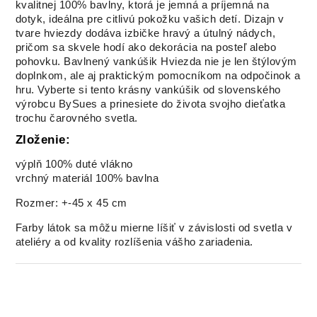
kvalitnej 100% bavlny, ktorá je jemná a príjemná na
dotyk, ideálna pre citlivú pokožku vašich detí. Dizajn v
tvare hviezdy dodáva izbičke hravý a útulný nádych,
pričom sa skvele hodí ako dekorácia na posteľ alebo
pohovku. Bavlnený vankúšik Hviezda nie je len štýlovým
doplnkom, ale aj praktickým pomocníkom na odpočinok a
hru. Vyberte si tento krásny vankúšik od slovenského
výrobcu BySues a prinesiete do života svojho dieťatka
trochu čarovného svetla.
Zloženie:
výplň 100% duté vlákno
vrchný materiál 100% bavlna
Rozmer: +-45 x 45 cm
Farby látok sa môžu mierne líšiť v závislosti od svetla v
ateliéry a od kvality rozlíšenia vášho zariadenia.