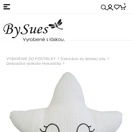
0
VYBAVENIE DO POSTIEĽKY
Dekorácie do detskej izby
Dekoračné vankúše Hviezdička