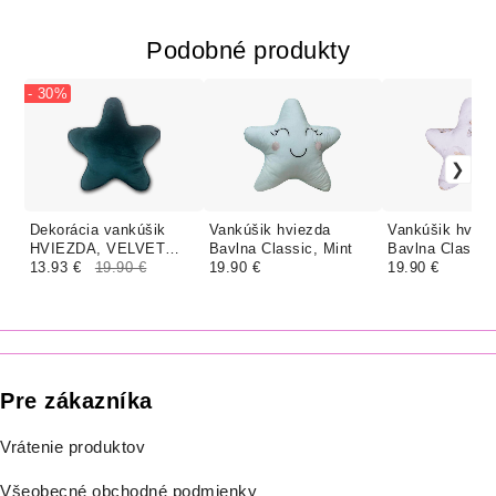
Podobné produkty
- 30%
Dekorácia vankúšik
Vankúšik hviezda
Vankúšik hviez
HVIEZDA, VELVET
Bavlna Classic, Mint
Bavlna Classic
SMARAGD
13.93 €
19.90 €
19.90 €
MACKO NA LI
19.90 €
Pre zákazníka
Vrátenie produktov
Všeobecné obchodné podmienky