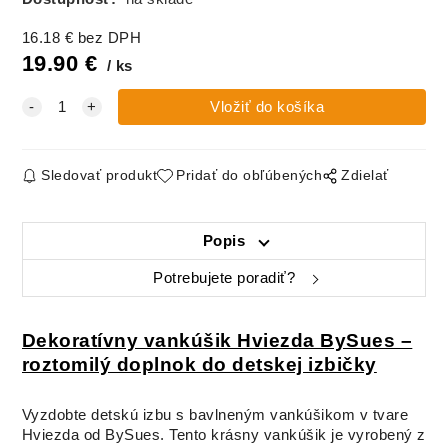
16.18
€
bez DPH
19.90
€
ks
Sledovať produkt
Pridať do obľúbených
Zdielať
Popis
Potrebujete poradiť?
Dekoratívny vankúšik Hviezda BySues –
roztomilý doplnok do detskej izbičky
Vyzdobte detskú izbu s bavlneným vankúšikom v tvare
Hviezda od BySues. Tento krásny vankúšik je vyrobený z