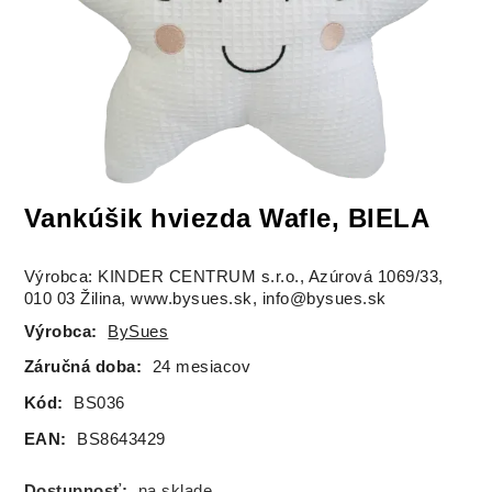
Vankúšik hviezda Wafle, BIELA
Výrobca: KINDER CENTRUM s.r.o., Azúrová 1069/33,
010 03 Žilina, www.bysues.sk, info@bysues.sk
Výrobca:
BySues
Záručná doba:
24 mesiacov
Kód:
BS036
EAN:
BS8643429
Dostupnosť:
na sklade