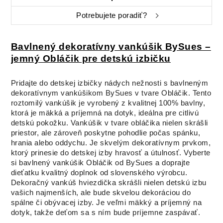
Potrebujete poradiť?
Bavlnený dekoratívny vankúšik BySues –
jemný Obláčik pre detskú izbičku
Pridajte do detskej izbičky nádych nežnosti s bavlneným
dekoratívnym vankúšikom BySues v tvare Obláčik. Tento
roztomilý vankúšik je vyrobený z kvalitnej 100% bavlny,
ktorá je mäkká a príjemná na dotyk, ideálna pre citlivú
detskú pokožku. Vankúšik v tvare obláčika nielen skrášli
priestor, ale zároveň poskytne pohodlie počas spánku,
hrania alebo oddychu. Je skvelým dekoratívnym prvkom,
ktorý prinesie do detskej izby hravosť a útulnosť. Vyberte
si bavlnený vankúšik Obláčik od BySues a doprajte
dieťatku kvalitný doplnok od slovenského výrobcu.
Dekoračný vankúš hviezdička skrášli nielen detskú izbu
vašich najmenších, ale bude skvelou dekoráciou do
spálne či obývacej izby. Je veľmi mäkký a príjemný na
dotyk, takže deťom sa s ním bude príjemne zaspávať.