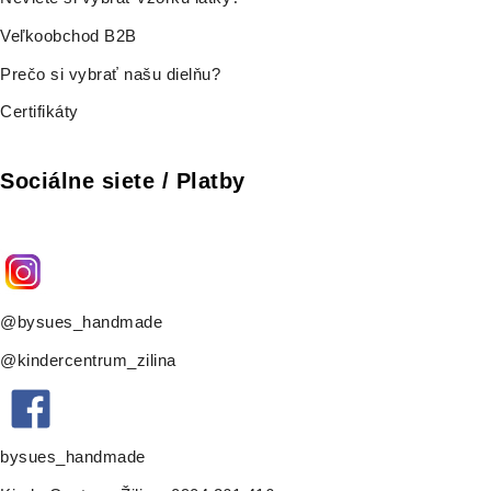
Veľkoobchod B2B
Prečo si vybrať našu dielňu?
Certifikáty
Sociálne siete / Platby
@bysues_handmade
@kindercentrum_zilina
bysues_handmade