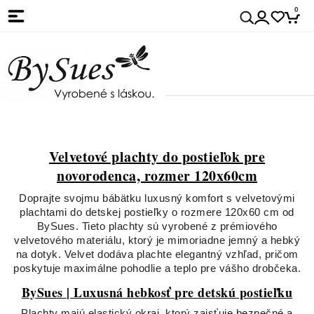
0
Velvetové plachty do postieľok pre
novorodenca, rozmer 120x60cm
Doprajte svojmu bábätku luxusný komfort s velvetovými
plachtami do detskej postieľky o rozmere 120x60 cm od
BySues. Tieto plachty sú vyrobené z prémiového
velvetového materiálu, ktorý je mimoriadne jemný a hebký
na dotyk. Velvet dodáva plachte elegantný vzhľad, pričom
poskytuje maximálne pohodlie a teplo pre vášho drobčeka.
BySues | Luxusná hebkosť pre detskú postieľku
Plachty majú elastický okraj, ktorý zaisťuje bezpečné a