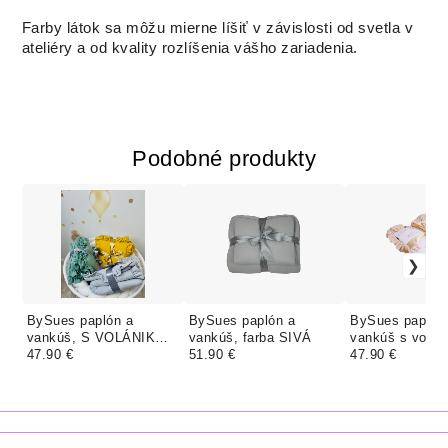
Farby látok sa môžu mierne líšiť v závislosti od svetla v
ateliéry a od kvality rozlíšenia vášho zariadenia.
Podobné produkty
BySues paplón a
BySues paplón a
BySues paplón
vankúš, S VOLÁNIKOM
vankúš, farba SIVÁ
vankúš s volán
- Mušelín
47.90 €
51.90 €
MACKO S BA
47.90 €