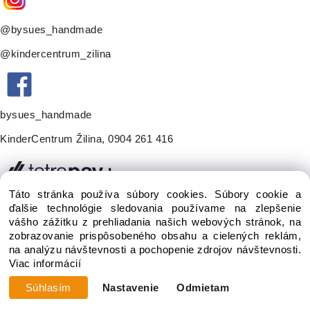
@bysues_handmade
@kindercentrum_zilina
bysues_handmade
KinderCentrum Žilina
,
0904 261 416
Táto stránka používa súbory cookies. Súbory cookie a
ďalšie technológie sledovania používame na zlepšenie
vášho zážitku z prehliadania našich webových stránok, na
zobrazovanie prispôsobeného obsahu a cielených reklám,
na analýzu návštevnosti a pochopenie zdrojov návštevnosti.
Viac informácií
Vytvorené systémom ClickEshop.sk
Súhlasím
Nastavenie
Odmietam
Zmeniť nastavenia cookies