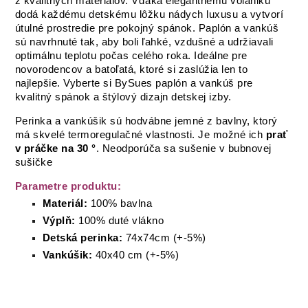
z kvalitných materiálov. Vďaka elegantnému volániku
dodá každému detskému lôžku nádych luxusu a vytvorí
útulné prostredie pre pokojný spánok. Paplón a vankúš
sú navrhnuté tak, aby boli ľahké, vzdušné a udržiavali
optimálnu teplotu počas celého roka. Ideálne pre
novorodencov a batoľatá, ktoré si zaslúžia len to
najlepšie. Vyberte si BySues paplón a vankúš pre
kvalitný spánok a štýlový dizajn detskej izby.
P
erinka a vankúšik sú hodvábne jemné z bavlny, ktorý
má skvelé termoregulačné vlastnosti. Je možné ich
prať
v práčke
na
30 °
. Neodporúča sa sušenie v bubnovej
sušičke
Parametre produktu:
Materiál:
100% bavlna
Výplň:
100% duté vlákno
Detská perinka:
74x74cm (+-5%)
Vankúšik:
40x40 cm (+-5%)