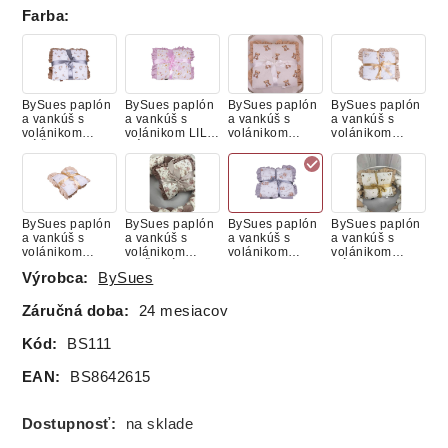
Farba
:
BySues paplón
BySues paplón
BySues paplón
BySues paplón
a vankúš s
a vankúš s
a vankúš s
a vankúš s
volánikom
volánikom LILA
volánikom
volánikom
KÁČATKO
HÚSKA
MACKO
MACKO NA
LIETADLE
BySues paplón
BySues paplón
BySues paplón
BySues paplón
a vankúš s
a vankúš s
a vankúš s
a vankúš s
volánikom
volánikom
volánikom
volánikom
MACKO S
RUŽOVÝ
SPIACI MACKO
SÝKORKY
Výrobca:
BySues
BALÓNIKOM
ZAJAČIK
Záručná doba:
24 mesiacov
Kód:
BS111
EAN:
BS8642615
Dostupnosť:
na sklade