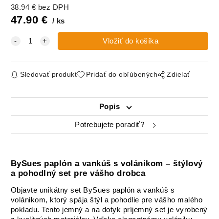
38.94
€
bez DPH
47.90
€
ks
Sledovať produkt
Pridať do obľúbených
Zdielať
Popis
Potrebujete poradiť?
BySues paplón a vankúš s volánikom – štýlový
a pohodlný set pre vášho drobca
Objavte unikátny set BySues paplón a vankúš s
volánikom, ktorý spája štýl a pohodlie pre vášho malého
pokladu. Tento jemný a na dotyk príjemný set je vyrobený