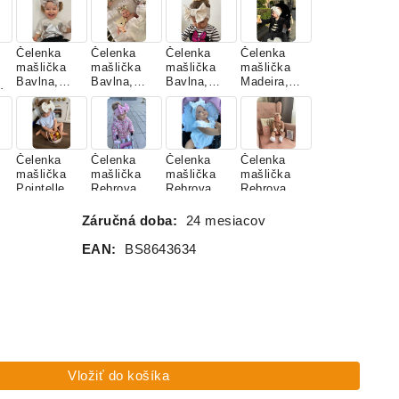
PINK
LÚKA
Čelenka
Čelenka
Čelenka
Čelenka
mašlička
mašlička
mašlička
mašlička
Bavlna,
Bavlna,
Bavlna,
Madeira,
Á
SILVER
SKY BLUE
SMOTANO
BIELA
BEIGE
JARNÁ
VÁ
ZÁHRADA
Čelenka
Čelenka
Čelenka
Čelenka
mašlička
mašlička
mašlička
mašlička
Pointelle,
Rebrovaná
Rebrovaná
Rebrovaná
SMOTANO
Bavlna,
Bavlna,
Bavlna,
VÁ s
BABY
BIELA
CAPPUCCI
Záručná doba:
24 mesiacov
jemným
PINK
NO
pásikom
EAN:
BS8643634
Čelenka
Čelenka
Čelenka
Čelenka
mašlička
mašlička
mašlička
mašlička,
á
Rebrovaná
Velvet,
Velvet,
ANGLICKÉ
Bavlna,
CAPPUCCI
SMOTANO
RUŽE
O
ČIERNA
NO
VÁ