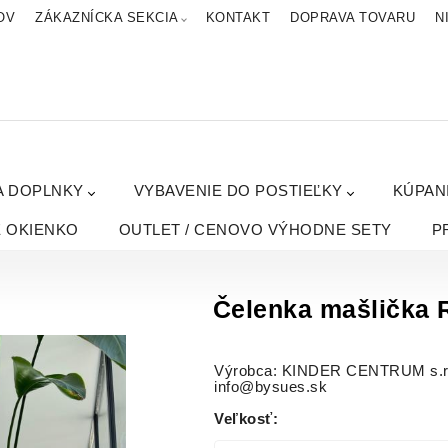
OV
ZÁKAZNÍCKA SEKCIA
KONTAKT
DOPRAVA TOVARU
N
A DOPLNKY
VYBAVENIE DO POSTIEĽKY
KÚPAN
É OKIENKO
OUTLET / CENOVO VÝHODNE SETY
P
Čelenka mašlička
Výrobca: KINDER CENTRUM s.r.o.
info@bysues.sk
Veľkosť
: