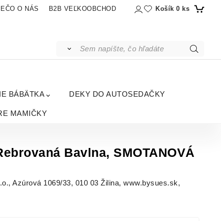
Košík
0
ks
IEČO O NÁS
B2B VEĽKOOBCHOD
IE BÁBÄTKA
DEKY DO AUTOSEDAČKY
RE MAMIČKY
 Rebrovaná Bavlna, SMOTANOVÁ
, Azúrová 1069/33, 010 03 Žilina, www.bysues.sk,