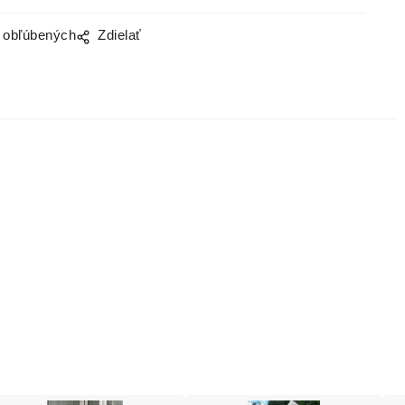
o obľúbených
Zdielať