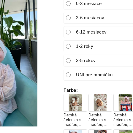
0-3 mesiace
3-6 mesiacov
6-12 mesiacov
1-2 roky
3-5 rokov
UNI pre mamičku
Farba
:
Detská
Detská
Detská
čelenka s
čelenka s
čelenka s
mašľou,
mašľou,
mašľou,
HNEDÝ
MACKO S
RUŽOVÁ