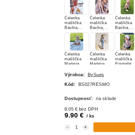
MACKO
MAŠLIČKO
LABUŤKY
U
Čelenka
Čelenka
Čelenka
mašlička
mašlička
mašlička
Bavlna,
Bavlna,
Bavlna,
LITTLE
NOČNÉ
PIESKOV
STAR
RUŽIČKY
Čelenka
Čelenka
Čelenka
mašlička
mašlička
mašlička
Madeira,
Madeira,
Pointelle,
PEACH
SMOTANO
BIELA
VÁ
Výrobca:
BySues
Kód:
BS027RESMO
Čelenka
Čelenka
Čelenka
mašlička
mašlička
mašlička
Dostupnosť:
na sklade
Rebrovaná
Rebrovaná
Rebrovan
Bavlna,
Bavlna,
Bavlna,
8.05
€
bez DPH
LATTE
PUDROVÁ
SMOTAN
9.90
€
VÁ
ks
Čelenka
Čelenka
mašlička,
mašlička