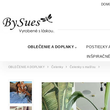
DOM
OBLEČENIE A DOPLNKY
POSTIEĽKY 
INŠPIRAČN
OBLEČENIE A DOPLNKY
Čelenky
Čelenky s mašľou