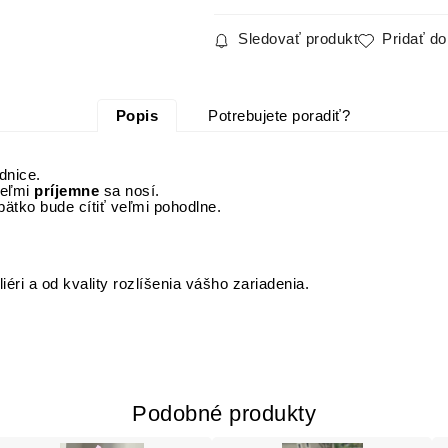
SWEET
Pointelle,
LOVE
CAPPUCIN
O
Sledovať produkt
Pridať d
Popis
Potrebujete poradiť?
dnice.
eľmi
príjemne
sa nosí.
bätko bude cítiť veľmi pohodlne.
iéri a od kvality rozlíšenia vášho zariadenia.
Podobné produkty