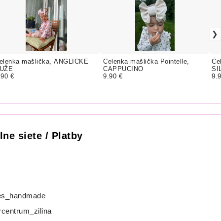
elenka mašlička, ANGLICKÉ
Čelenka mašlička Pointelle,
Če
UŽE
CAPPUCINO
SI
.90 €
9.90 €
9.
lne siete / Platby
s_handmade
centrum_zilina