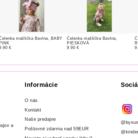
Čelenka mašlička Bavlna, BABY
Čelenka mašlička Bavlna,
Č
PINK
PIESKOVÁ
R
9.90 €
9.90 €
9
Informácie
Sociá
O nás
Kontakt
Naše predajne
@bysue
ajov a
Poštovné zdarma nad 59EUR
@kinder