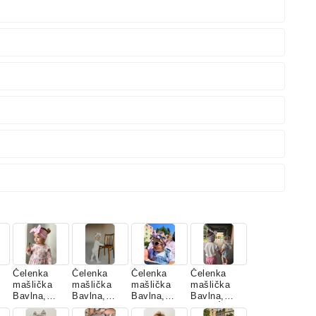
Čelenka
Čelenka
Čelenka
Čelenka
mašlička
mašlička
mašlička
mašlička
Bavlna,
Bavlna,
Bavlna,
Bavlna,
BABY
BIELA
DAHLIA
JARNÁ