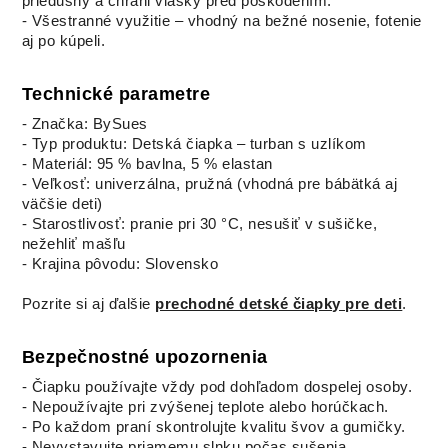
priedušný a chráni vlásky pred poškodením.
- Všestranné využitie – vhodný na bežné nosenie, fotenie
aj po kúpeli.
Technické parametre
- Značka: BySues
- Typ produktu: Detská čiapka – turban s uzlíkom
- Materiál: 95 % bavlna, 5 % elastan
- Veľkosť: univerzálna, pružná (vhodná pre bábätká aj
väčšie deti)
- Starostlivosť: pranie pri 30 °C, nesušiť v sušičke,
nežehliť mašľu
- Krajina pôvodu: Slovensko
Pozrite si aj ďalšie
prechodné detské čiapky pre deti
.
Bezpečnostné upozornenia
- Čiapku používajte vždy pod dohľadom dospelej osoby.
- Nepoužívajte pri zvýšenej teplote alebo horúčkach.
- Po každom praní skontrolujte kvalitu švov a gumičky.
- Nevystavujte priamemu slnku počas sušenia.