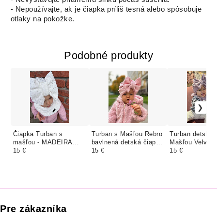
- Nepoužívajte, ak je čiapka príliš tesná alebo spôsobuje
otlaky na pokožke.
Podobné produkty
Čiapka Turban s
Turban s Mašľou Rebro
Turban detská 
mašľou - MADEIRA
bavlnená detská čiapka
Mašľou Velvet 
BIELA
15 €
BABY PINK
15 €
RUŽOVÁ
15 €
Pre zákazníka