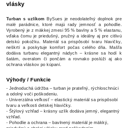
vlásky
Turban s uzlíkom
BySues je neodolateľný doplnok pre
malé parádnice, ktoré majú rady jemnosť a pohodlie.
Vyrobený je z mäkkej zmesi 95 % bavlny a 5 % elastanu,
vďaka čomu je priedušný, pružný a ideálny aj pre citlivú
detskú pokožku. Materiál sa prispôsobí tvaru hlavičky,
neškrtí a poskytuje komfort počas celého dňa. Mašľa
dodáva turbanu elegantný nádych – krásne sa hodí k
šatám, overalom či pončám a rovnako poslúži aj ako
ochrana vláskov po kúpaní.
Výhody / Funkcie
- Jednoduchá údržba – turban je prateľný, rýchloschnúci
a odolný voči poškodeniu.
- Univerzálna veľkosť – elastický materiál sa prispôsobí
tvaru a veľkosti detskej hlavičky.
- Štýlový vzhľad – krásny uzlík dodáva jemný, elegantný
vzhľad.
- Pohodlie a ochrana – bavlnený materiál je mäkký,