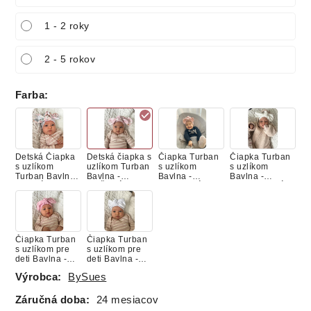
1 - 2 roky
2 - 5 rokov
Farba
:
Detská Čiapka
Detská čiapka s
Čiapka Turban
Čiapka Turban
s uzlíkom
uzlíkom Turban
s uzlíkom
s uzlíkom
Turban Bavlna -
Bavlna -
Bavlna -
Bavlna -
JARNÁ
RUŽOVÁ
PUDROVÁ
SMOTANOVÁ
ZÁHRADA
LABUŤKY
Čiapka Turban
Čiapka Turban
s uzlíkom pre
s uzlíkom pre
deti Bavlna -
deti Bavlna -
BABY PINK
BIELA
Výrobca:
BySues
Záručná doba:
24 mesiacov