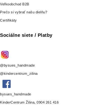
Veľkoobchod B2B
Prečo si vybrať našu dielňu?
Certifikáty
Sociálne siete / Platby
@bysues_handmade
@kindercentrum_zilina
bysues_handmade
KinderCentrum Žilina
,
0904 261 416