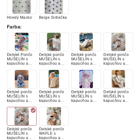
Hnedý Macko
Beige Srdiečka
Farba
:
Detské Pončo
Detské pončo
Detské pončo
Detské pončo
MUŠELÍN s
MUŠELÍN s
MUŠELÍN s
MUŠELÍN s
kapucňou a
kapucňou a
kapucňou a
kapucňou a
uškami
uškami, BEIGE
uškami, HNEDÉ
uškami, farba
RUŽOVÝ
RUŽE
SRDIEČKA
BIELA
ZAJKO
Detské pončo
Detské pončo
Detské pončo
Detské pončo
MUŠELÍN s
MUŠELÍN s
MUŠELÍN s
MUŠELÍN s
kapucňou a
kapucňou a
kapucňou a
kapucňou a
uškami, farba
uškami, farba
uškami, farba
uškami,
MODRÁ
PIESKOVÁ
RUŽOVÁ
MACKO
"KOZERAWSKI"
Detské pončo
Detské pončo
MUŠELÍN s
WAFLE s
kapucňou a
kapucňou a