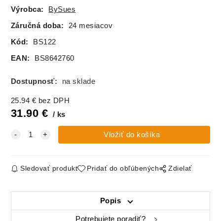
uškami, rôzne
uškami , rôzne
Výrobca:
BySues
farby
farby
Záručná doba:
24 mesiacov
Kód:
BS122
EAN:
BS8642760
Dostupnosť:
na sklade
25.94
€
bez DPH
31.90
€
ks
Sledovať produkt
Pridať do obľúbených
Zdielať
Popis
Potrebujete poradiť?