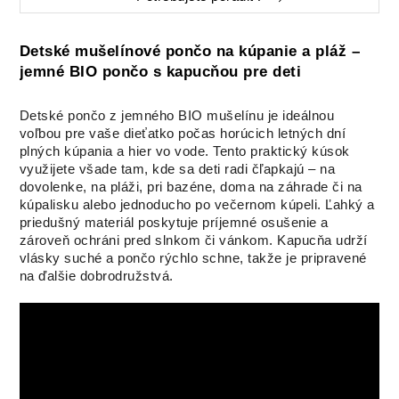
Detské mušelínové pončo na kúpanie a pláž –
jemné BIO pončo s kapucňou pre deti
Detské pončo z jemného BIO mušelínu je ideálnou
voľbou pre vaše dieťatko počas horúcich letných dní
plných kúpania a hier vo vode. Tento praktický kúsok
využijete všade tam, kde sa deti radi čľapkajú – na
dovolenke, na pláži, pri bazéne, doma na záhrade či na
kúpalisku alebo jednoducho po večernom kúpeli. Ľahký a
priedušný materiál poskytuje príjemné osušenie a
zároveň ochráni pred slnkom či vánkom. Kapucňa udrží
vlásky suché a pončo rýchlo schne, takže je pripravené
na ďalšie dobrodružstvá.