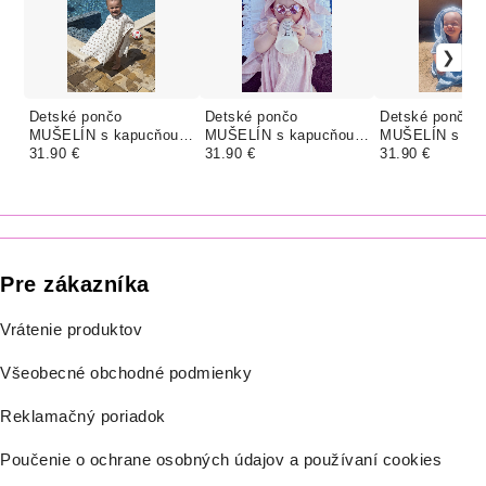
Detské pončo
Detské pončo
Detské pončo
MUŠELÍN s kapucňou a
MUŠELÍN s kapucňou a
MUŠELÍN s kap
uškami, HNEDÉ
31.90 €
uškami, farba RUŽOVÁ
31.90 €
uškami, farba
31.90 €
SRDIEČKA
Pre zákazníka
Vrátenie produktov
Všeobecné obchodné podmienky
Reklamačný poriadok
Poučenie o ochrane osobných údajov a používaní cookies