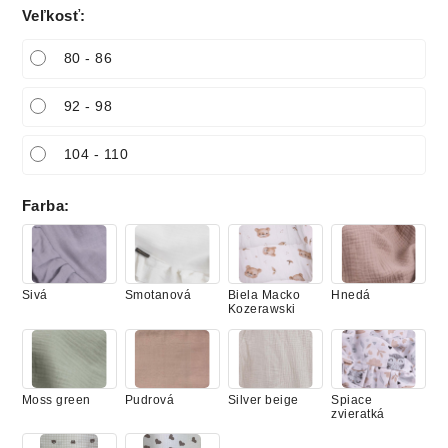
Veľkosť
:
80 - 86
92 - 98
104 - 110
Farba
:
Sivá
Smotanová
Biela Macko
Hnedá
Kozerawski
Moss green
Pudrová
Silver beige
Spiace
zvieratká