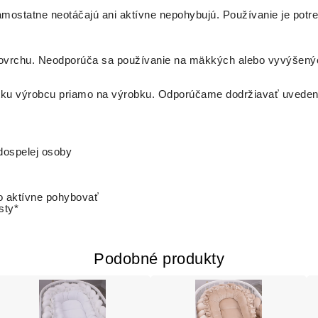
amostatne neotáčajú ani aktívne nepohybujú. Používanie je pot
ovrchu. Neodporúča sa používanie na mäkkých alebo vyvýšených
títku výrobcu priamo na výrobku. Odporúčame dodržiavať uveden
dospelej osoby
o aktívne pohybovať
sty*
Podobné produkty