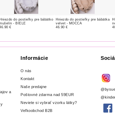
Hniezdo do postieľky pre bábätko
Hniezdo do postieľky pre bábätka
H
mušelín - BIELE
velvet - MOCCA
n
46.90 €
46.90 €
4
Informácie
Sociá
O nás
Kontakt
Naše predajne
@bysue
ajov a
Poštovné zdarma nad 59EUR
@kinder
Neviete si vybrať vzorku látky?
vy
Veľkoobchod B2B