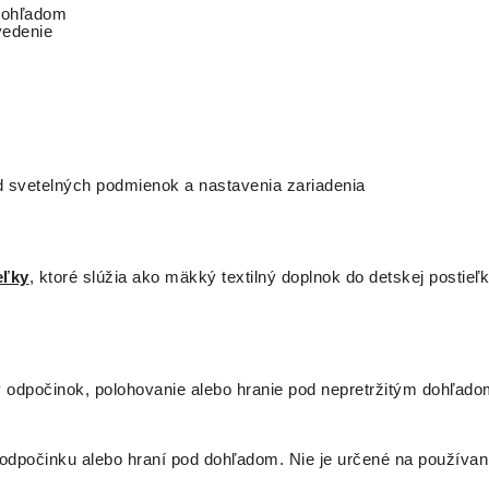
 dohľadom
vedenie
od svetelných podmienok a nastavenia zariadenia
eľky
, ktoré slúžia ako mäkký textilný doplnok do detskej postieľk
 odpočinok, polohovanie alebo hranie pod nepretržitým dohľadom
dpočinku alebo hraní pod dohľadom. Nie je určené na používani