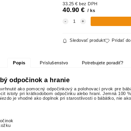
33.25
€
bez DPH
40.90
€
ks
Sledovať produkt
Pridať d
Popis
Príslušenstvo
Potrebujete poradiť?
obý odpočinok a hranie
avrhnuté ako pomocný odpočinkový a polohovací prvok pre báb
pocit istoty pri krátkodobom odpočinku alebo hraní. Jemná 100 % 
niezdo je vhodné ako doplnok pri starostlivosti o bábätko, nie a
počinok
okožku