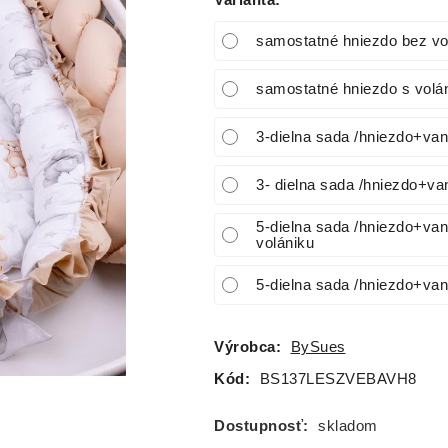
Varianta
:
samostatné hniezdo bez vo
samostatné hniezdo s volá
3-dielna sada /hniezdo+va
3- dielna sada /hniezdo+v
5-dielna sada /hniezdo+va
volániku
5-dielna sada /hniezdo+va
Výrobca:
BySues
Kód:
BS137LESZVEBAVH8
Dostupnosť:
skladom