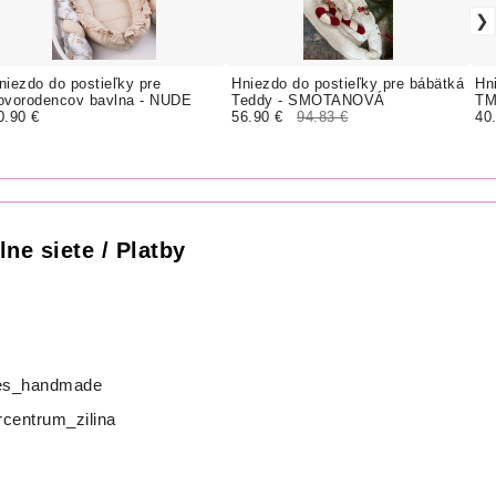
niezdo do postieľky pre
Hniezdo do postieľky pre bábätká
Hn
ovorodencov bavlna - NUDE
Teddy - SMOTANOVÁ
TM
0.90 €
56.90 €
94.83 €
40
lne siete / Platby
s_handmade
centrum_zilina