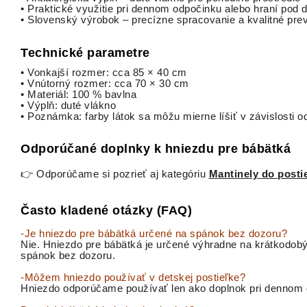
• Praktické využitie pri dennom odpočinku alebo hraní pod
• Slovenský výrobok – precízne spracovanie a kvalitné pre
Technické parametre
• Vonkajší rozmer: cca 85 × 40 cm
• Vnútorný rozmer: cca 70 × 30 cm
• Materiál: 100 % bavlna
• Výplň: duté vlákno
• Poznámka: farby látok sa môžu mierne líšiť v závislosti 
Odporúčané doplnky k hniezdu pre bábätká
👉 Odporúčame si pozrieť aj kategóriu
Mantinely do posti
Často kladené otázky (FAQ)
-Je hniezdo pre bábätká určené na spánok bez dozoru?
Nie. Hniezdo pre bábätká je určené výhradne na krátkodobý
spánok bez dozoru.
-Môžem hniezdo používať v detskej postieľke?
Hniezdo odporúčame používať len ako doplnok pri dennom o