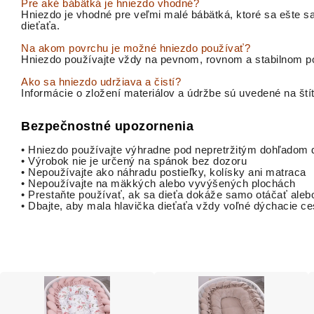
Pre aké bábätká je hniezdo vhodné?
Hniezdo je vhodné pre veľmi malé bábätká, ktoré sa ešte s
dieťaťa.
Na akom povrchu je možné hniezdo používať?
Hniezdo používajte vždy na pevnom, rovnom a stabilnom p
Ako sa hniezdo udržiava a čistí?
Informácie o zložení materiálov a údržbe sú uvedené na š
Bezpečnostné upozornenia
• Hniezdo používajte výhradne pod nepretržitým dohľadom 
• Výrobok nie je určený na spánok bez dozoru
• Nepoužívajte ako náhradu postieľky, kolísky ani matraca
• Nepoužívajte na mäkkých alebo vyvýšených plochách
• Prestaňte používať, ak sa dieťa dokáže samo otáčať aleb
• Dbajte, aby mala hlavička dieťaťa vždy voľné dýchacie ce