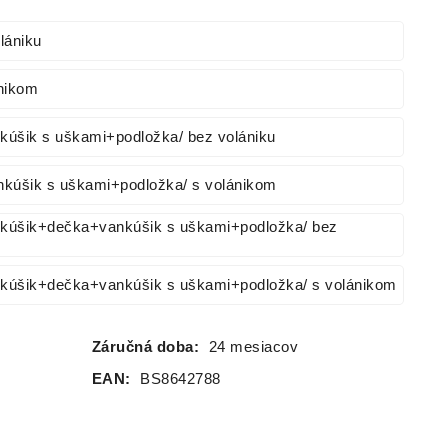
lániku
nikom
nkúšik s uškami+podložka/ bez volániku
ankúšik s uškami+podložka/ s volánikom
nkúšik+dečka+vankúšik s uškami+podložka/ bez
nkúšik+dečka+vankúšik s uškami+podložka/ s volánikom
Záručná doba:
24 mesiacov
EAN:
BS8642788