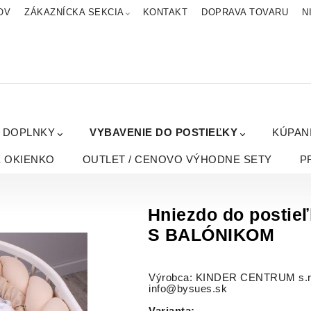
OV
ZÁKAZNÍCKA SEKCIA
KONTAKT
DOPRAVA TOVARU
N
A DOPLNKY
VYBAVENIE DO POSTIEĽKY
KÚPAN
É OKIENKO
OUTLET / CENOVO VÝHODNE SETY
P
Hniezdo do postie
S BALÓNIKOM
Výrobca: KINDER CENTRUM s.r.o.
info@bysues.sk