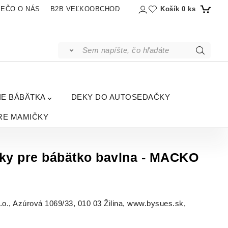
Košík
0
ks
IEČO O NÁS
B2B VEĽKOOBCHOD
IE BÁBÄTKA
DEKY DO AUTOSEDAČKY
RE MAMIČKY
ľky pre bábätko bavlna - MACKO
, Azúrová 1069/33, 010 03 Žilina, www.bysues.sk,