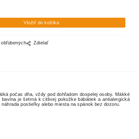
o obľúbených
Zdielať
ätká počas dňa, vždy pod dohľadom dospelej osoby. Mäkké
bavlna je šetrná k citlivej pokožke bábätiek a antialergická
ko náhrada postieľky alebo miesta na spánok bez dozoru.