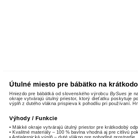
Útulné miesto pre bábätko na krátkod
Hniezdo pre bábätká od slovenského výrobcu
BySues
je n
okraje vytvárajú útulný priestor, ktorý dieťatku poskytuje 
výplň z dutého vlákna prispieva k pohodliu pri používaní. H
Výhody / Funkcie
• Mäkké okraje vytvárajú útulný priestor pre krátkodobý od
• Kvalitné materiály – 100 % bavlna vhodná aj pre citlivú p
• Antialergická výplň – duté vlákno pre pohodlné prostredie