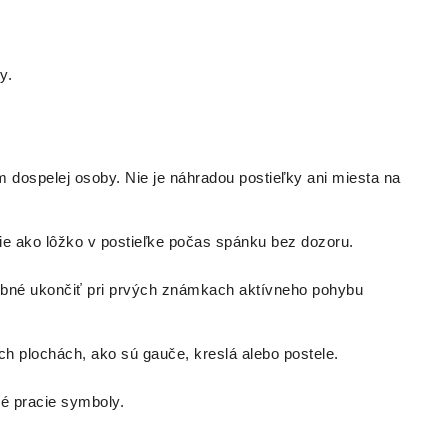
y.
 dospelej osoby. Nie je náhradou postieľky ani miesta na
e ako lôžko v postieľke počas spánku bez dozoru.
rebné ukončiť pri prvých známkach aktívneho pohybu
 plochách, ako sú gauče, kreslá alebo postele.
é pracie symboly.