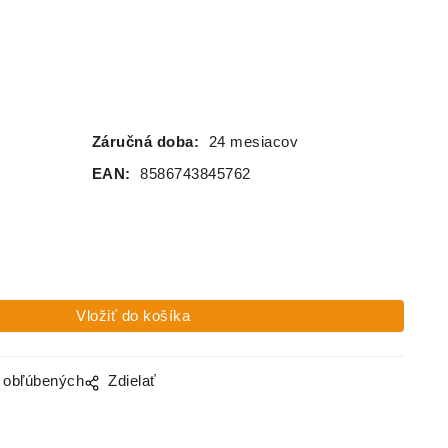
SRDIEČKA
BABY
MOSS
BIELY |
PINK
GREEN
BIELY
MACKO
"KOZERA
WSKI"
Záručná doba:
24 mesiacov
EAN:
8586743845762
o obľúbených
Zdielať