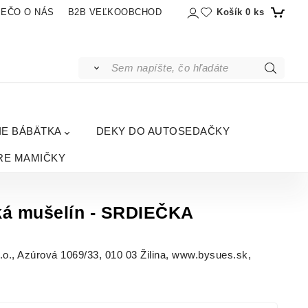
Košík
0
ks
IEČO O NÁS
B2B VEĽKOOBCHOD
IE BÁBÄTKA
DEKY DO AUTOSEDAČKY
RE MAMIČKY
ká mušelín - SRDIEČKA
, Azúrová 1069/33, 010 03 Žilina, www.bysues.sk,