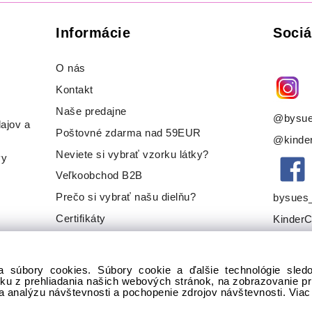
Informácie
Sociá
O nás
Kontakt
Naše predajne
@bysue
ajov a
Poštovné zdarma nad 59EUR
@kinder
Neviete si vybrať vzorku látky?
vy
Veľkoobchod B2B
Prečo si vybrať našu dielňu?
bysues
Certifikáty
KinderC
a súbory cookies. Súbory cookie a ďalšie technológie sle
tku z prehliadania našich webových stránok, na zobrazovanie 
na analýzu návštevnosti a pochopenie zdrojov návštevnosti.
Viac