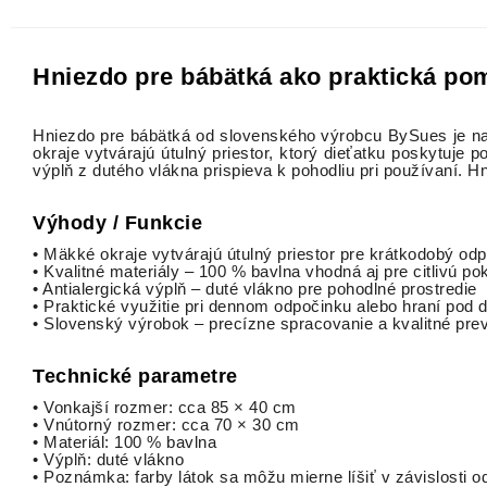
Hniezdo pre bábätká ako praktická pomô
Hniezdo pre bábätká od slovenského výrobcu BySues je n
okraje vytvárajú útulný priestor, ktorý dieťatku poskytuje 
výplň z dutého vlákna prispieva k pohodliu pri používaní. H
Výhody / Funkcie
• Mäkké okraje vytvárajú útulný priestor pre krátkodobý od
• Kvalitné materiály – 100 % bavlna vhodná aj pre citlivú p
• Antialergická výplň – duté vlákno pre pohodlné prostredie
• Praktické využitie pri dennom odpočinku alebo hraní pod
• Slovenský výrobok – precízne spracovanie a kvalitné pre
Technické parametre
• Vonkajší rozmer: cca 85 × 40 cm
• Vnútorný rozmer: cca 70 × 30 cm
• Materiál: 100 % bavlna
• Výplň: duté vlákno
• Poznámka: farby látok sa môžu mierne líšiť v závislosti 