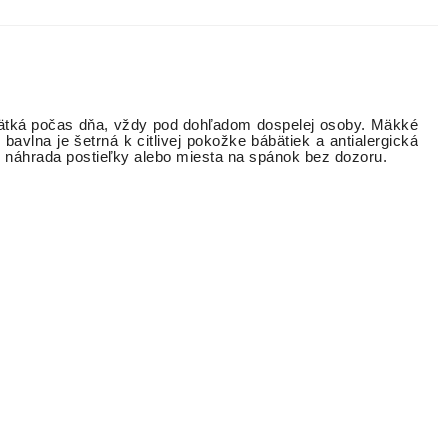
ätká počas dňa, vždy pod dohľadom dospelej osoby. Mäkké
bavlna je šetrná k citlivej pokožke bábätiek a antialergická
ko náhrada postieľky alebo miesta na spánok bez dozoru.