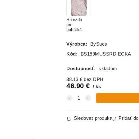
mušelín -
BIELE
Hniezdo
pre
bábätká
mušelín -
BEIGE
Výrobca:
BySues
RUŽIČKY
Kód:
BS189MUSSRDIECKA
Dostupnosť:
skladom
38.13
€
bez DPH
46.90
€
ks
Sledovať produkt
Pridať d