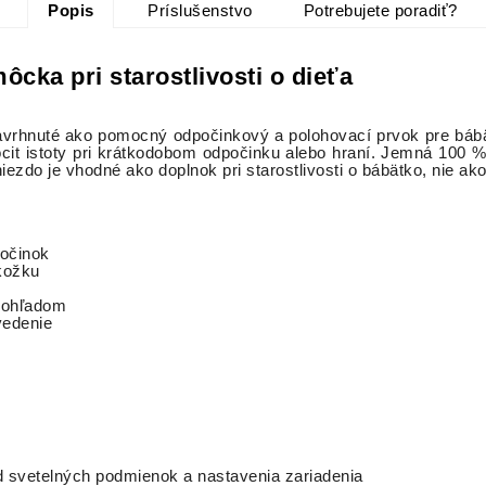
Popis
Príslušenstvo
Potrebujete poradiť?
cka pri starostlivosti o dieťa
avrhnuté ako pomocný odpočinkový a polohovací prvok pre báb
pocit istoty pri krátkodobom odpočinku alebo hraní. Jemná 100 % 
niezdo je vhodné ako doplnok pri starostlivosti o bábätko, nie a
počinok
okožku
 dohľadom
vedenie
od svetelných podmienok a nastavenia zariadenia