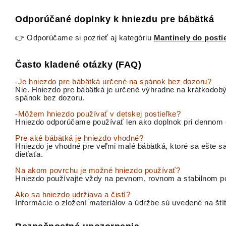
Odporúčané doplnky k hniezdu pre bábätká
👉 Odporúčame si pozrieť aj kategóriu
Mantinely do posti
Často kladené otázky (FAQ)
-Je hniezdo pre bábätká určené na spánok bez dozoru?
Nie. Hniezdo pre bábätká je určené výhradne na krátkodobý
spánok bez dozoru.
-Môžem hniezdo používať v detskej postieľke?
Hniezdo odporúčame používať len ako doplnok pri dennom o
Pre aké bábätká je hniezdo vhodné?
Hniezdo je vhodné pre veľmi malé bábätká, ktoré sa ešte s
dieťaťa.
Na akom povrchu je možné hniezdo používať?
Hniezdo používajte vždy na pevnom, rovnom a stabilnom p
Ako sa hniezdo udržiava a čistí?
Informácie o zložení materiálov a údržbe sú uvedené na š