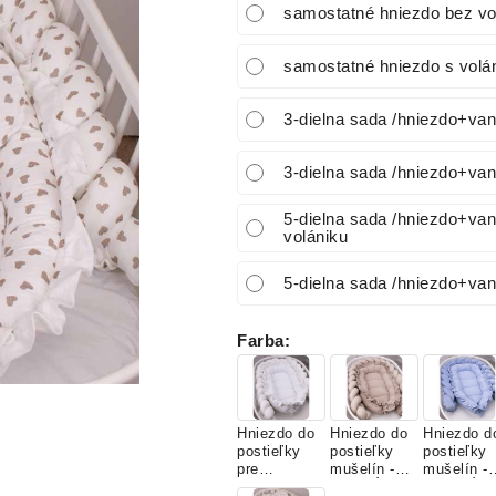
samostatné hniezdo bez vo
samostatné hniezdo s volá
3-dielna sada /hniezdo+va
3-dielna sada /hniezdo+va
5-dielna sada /hniezdo+va
volániku
5-dielna sada /hniezdo+va
Farba
:
Hniezdo do
Hniezdo do
Hniezdo d
postieľky
postieľky
postieľky
pre
mušelín -
mušelín -
bábätko
HNEDÝ
MODRÝ