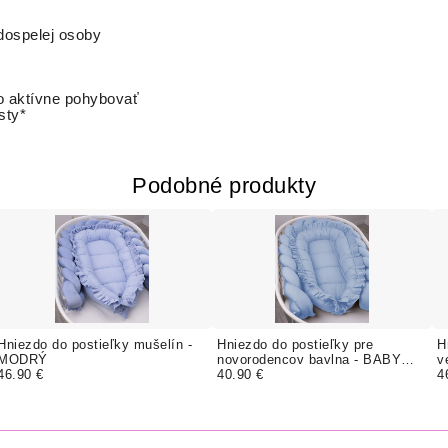
dospelej osoby
o aktívne pohybovať
sty*
Podobné produkty
Hniezdo do postieľky mušelín -
Hniezdo do postieľky pre
H
MODRÝ
novorodencov bavlna - BABY
v
46.90 €
BLUE
40.90 €
4