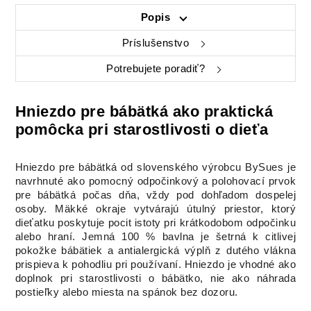
Popis
Príslušenstvo
Potrebujete poradiť?
Hniezdo pre bábätká ako praktická
pomôcka pri starostlivosti o dieťa
Hniezdo pre bábätká od slovenského výrobcu BySues je
navrhnuté ako pomocný odpočinkový a polohovací prvok
pre bábätká počas dňa, vždy pod dohľadom dospelej
osoby. Mäkké okraje vytvárajú útulný priestor, ktorý
dieťatku poskytuje pocit istoty pri krátkodobom odpočinku
alebo hraní. Jemná 100 % bavlna je šetrná k citlivej
pokožke bábätiek a antialergická výplň z dutého vlákna
prispieva k pohodliu pri používaní. Hniezdo je vhodné ako
doplnok pri starostlivosti o bábätko, nie ako náhrada
postieľky alebo miesta na spánok bez dozoru.