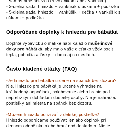
- samostatné hniezdo (s volánikom / bez volániku)
- 3-dielna sada: hniezdo + vankúšik s uškami + podložka
- 5-dielna sada: hniezdo + vankúšik + dečka + vankúšik s
uškami + podložka
Odporúčané doplnky k hniezdu pre bábätká
Doplňte výbavičku o mäkké napríkalad o
mušelínové
deky pre bábätká
, aby malo vaše dieťatko vždy pocit
tepla, pohodlia a lásky – doma aj na cestách.
Často kladené otázky (FAQ)
-Je hniezdo pre bábätká určené na spánok bez dozoru?
Nie. Hniezdo pre bábätká je určené výhradne na
krátkodobý odpočinok, polohovanie alebo hranie pod
nepretržitým dohľadom dospelej osoby. Nie je náhradou
postieľky ani miesta na spánok bez dozoru.
-Môžem hniezdo používať v detskej postieľke?
Hniezdo odporúčame používať len ako doplnok pri
dennom odpočinku alebo hraní pod dohľadom. Nie je