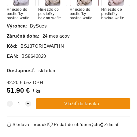
Hniezdo do
Hniezdo do
Hniezdo do
Hniezdo do
postieľky
postieľky
postieľky
postieľky
bavlna wafle -
bavlna wafle -
bavlna wafle -
bavlna wafle -
BIELE
BÉŽOVÉ
ORIEŠKOVE
RÚŽOVE
Výrobca:
BySues
Záručná doba:
24 mesiacov
Kód:
BS137ORIEWAFHN
EAN:
BS8642829
Dostupnosť:
skladom
42.20
€
bez DPH
51.90
€
ks
Sledovať produkt
Pridať do obľúbených
Zdielať