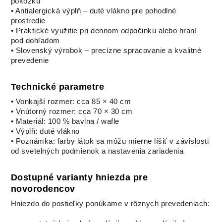
pokožku
• Antialergická výplň – duté vlákno pre pohodlné
prostredie
• Praktické využitie pri dennom odpočinku alebo hraní
pod dohľadom
• Slovenský výrobok – precízne spracovanie a kvalitné
prevedenie
Technické parametre
• Vonkajší rozmer: cca 85 × 40 cm
• Vnútorný rozmer: cca 70 × 30 cm
• Materiál: 100 % bavlna / wafle
• Výplň: duté vlákno
• Poznámka: farby látok sa môžu mierne líšiť v závislosti
od svetelných podmienok a nastavenia zariadenia
Dostupné varianty hniezda pre
novorodencov
Hniezdo do postieľky ponúkame v rôznych prevedeniach: