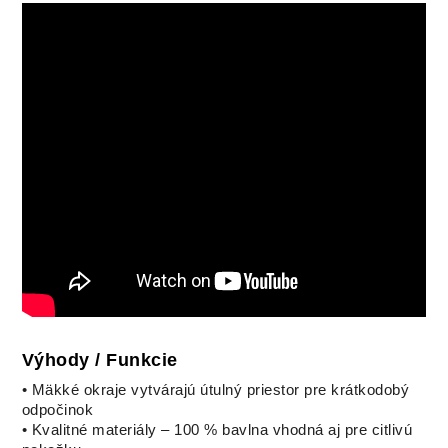
Výhody / Funkcie
• Mäkké okraje vytvárajú útulný priestor pre krátkodobý
odpočinok
• Kvalitné materiály – 100 % bavlna vhodná aj pre citlivú