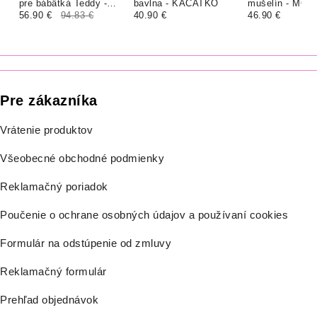
pre bábätká Teddy -
bavlna - KÁČATKO
mušelín - MOS
SMOTANOVÁ
56.90 €
94.83 €
40.90 €
GREEN
46.90 €
Pre zákazníka
Vrátenie produktov
Všeobecné obchodné podmienky
Reklamačný poriadok
Poučenie o ochrane osobných údajov a používaní cookies
Formulár na odstúpenie od zmluvy
Reklamačný formulár
Prehľad objednávok