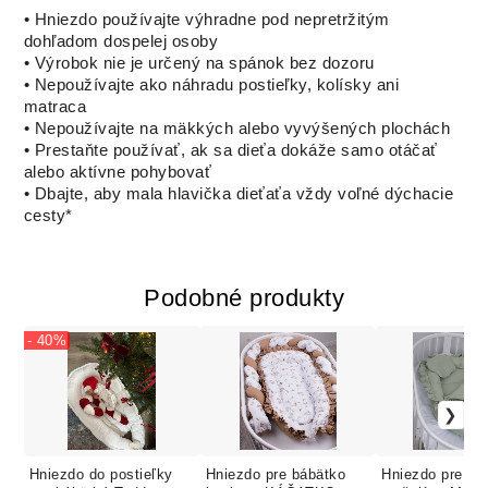
• Hniezdo používajte výhradne pod nepretržitým
dohľadom dospelej osoby
• Výrobok nie je určený na spánok bez dozoru
• Nepoužívajte ako náhradu postieľky, kolísky ani
matraca
• Nepoužívajte na mäkkých alebo vyvýšených plochách
• Prestaňte používať, ak sa dieťa dokáže samo otáčať
alebo aktívne pohybovať
• Dbajte, aby mala hlavička dieťaťa vždy voľné dýchacie
cesty*
Podobné produkty
- 40%
Hniezdo do postieľky
Hniezdo pre bábätko
Hniezdo pre bá