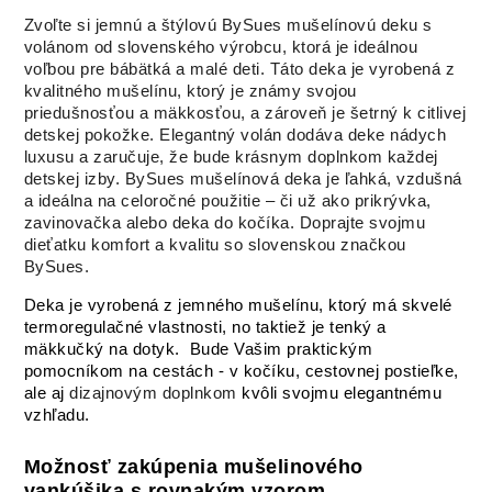
Zvoľte si jemnú a štýlovú BySues mušelínovú deku s
volánom od slovenského výrobcu, ktorá je ideálnou
voľbou pre bábätká a malé deti. Táto deka je vyrobená z
kvalitného mušelínu, ktorý je známy svojou
priedušnosťou a mäkkosťou, a zároveň je šetrný k citlivej
detskej pokožke. Elegantný volán dodáva deke nádych
luxusu a zaručuje, že bude krásnym doplnkom každej
detskej izby. BySues mušelínová deka je ľahká, vzdušná
a ideálna na celoročné použitie – či už ako prikrývka,
zavinovačka alebo deka do kočíka. Doprajte svojmu
dieťatku komfort a kvalitu so slovenskou značkou
BySues.
Deka je vyrobená z jemného mušelínu, ktorý má skvelé
termoregulačné vlastnosti, no taktiež je tenký a
mäkkučký na dotyk. Bude Vašim praktickým
pomocníkom na cestách - v kočíku, cestovnej postieľke,
ale aj
dizajnovým doplnkom
kvôli svojmu elegantnému
vzhľadu.
Možnosť zakúpenia mušelinového
vankúšika s rovnakým vzorom