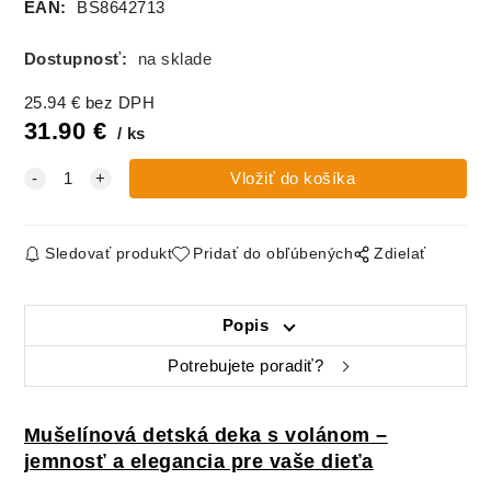
EAN:
BS8642713
Dostupnosť:
na sklade
25.94
€
bez DPH
31.90
€
ks
Sledovať produkt
Pridať do obľúbených
Zdielať
Popis
Potrebujete poradiť?
Mušelínová detská deka s volánom –
jemnosť a elegancia pre vaše dieťa