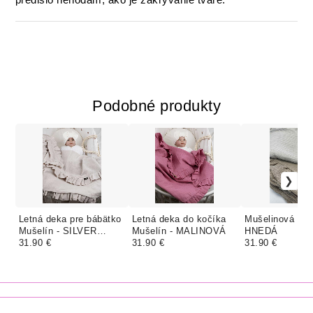
predišlo nehodám, ako je zakrývanie tváre.
Podobné produkty
Letná deka pre bábätko
Letná deka do kočíka
Mušelinová dek
Mušelín - SILVER
Mušelín - MALINOVÁ
HNEDÁ
BEIGE
31.90 €
31.90 €
31.90 €