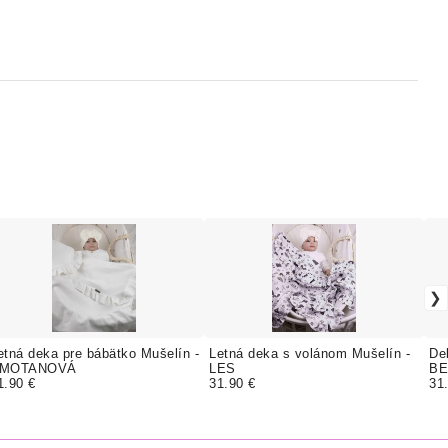
etná deka pre bábätko Mušelín -
Letná deka s volánom Mušelín -
De
MOTANOVÁ
LES
BE
1.90 €
31.90 €
31