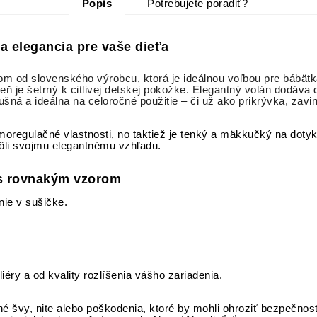
Popis
Potrebujete poradiť?
a elegancia pre vaše dieťa
m od slovenského výrobcu, ktorá je ideálnou voľbou pre bábätká
ň je šetrný k citlivej detskej pokožke. Elegantný volán dodáv
šná a ideálna na celoročné použitie – či už ako prikrývka, zav
moregulačné vlastnosti, no taktiež je tenký a mäkkučký na do
ôli svojmu elegantnému vzhľadu.
s rovnakým vzorom
ie v sušičke.
liéry a od kvality rozlíšenia vášho zariadenia.
né švy, nite alebo poškodenia, ktoré by mohli ohroziť bezpečnosť