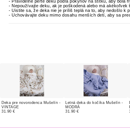
- Pravidelne perte deku podľa pokynov na štítku, aby bola
- Nepoužívajte deku, ak je poškodená alebo má akékoľvek tr
- Uistite sa, že deka nie je príliš teplá na to, aby nedošlo k 
- Uchovávajte deku mimo dosahu menších detí, aby sa pred
Deka pre novorodenca Mušelín -
Letná deka do kočíka Mušelín -
VINTAGE
MODRÁ
31.90 €
31.90 €