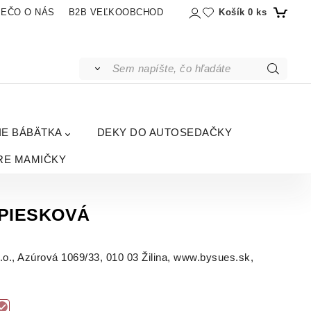
Košík
0
ks
IEČO O NÁS
B2B VEĽKOOBCHOD
IE BÁBÄTKA
DEKY DO AUTOSEDAČKY
RE MAMIČKY
- PIESKOVÁ
, Azúrová 1069/33, 010 03 Žilina, www.bysues.sk,