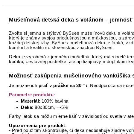
Mušelínová detská deka s volánom – jemnosť 
Zvoľte si jemnú a štýlovú BySues mušelínovú deku s voláno
ktorý je známy svojou priedušnosťou a mäkkosťou, a zárove
každej detskej izby. BySues mušelínová deka je ľahká, vzdu
komfort a kvalitu so slovenskou značkou BySues.
Deka je vyrobená z jemného mušelínu, ktorý má skvelé ter
kočíku, cestovnej postieľke, ale aj
dizajnovým doplnkom
kv
Možnosť zakúpenia mušelinového vankúšika 
Je možné ich
prať v práčke
na
30 ° /
Neodporúča sa sušen
Parametre produktu:
Materiál
: 100% bavlna
Deka
: 80x80cm, +-5%
Farby látok sa môžu mierne líšiť v závislosti od svetla v ate
Upozornenia pre produkt:
- Pred použitím skontrolujte, či deka neobsahuje žiadne voľ