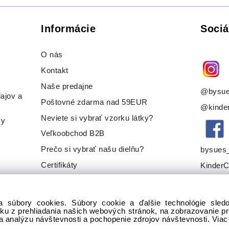
Informácie
Sociá
O nás
Kontakt
Naše predajne
@bysue
ajov a
Poštovné zdarma nad 59EUR
@kinder
Neviete si vybrať vzorku látky?
vy
Veľkoobchod B2B
Prečo si vybrať našu dielňu?
bysues
Certifikáty
KinderC
a súbory cookies. Súbory cookie a ďalšie technológie sle
tku z prehliadania našich webových stránok, na zobrazovanie 
na analýzu návštevnosti a pochopenie zdrojov návštevnosti.
Viac