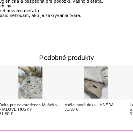
 hygienická a bezpečná pre pokožku vášho dieťaťa.
hliny.
prehrievaniu dieťaťa.
išlo nehodám, ako je zakrývanie tváre.
Podobné produkty
Deka pre novorodenca Mušelín -
Mušelinová deka - HNEDÁ
L
FIALOVÉ HUSKY
31.90 €
S
31.90 €
3