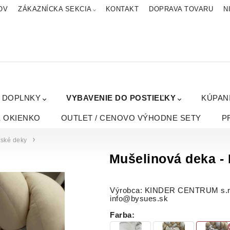
OV
ZÁKAZNÍCKA SEKCIA
KONTAKT
DOPRAVA TOVARU
N
A DOPLNKY
VYBAVENIE DO POSTIEĽKY
KÚPAN
É OKIENKO
OUTLET / CENOVO VÝHODNE SETY
P
tské deky
Mušelinová deka 
Výrobca: KINDER CENTRUM s.r.o.
info@bysues.sk
Farba
: