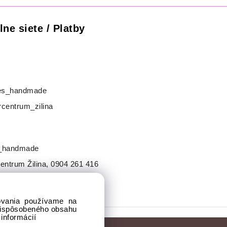
lne siete / Platby
s_handmade
centrum_zilina
_handmade
entrum Žilina
,
0904 261 416
dovania používame na
prispôsobeného obsahu
 informácií