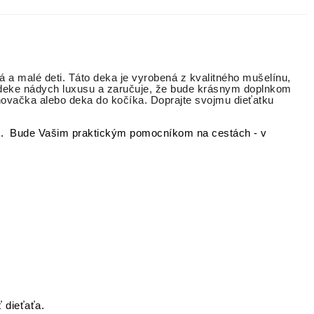
 a malé deti. Táto deka je vyrobená z kvalitného mušelínu,
a deke nádych luxusu a zaručuje, že bude krásnym doplnkom
inovačka alebo deka do kočíka. Doprajte svojmu dieťatku
tyk. Bude Vašim praktickým pomocníkom na cestách - v
 dieťaťa.