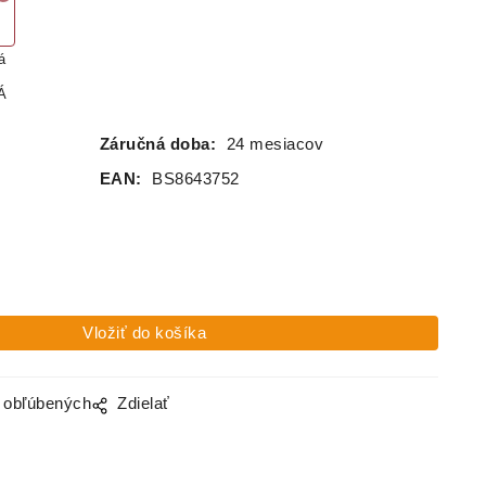
á
Á
Záručná doba:
24 mesiacov
EAN:
BS8643752
o obľúbených
Zdielať