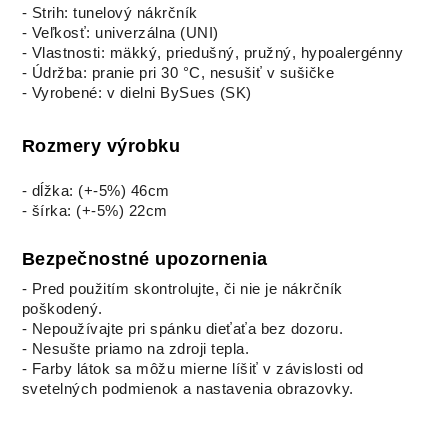
- Strih: tunelový nákrčník
- Veľkosť: univerzálna (UNI)
- Vlastnosti: mäkký, priedušný, pružný, hypoalergénny
- Údržba: pranie pri 30 °C, nesušiť v sušičke
- Vyrobené: v dielni BySues (SK)
Rozmery výrobku
- dĺžka: (+-5%) 46cm
- šírka: (+-5%) 22cm
Bezpečnostné upozornenia
- Pred použitím skontrolujte, či nie je nákrčník
poškodený.
- Nepoužívajte pri spánku dieťaťa bez dozoru.
- Nesušte priamo na zdroji tepla.
- Farby látok sa môžu mierne líšiť v závislosti od
svetelných podmienok a nastavenia obrazovky.