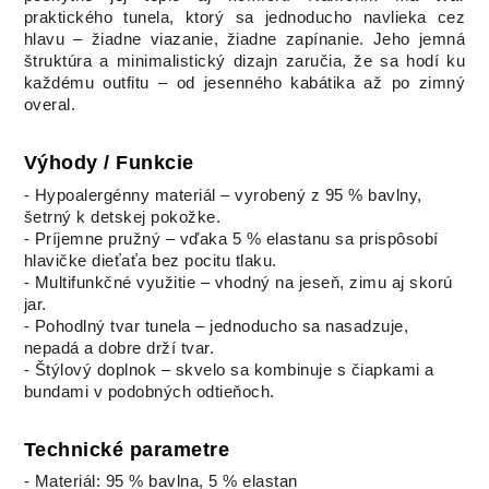
praktického tunela, ktorý sa jednoducho navlieka cez
hlavu – žiadne viazanie, žiadne zapínanie. Jeho jemná
štruktúra a minimalistický dizajn zaručia, že sa hodí ku
každému outfitu – od jesenného kabátika až po zimný
overal.
Výhody / Funkcie
- Hypoalergénny materiál – vyrobený z 95 % bavlny,
šetrný k detskej pokožke.
- Príjemne pružný – vďaka 5 % elastanu sa prispôsobí
hlavičke dieťaťa bez pocitu tlaku.
- Multifunkčné využitie – vhodný na jeseň, zimu aj skorú
jar.
- Pohodlný tvar tunela – jednoducho sa nasadzuje,
nepadá a dobre drží tvar.
- Štýlový doplnok – skvelo sa kombinuje s čiapkami a
bundami v podobných odtieňoch.
Technické parametre
- Materiál: 95 % bavlna, 5 % elastan