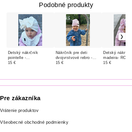
Podobné produkty
Detský nákrčník
Nákrčník pre deti
Detský nákrční
pointelle -
dvojvrstvové rebro -
madeira- ROSE
SMOTANOVÁ s
15 €
BABY PINK
15 €
15 €
jemným pásikom
Pre zákazníka
Vrátenie produktov
Všeobecné obchodné podmienky