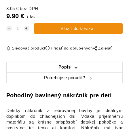
8.05
€
bez DPH
9.90
€
ks
Sledovať produkt
Pridať do obľúbených
Zdielať
Popis
Potrebujete poradiť?
Pohodlný bavlnený nákrčník pre deti
Detský nákrčník z rebrovanej bavlny je ideálnym
doplnkom do chladnejších dní. Vďaka príjemnému
materiálu sa krásne prispôsobí detskej pokožke a
poskytne jej teplo aj komfort. Nákrčník má tvar