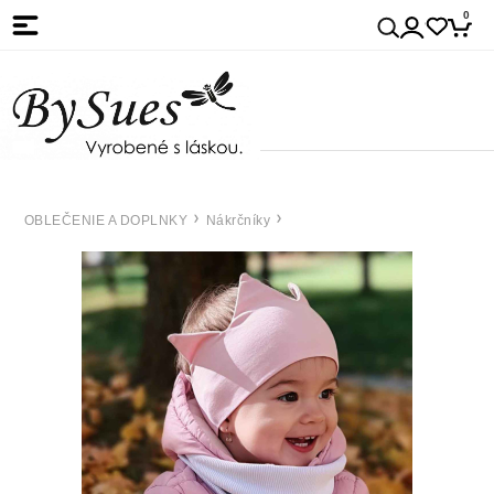
0
OBLEČENIE A DOPLNKY
Nákrčníky