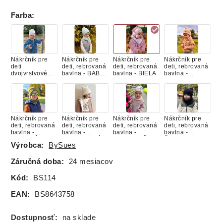
Farba
:
Nákrčník pre
Nákrčník pre
Nákrčník pre
Nákrčník pre
deti
deti, rebrovaná
deti, rebrovaná
deti, rebrovaná
dvojvrstvové
bavlna - BABY
bavlna - BIELA
bavlna -
rebro - BABY
BLUE
CAPUCCINO
PINK
Nákrčník pre
Nákrčník pre
Nákrčník pre
Nákrčník pre
deti, rebrovaná
deti, rebrovaná
deti, rebrovaná
deti, rebrovaná
bavlna -
bavlna -
bavlna -
bavlna -
OLIVOVÝ
SMOTANOVÝ
STARORUŽOV
ČIERNY
Výrobca:
BySues
Ý
Záručná doba:
24 mesiacov
Kód:
BS114
EAN:
BS8643758
Dostupnosť:
na sklade