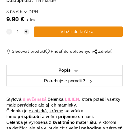
Dostupnosť:
na sklade
Čelenka Lilien
Čelenka Lilien
Čelenka Lilien
8.05
€
bez DPH
Bavlna, SWEET
Madeira, BIELA
Pointelle,
LOVE
SMOTANOVÁ
9.90
€
ks
Sledovať produkt
Pridať do obľúbených
Zdielať
Popis
Potrebujete poradiť?
Štýlová
dievčenská
čelenka
LILIEN
, ktorá poteší všetky
malé parádnice ale aj ich maminky.
Čelenka je
elastická
,
krásne
sa vďaka
tomu
prispôsobí
a veľmi
príjemne
sa nosí.
Čelenka je vyrobená z
kvalitného materiálu
, v ktorom
sa detičky, ale aj vy, bude cítiť veľmi
pohodlne
a zároveň