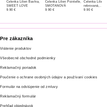
Čelenka Lilien Bavlna,
Čelenka Lilien Pointelle,
Čelenka Lilien 
SWEET LOVE
SMOTANOVÁ
rebrovaná,
9.90 €
9.90 €
CAPPUCCINO
9.90 €
Pre zákazníka
Vrátenie produktov
Všeobecné obchodné podmienky
Reklamačný poriadok
Poučenie o ochrane osobných údajov a používaní cookies
Formulár na odstúpenie od zmluvy
Reklamačný formulár
Prehľad objednávok