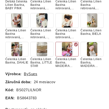
Detská čelenka
Čelenka Lilien
Čelenka Lilien
Čelenka Lilien
Lilien Bavlna,
Bavlna
Bavlna
Bavlna
BABY PINK
rebrovaná,
rebrovaná,
rebrovaná,
BIELA
CAPPUCCINO
LATTE
Čelenka Lilien
Čelenka Lilien
Čelenka Lilien
Čelenka Lilien
Bavlna
Bavlna
Bavlna
Bavlna, BIELA
rebrovaná,
rebrovaná,
rebrovaná,
PUDROVÁ
SMOTANOVÁ
ČIERNA
Čelenka Lilien
Čelenka Lilien
Čelenka Lilien
Čelenka Lilien
Bavlna, DAHLIE
Bavlna, LITTLE
Bavlna,
Bavlna,
STAR
MADEIRA
MADEIRA
PEACH
ROSA
Výrobca:
BySues
Záručná doba:
24 mesiacov
Čelenka Lilien
Čelenka Lilien
Čelenka Lilien
Čelenka Lilien
Kód:
BS027LILNOR
Bavlna,
Bavlna,
Bavlna, SILVER
Bavlna,
PÚDROVA
RUŽOVÁ
BEIGE
STARORUŽOV
EAN:
BS8643783
LABUŤKY
Á