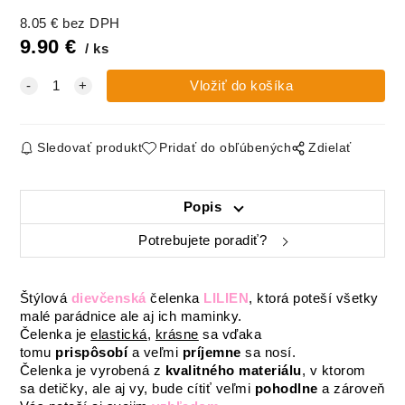
Čelenka Lilien
Čelenka Lilien
Čelenka Lilien
8.05
€
bez DPH
Bavlna, SWEET
Madeira, BIELA
Pointelle,
LOVE
SMOTANOVÁ
9.90
€
ks
Sledovať produkt
Pridať do obľúbených
Zdielať
Popis
Potrebujete poradiť?
Štýlová
dievčenská
čelenka
LILIEN
, ktorá poteší všetky
malé parádnice ale aj ich maminky.
Čelenka je
elastická
,
krásne
sa vďaka
tomu
prispôsobí
a veľmi
príjemne
sa nosí.
Čelenka je vyrobená z
kvalitného materiálu
, v ktorom
sa detičky, ale aj vy, bude cítiť veľmi
pohodlne
a zároveň