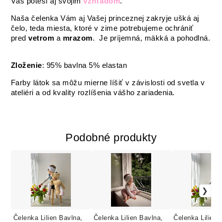
Vás poteší aj svojim
vzhľadom
.
Naša čelenka Vám aj Vašej princeznej zakryje ušká aj
čelo, teda miesta, ktoré v zime potrebujeme ochrániť
pred
vetrom
a
mrazom
. Je príjemná, mäkká a pohodlná.
Zloženie
: 95% bavlna 5% elastan
Farby látok sa môžu mierne líšiť v závislosti od svetla v
ateliéri a od kvality rozlíšenia vášho zariadenia.
Podobné produkty
Čelenka Lilien Bavlna,
Čelenka Lilien Bavlna,
Čelenka Lilien 