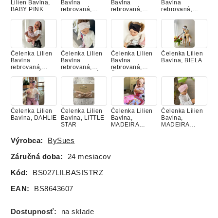
Lilien Bavlna,
Bavlna
Bavlna
Bavlna
BABY PINK
rebrovaná,
rebrovaná,
rebrovaná,
BIELA
CAPPUCCINO
LATTE
Čelenka Lilien
Čelenka Lilien
Čelenka Lilien
Čelenka Lilien
Bavlna
Bavlna
Bavlna
Bavlna, BIELA
rebrovaná,
rebrovaná,
rebrovaná,
PUDROVÁ
SMOTANOVÁ
ČIERNA
Čelenka Lilien
Čelenka Lilien
Čelenka Lilien
Čelenka Lilien
Bavlna, DAHLIE
Bavlna, LITTLE
Bavlna,
Bavlna,
STAR
MADEIRA
MADEIRA
PEACH
ROSA
Výrobca:
BySues
Záručná doba:
24 mesiacov
Čelenka Lilien
Čelenka Lilien
Čelenka Lilien
Čelenka Lilien
Kód:
BS027LILBASISTRZ
Bavlna,
Bavlna,
Bavlna, SILVER
Bavlna,
PÚDROVA
RUŽOVÁ
BEIGE
STARORUŽOV
EAN:
BS8643607
LABUŤKY
Á
Dostupnosť:
na sklade