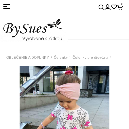
0
OBLEČENIE A DOPLNKY
Čelenky
Čelenky pre dievčatá