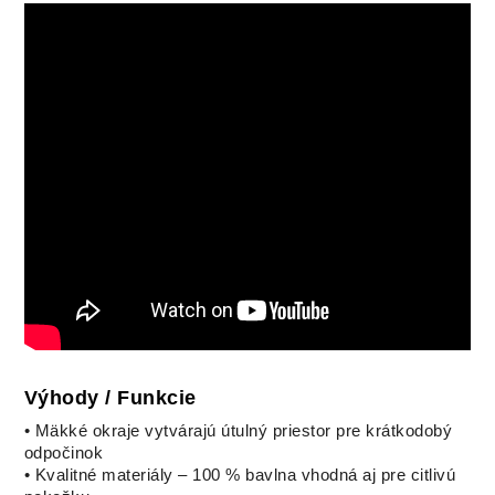
Výhody / Funkcie
• Mäkké okraje vytvárajú útulný priestor pre krátkodobý
odpočinok
• Kvalitné materiály – 100 % bavlna vhodná aj pre citlivú