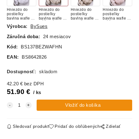
Hniezdo do
Hniezdo do
Hniezdo do
Hniezdo do
postieľky
postieľky
postieľky
postieľky
bavlna wafle -
bavlna wafle -
bavlna wafle -
bavlna wafle -
BIELE
BÉŽOVÉ
ORIEŠKOVE
RÚŽOVE
Výrobca:
BySues
Záručná doba:
24 mesiacov
Kód:
BS137BEZWAFHN
EAN:
BS8642826
Dostupnosť:
skladom
42.20
€
bez DPH
51.90
€
ks
Sledovať produkt
Pridať do obľúbených
Zdielať