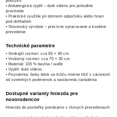
pokožku
• Antialergická výplň – duté vlákno pre pohodlné
prostredie
• Praktické využitie pri dennom odpočinku alebo hraní
pod dohľadom
• Slovenský výrobok – precízne spracovanie a kvalitné
prevedenie
Technické parametre
• Vonkajší rozmer: cca 85 × 40 cm
• Vnútorný rozmer: cca 70 × 30 cm
• Materiál: 100 % bavlna / wafle
• Výplň: duté vlákno
• Poznámka: farby látok sa môžu mierne líšiť v závislosti
od svetelných podmienok a nastavenia zariadenia
Dostupné varianty hniezda pre
novorodencov
Hniezdo do postieľky ponúkame v rôznych prevedeniach: