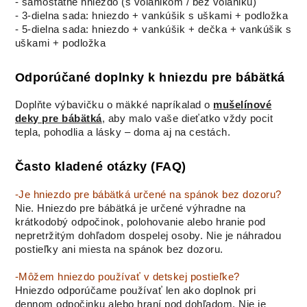
- samostatné hniezdo (s volánikom / bez volániku)
- 3-dielna sada: hniezdo + vankúšik s uškami + podložka
- 5-dielna sada: hniezdo + vankúšik + dečka + vankúšik s
uškami + podložka
Odporúčané doplnky k hniezdu pre bábätká
Doplňte výbavičku o mäkké napríkalad o
mušelínové
deky pre bábätká
, aby malo vaše dieťatko vždy pocit
tepla, pohodlia a lásky – doma aj na cestách.
Často kladené otázky (FAQ)
-Je hniezdo pre bábätká určené na spánok bez dozoru?
Nie. Hniezdo pre bábätká je určené výhradne na
krátkodobý odpočinok, polohovanie alebo hranie pod
nepretržitým dohľadom dospelej osoby. Nie je náhradou
postieľky ani miesta na spánok bez dozoru.
-Môžem hniezdo používať v detskej postieľke?
Hniezdo odporúčame používať len ako doplnok pri
dennom odpočinku alebo hraní pod dohľadom. Nie je