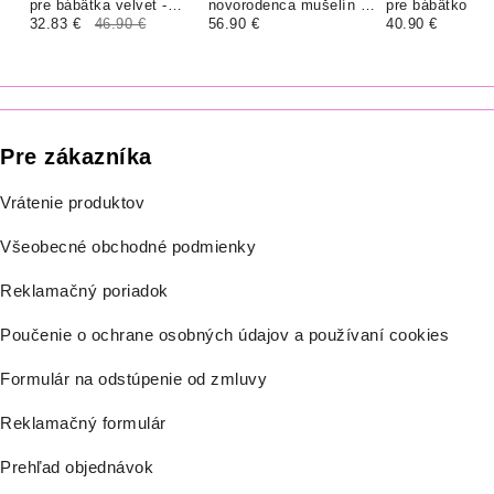
pre bábätka velvet -
novorodenca mušelín -
pre bábätko bav
SMARAGD
32.83 €
46.90 €
BIELY | BIELY MACKO
56.90 €
MACKO
40.90 €
"KOZERAWSKI"
Pre zákazníka
Vrátenie produktov
Všeobecné obchodné podmienky
Reklamačný poriadok
Poučenie o ochrane osobných údajov a používaní cookies
Formulár na odstúpenie od zmluvy
Reklamačný formulár
Prehľad objednávok