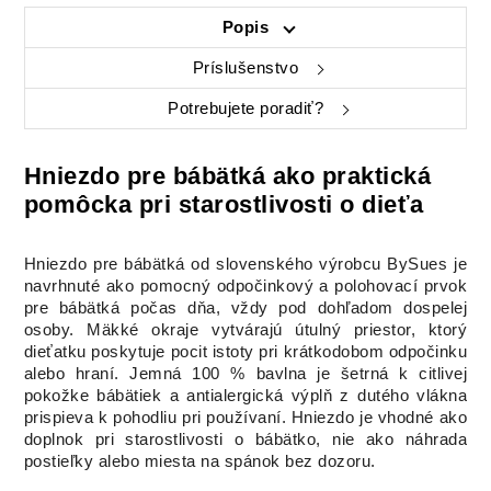
Popis
Príslušenstvo
Potrebujete poradiť?
Hniezdo pre bábätká ako praktická
pomôcka pri starostlivosti o dieťa
Hniezdo pre bábätká od slovenského výrobcu BySues je
navrhnuté ako pomocný odpočinkový a polohovací prvok
pre bábätká počas dňa, vždy pod dohľadom dospelej
osoby. Mäkké okraje vytvárajú útulný priestor, ktorý
dieťatku poskytuje pocit istoty pri krátkodobom odpočinku
alebo hraní. Jemná 100 % bavlna je šetrná k citlivej
pokožke bábätiek a antialergická výplň z dutého vlákna
prispieva k pohodliu pri používaní. Hniezdo je vhodné ako
doplnok pri starostlivosti o bábätko, nie ako náhrada
postieľky alebo miesta na spánok bez dozoru.