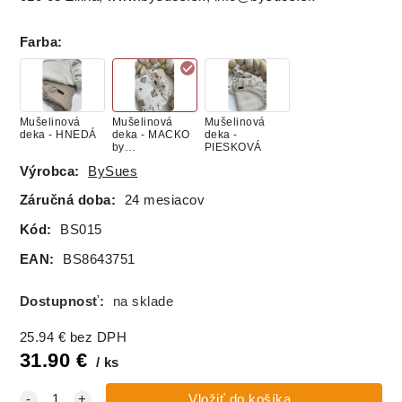
Farba
:
Mušelinová
Mušelinová
Mušelinová
deka - HNEDÁ
deka - MACKO
deka -
by
PIESKOVÁ
KOZERAWSKI
Výrobca:
BySues
Záručná doba:
24 mesiacov
Kód:
BS015
EAN:
BS8643751
Dostupnosť:
na sklade
25.94
€
bez DPH
31.90
€
ks