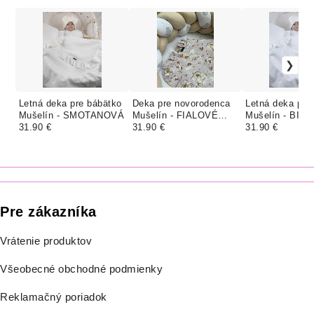
Letná deka pre bábätko
Deka pre novorodenca
Letná deka pre
Mušelín - SMOTANOVÁ
Mušelín - FIALOVÉ
Mušelín - BIEL
31.90 €
HUSKY
31.90 €
31.90 €
Pre zákazníka
Vrátenie produktov
Všeobecné obchodné podmienky
Reklamačný poriadok