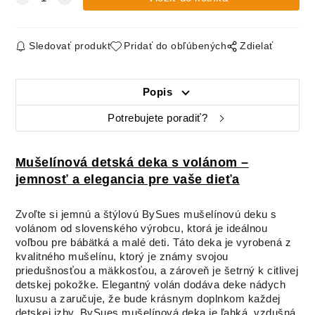
Sledovať produkt
Pridať do obľúbených
Zdielať
Popis
Potrebujete poradiť?
Mušelínová detská deka s volánom –
jemnosť a elegancia pre vaše dieťa
Zvoľte si jemnú a štýlovú BySues mušelínovú deku s
volánom od slovenského výrobcu, ktorá je ideálnou
voľbou pre bábätká a malé deti. Táto deka je vyrobená z
kvalitného mušelínu, ktorý je známy svojou
priedušnosťou a mäkkosťou, a zároveň je šetrný k citlivej
detskej pokožke. Elegantný volán dodáva deke nádych
luxusu a zaručuje, že bude krásnym doplnkom každej
detskej izby. BySues mušelínová deka je ľahká, vzdušná