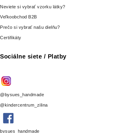
Neviete si vybrať vzorku látky?
Veľkoobchod B2B
Prečo si vybrať našu dielňu?
Certifikáty
Sociálne siete / Platby
@bysues_handmade
@kindercentrum_zilina
bysues_handmade