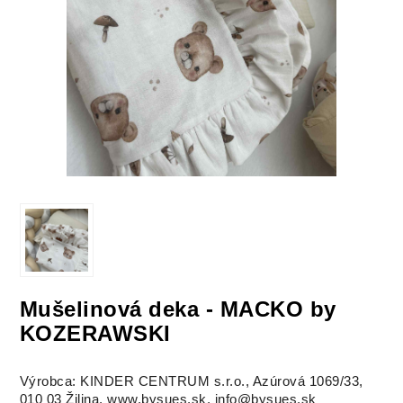
Mušelinová deka - MACKO by
KOZERAWSKI
Výrobca: KINDER CENTRUM s.r.o., Azúrová 1069/33,
010 03 Žilina, www.bysues.sk, info@bysues.sk