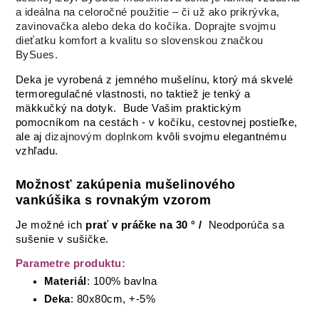
a ideálna na celoročné použitie – či už ako prikrývka,
zavinovačka alebo deka do kočíka. Doprajte svojmu
dieťatku komfort a kvalitu so slovenskou značkou
BySues.
Deka je vyrobená z jemného mušelínu, ktorý má skvelé
termoregulačné vlastnosti, no taktiež je tenký a
mäkkučký na dotyk. Bude Vašim praktickým
pomocníkom na cestách - v kočíku, cestovnej postieľke,
ale aj
dizajnovým doplnkom
kvôli svojmu elegantnému
vzhľadu.
Možnosť zakúpenia mušelinového
vankúšika s rovnakým vzorom
Je možné ich
prať v práčke
na
30 ° /
Neodporúča sa
sušenie v sušičke.
Parametre produktu:
Materiál
: 100% bavlna
Deka
: 80x80cm, +-5%