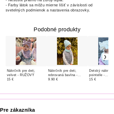
- Farby látok sa môžu mierne líšiť v závislosti od
svetelných podmienok a nastavenia obrazovky.
Podobné produkty
Nákrčník pre deti,
Nákrčník pre deti,
Detský nákrční
velvet - RUŽOVÝ
rebrovaná bavlna -
pointelle -
15 €
BABY BLUE
9.90 €
SMOTANOVÁ 
15 €
jemným pásik
Pre zákazníka