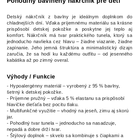
Pohodlný bavlnený nákrčník pre deti
Detský nákrčník z bavlny je ideálnym doplnkom do
chladnejších dní. Vďaka príjemnému materiálu sa krásne
prispôsobí detskej pokožke a poskytne jej teplo aj
komfort. Nákrčník má tvar praktického tunela, ktorý sa
jednoducho navlieka cez hlavu – žiadne viazanie, žiadne
zapínanie. Jeho jemná štruktúra a minimalistický dizajn
zaručia, že sa hodí ku každému outfitu – od jesenného
kabátika až po zimný overal.
Výhody / Funkcie
- Hypoalergénny materiál – vyrobený z 95 % bavlny,
šetrný k detskej pokožke.
- Príjemne pružný – vďaka 5 % elastanu sa prispôsobí
hlavičke dieťaťa bez pocitu tlaku.
- Multifunkčné využitie – vhodný na jeseň, zimu aj skorú
jar.
- Pohodlný tvar tunela – jednoducho sa nasadzuje,
nepadá a dobre drží tvar.
- Štýlový doplnok – skvelo sa kombinuje s čiapkami a