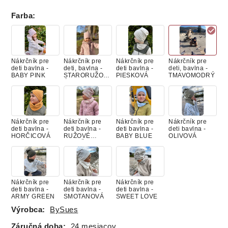
Farba
:
Nákrčník pre
Nákrčník pre
Nákrčník pre
Nákrčník pre
deti bavlna -
deti, bavlna -
deti bavlna -
deti, bavlna -
BABY PINK
STARORUŽOV
PIESKOVÁ
TMAVOMODRÝ
Ý
Nákrčník pre
Nákrčník pre
Nákrčník pre
Nákrčník pre
deti bavlna -
deti bavlna -
deti bavlna -
deti bavlna -
HORČICOVÁ
RUŽOVÉ
BABY BLUE
OLIVOVÁ
LABUŤKY
Nákrčník pre
Nákrčník pre
Nákrčník pre
deti bavlna -
deti bavlna -
deti bavlna -
ARMY GREEN
SMOTANOVÁ
SWEET LOVE
Výrobca:
BySues
Záručná doba:
24 mesiacov