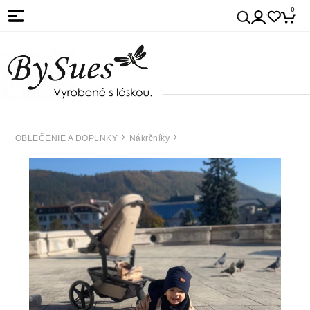
0
OBLEČENIE A DOPLNKY
Nákrčníky