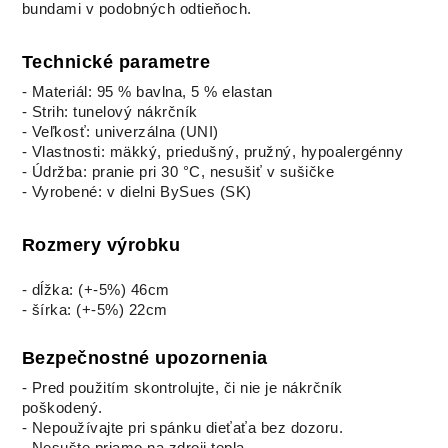
bundami v podobných odtieňoch.
Technické parametre
- Materiál: 95 % bavlna, 5 % elastan
- Strih: tunelový nákrčník
- Veľkosť: univerzálna (UNI)
- Vlastnosti: mäkký, priedušný, pružný, hypoalergénny
- Údržba: pranie pri 30 °C, nesušiť v sušičke
- Vyrobené: v dielni BySues (SK)
Rozmery výrobku
- dĺžka: (+-5%) 46cm
- šírka: (+-5%) 22cm
Bezpečnostné upozornenia
- Pred použitím skontrolujte, či nie je nákrčník
poškodený.
- Nepoužívajte pri spánku dieťaťa bez dozoru.
- Nesušte priamo na zdroji tepla.