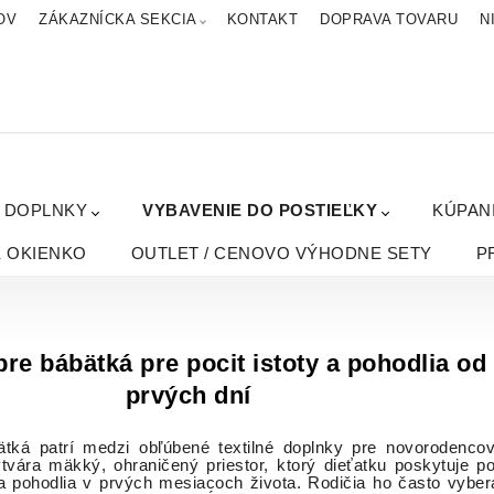
OV
ZÁKAZNÍCKA SEKCIA
KONTAKT
DOPRAVA TOVARU
N
A DOPLNKY
VYBAVENIE DO POSTIEĽKY
KÚPAN
É OKIENKO
OUTLET / CENOVO VÝHODNE SETY
P
re bábätká pre pocit istoty a pohodlia od
prvých dní
tká patrí medzi obľúbené textilné doplnky pre novorodenco
tvára mäkký, ohraničený priestor, ktorý dieťatku poskytuje po
 a pohodlia v prvých mesiacoch života. Rodičia ho často vyber