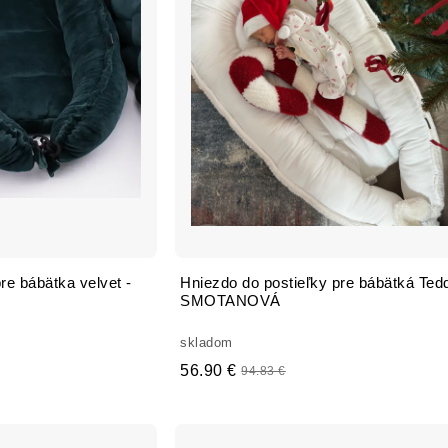
re bábätka velvet -
Hniezdo do postieľky pre bábätká Ted
SMOTANOVÁ
skladom
56.90 €
94.83 €