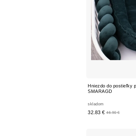
Hniezdo do postieľky p
SMARAGD
skladom
32.83 €
46.90 €