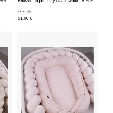
KOVÁ
Hniezdo do postieľky bavlna wafle - BIELE
skladom
51.90 €