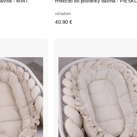
bavlna - MINT
Hniezdo do postieľky bavlna - PIES
skladom
40.90 €