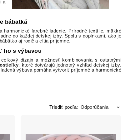
i a
re bábätká
 harmonické farebné ladenie. Prírodné textílie, mäkké
padne do každej detskej izby. Spolu s doplnkami, ako je
bábätko aj rodičia cítia príjemne.
iť ho s výbavou
aj celkový dizajn a možnosť kombinovania s ostatnými
ostieľky
, ktoré dotvárajú jednotný vzhľad detskej izby,
 zladená výbava pomáha vytvoriť príjemné a harmonické
Triediť podľa: