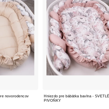
pre novorodencov
Hniezdo pre bábätka bavlna - SVETL
PIVOŇKY