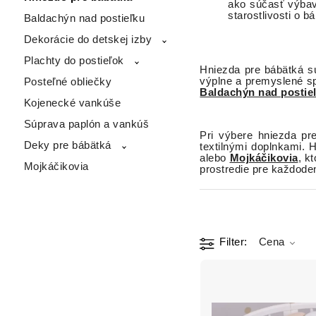
ako súčasť výbavy
starostlivosti o b
Baldachýn nad postieľku
Dekorácie do detskej izby
Plachty do postieľok
Hniezda pre bábätká sú
výplne a premyslené spr
Posteľné obliečky
Baldachýn nad postie
Kojenecké vankúše
Súprava paplón a vankúš
Pri výbere hniezda pr
Deky pre bábätká
textilnými doplnkami. 
alebo
Mojkáčikovia
, k
Mojkáčikovia
prostredie pre každode
Filter
Cena