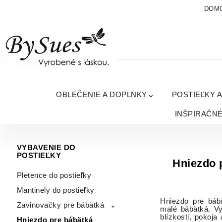
DOM
OBLEČENIE A DOPLNKY
POSTIEĽKY 
INŠPIRAČN
VYBAVENIE DO
POSTIEĽKY
Hniezdo p
Pletence do postieľky
Mantinely do postieľky
Hniezdo pre bábä
Zavinovačky pre bábätká
malé bábätká. Vy
blízkosti, pokoja
Hniezdo pre bábätká