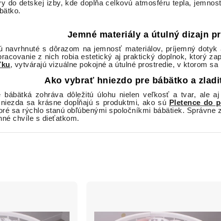
 do detskej izby, kde dopĺňa celkovú atmosféru tepla, jemnost
ábätko.
Jemné materiály a útulný dizajn p
 navrhnuté s dôrazom na jemnosť materiálov, príjemný dotyk a
acovanie z nich robia estetický aj praktický doplnok, ktorý za
ľku
, vytvárajú vizuálne pokojné a útulné prostredie, v ktorom sa 
Ako vybrať hniezdo pre bábätko a zlad
e bábätká zohráva dôležitú úlohu nielen veľkosť a tvar, ale 
Hniezda sa krásne dopĺňajú s produktmi, ako sú
Pletence do p
toré sa rýchlo stanú obľúbenými spoločníkmi bábätiek. Správne
nné chvíle s dieťatkom.