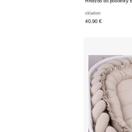
Hniezdo do postieľky 
skladom
40.90 €