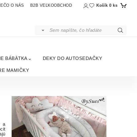
Košík
0
ks
IEČO O NÁS
B2B VEĽKOOBCHOD
IE BÁBÄTKA
DEKY DO AUTOSEDAČKY
RE MAMIČKY
v a
cit
ajú