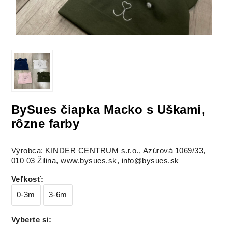
BySues čiapka Macko s Uškami,
rôzne farby
Výrobca: KINDER CENTRUM s.r.o., Azúrová 1069/33,
010 03 Žilina, www.bysues.sk, info@bysues.sk
Veľkosť
:
0-3m
3-6m
Vyberte si
: