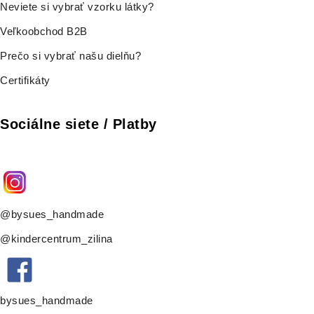
Neviete si vybrať vzorku látky?
Veľkoobchod B2B
Prečo si vybrať našu dielňu?
Certifikáty
Sociálne siete / Platby
@bysues_handmade
@kindercentrum_zilina
bysues_handmade