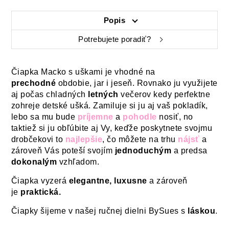
Popis
Potrebujete poradiť?
Čiapka Macko s uškami je vhodné na
prechodné
obdobie, jar i jeseň. Rovnako ju využijete
aj počas chladných
letných
večerov kedy perfektne
zohreje detské ušká. Zamiluje si ju aj vaš pokladík,
lebo sa mu bude
príjemne
a
pohodle
nosiť, no
taktiež si ju obľúbite aj Vy, keďže poskytnete svojmu
drobčekovi to
najlepšie
, čo môžete na trhu
nájsť
a
zároveň Vás poteší svojím
jednoduchým
a predsa
dokonalým
vzhľadom.
Čiapka vyzerá
elegantne, luxusne
a zároveň
je
praktická.
Čiapky šijeme v našej ručnej dielni BySues s
láskou
.