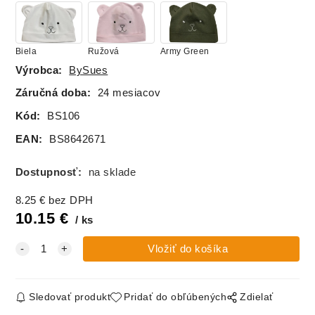
Biela
Ružová
Army Green
Výrobca:
BySues
Záručná doba:
24 mesiacov
Kód:
BS106
EAN:
BS8642671
Dostupnosť:
na sklade
8.25
€
bez DPH
10.15
€
ks
Sledovať produkt
Pridať do obľúbených
Zdielať