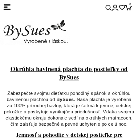
0
Okrúhla bavlnená plachta do postieľky od
BySues
Zabezpečte svojmu dieťatku pohodlný spánok s okrúhlou
bavlnenou plachtou od
BySues
. Naša plachta je vyrobená
zo 100% prírodnej bavlny, ktorá je šetrná k jemnej detskej
pokožke a poskytuje vynikajúcu priedušnosť. Vďaka svojmu
elastickému okraju dokonale sedí na okrúhlych matracoch,
čím zaisťuje bezpečné a pevné uchytenie po celú noc.
Jemnosť a pohodlie v detskej postieľke pre