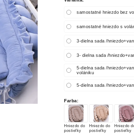
Varianta
:
samostatné hniezdo bez vo
samostatné hniezdo s volá
3-dielna sada /hniezdo+va
3- dielna sada /hniezdo+v
5-dielna sada /hniezdo+va
volániku
5-dielna sada /hniezdo+va
Farba
:
Hniezdo do
Hniezdo do
Hniezdo d
postieľky
postieľky
postieľky