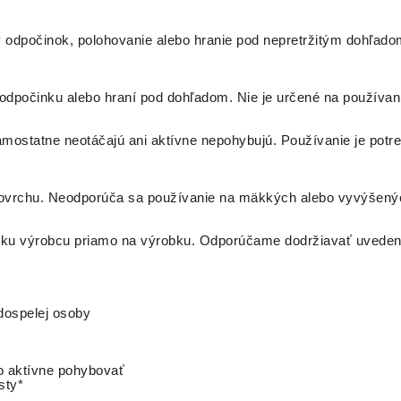
 odpočinok, polohovanie alebo hranie pod nepretržitým dohľadom
dpočinku alebo hraní pod dohľadom. Nie je určené na používani
amostatne neotáčajú ani aktívne nepohybujú. Používanie je pot
ovrchu. Neodporúča sa používanie na mäkkých alebo vyvýšených
títku výrobcu priamo na výrobku. Odporúčame dodržiavať uveden
dospelej osoby
o aktívne pohybovať
sty*