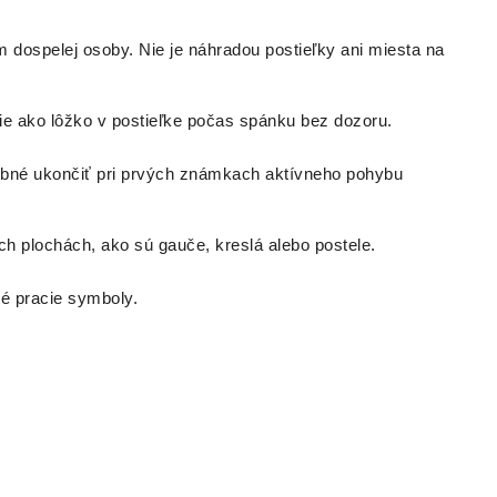
 dospelej osoby. Nie je náhradou postieľky ani miesta na
e ako lôžko v postieľke počas spánku bez dozoru.
rebné ukončiť pri prvých známkach aktívneho pohybu
 plochách, ako sú gauče, kreslá alebo postele.
é pracie symboly.