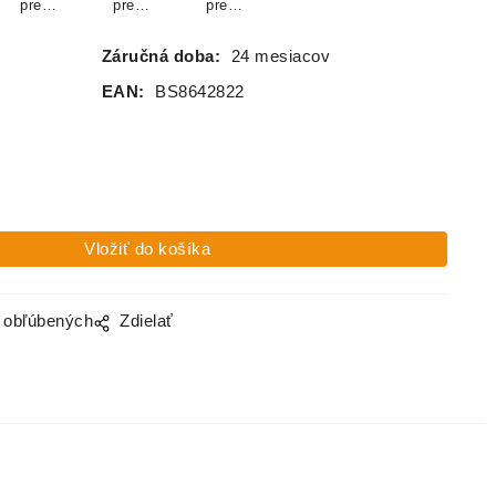
pre
pre
pre
bábätka
bábätka
bábätka
velvet -
velvet -
velvet -
Záručná doba:
24 mesiacov
SKY BLUE
SMARAGD
SMOTANO
VE
EAN:
BS8642822
o obľúbených
Zdielať