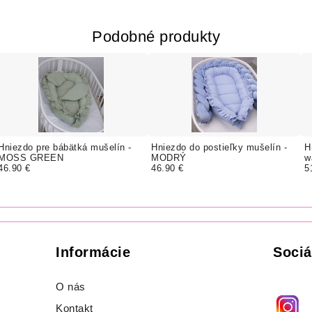
Podobné produkty
Hniezdo pre bábätká mušelín -
Hniezdo do postieľky mušelín -
H
MOSS GREEN
MODRÝ
w
46.90 €
46.90 €
5
Informácie
Sociá
O nás
Kontakt