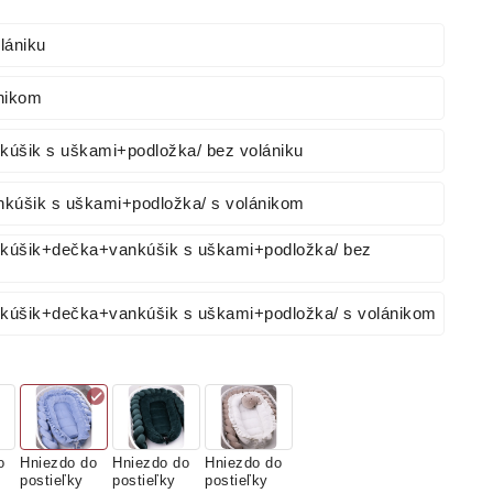
lániku
nikom
nkúšik s uškami+podložka/ bez volániku
ankúšik s uškami+podložka/ s volánikom
nkúšik+dečka+vankúšik s uškami+podložka/ bez
nkúšik+dečka+vankúšik s uškami+podložka/ s volánikom
o
Hniezdo do
Hniezdo do
Hniezdo do
postieľky
postieľky
postieľky