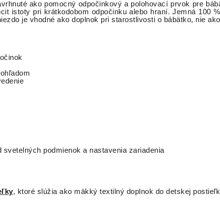
avrhnuté ako pomocný odpočinkový a polohovací prvok pre báb
pocit istoty pri krátkodobom odpočinku alebo hraní. Jemná 100 % 
niezdo je vhodné ako doplnok pri starostlivosti o bábätko, nie a
počinok
 dohľadom
vedenie
od svetelných podmienok a nastavenia zariadenia
eľky
, ktoré slúžia ako mäkký textilný doplnok do detskej postieľk