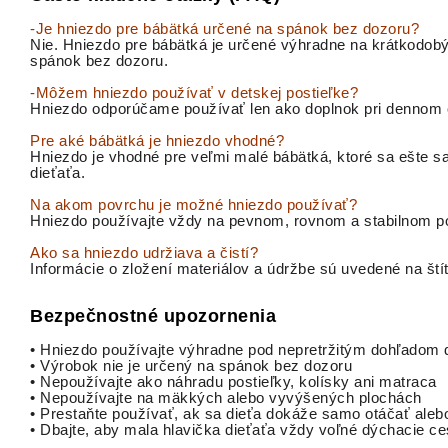
-Je hniezdo pre bábätká určené na spánok bez dozoru?
Nie. Hniezdo pre bábätká je určené výhradne na krátkodobý
spánok bez dozoru.
-Môžem hniezdo používať v detskej postieľke?
Hniezdo odporúčame používať len ako doplnok pri dennom o
Pre aké bábätká je hniezdo vhodné?
Hniezdo je vhodné pre veľmi malé bábätká, ktoré sa ešte s
dieťaťa.
Na akom povrchu je možné hniezdo používať?
Hniezdo používajte vždy na pevnom, rovnom a stabilnom p
Ako sa hniezdo udržiava a čistí?
Informácie o zložení materiálov a údržbe sú uvedené na š
Bezpečnostné upozornenia
• Hniezdo používajte výhradne pod nepretržitým dohľadom 
• Výrobok nie je určený na spánok bez dozoru
• Nepoužívajte ako náhradu postieľky, kolísky ani matraca
• Nepoužívajte na mäkkých alebo vyvýšených plochách
• Prestaňte používať, ak sa dieťa dokáže samo otáčať aleb
• Dbajte, aby mala hlavička dieťaťa vždy voľné dýchacie ce