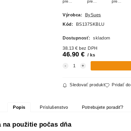
pre
pre
pre
bábätka
bábätka
bábätka
velvet -
velvet -
velvet -
Výrobca:
BySues
CAPPUCCI
MOCCA
RUŽOVÁ
NO
Kód:
BS137SKBLU
Dostupnosť:
skladom
38.13
€
bez DPH
46.90
€
ks
Sledovať produkt
Pridať d
Popis
Príslušenstvo
Potrebujete poradiť?
 na použitie počas dňa