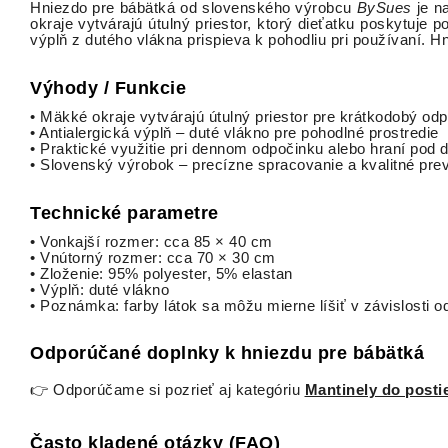
Hniezdo pre bábätká od slovenského výrobcu
BySues
je n
okraje vytvárajú útulný priestor, ktorý dieťatku poskytuje 
výplň z dutého vlákna prispieva k pohodliu pri používaní. H
Výhody / Funkcie
• Mäkké okraje vytvárajú útulný priestor pre krátkodobý od
• Antialergická výplň – duté vlákno pre pohodlné prostredie
• Praktické využitie pri dennom odpočinku alebo hraní pod
• Slovenský výrobok – precízne spracovanie a kvalitné pre
Technické parametre
• Vonkajší rozmer: cca 85 × 40 cm
• Vnútorný rozmer: cca 70 × 30 cm
• Zloženie: 95% polyester, 5% elastan
• Výplň: duté vlákno
• Poznámka: farby látok sa môžu mierne líšiť v závislosti 
Odporúčané doplnky k hniezdu pre bábätká
👉 Odporúčame si pozrieť aj kategóriu
Mantinely do posti
Často kladené otázky (FAQ)