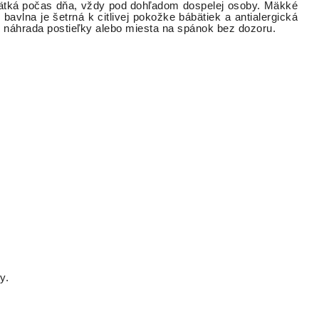
ätká počas dňa, vždy pod dohľadom dospelej osoby. Mäkké
bavlna je šetrná k citlivej pokožke bábätiek a antialergická
ko náhrada postieľky alebo miesta na spánok bez dozoru.
y.