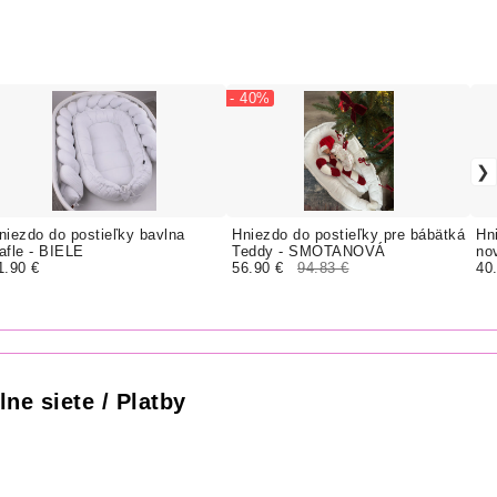
- 40%
niezdo do postieľky bavlna
Hniezdo do postieľky pre bábätká
Hn
afle - BIELE
Teddy - SMOTANOVÁ
no
1.90 €
56.90 €
94.83 €
40
lne siete / Platby