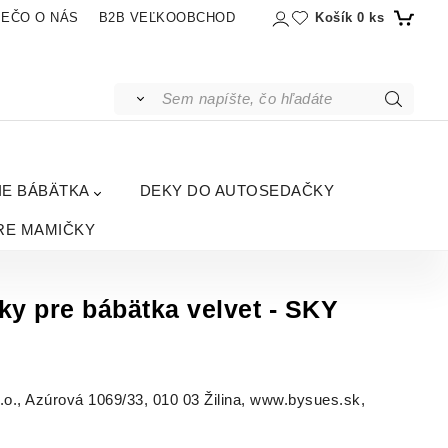
Košík
0
ks
IEČO O NÁS
B2B VEĽKOOBCHOD
IE BÁBÄTKA
DEKY DO AUTOSEDAČKY
RE MAMIČKY
ky pre bábätka velvet - SKY
, Azúrová 1069/33, 010 03 Žilina, www.bysues.sk,