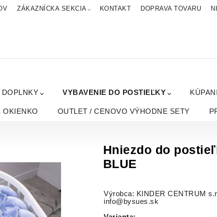
OV
ZÁKAZNÍCKA SEKCIA
KONTAKT
DOPRAVA TOVARU
N
A DOPLNKY
VYBAVENIE DO POSTIEĽKY
KÚPAN
É OKIENKO
OUTLET / CENOVO VÝHODNE SETY
P
Hniezdo do postieľ
BLUE
Výrobca: KINDER CENTRUM s.r.o.
info@bysues.sk