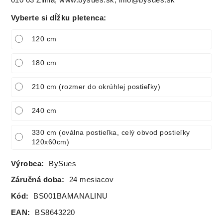
Vyberte si dĺžku pletenca
:
120 cm
180 cm
210 cm (rozmer do okrúhlej postieľky)
240 cm
330 cm (oválna postieľka, celý obvod postieľky
120x60cm)
Výrobca:
BySues
Záručná doba:
24 mesiacov
Kód:
BS001BAMANALINU
EAN:
BS8643220