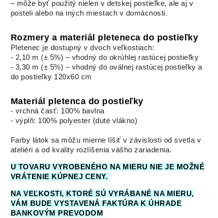
– môže byť použitý nielen v detskej postieľke, ale aj v
posteli alebo na iných miestach v domácnosti.
Rozmery a materiál pleteneca do postieľky
Pletenec je dostupný v dvoch veľkostiach:
- 2,10 m (± 5%) – vhodný do okrúhlej rastúcej postieľky
- 3,30 m (± 5%) – vhodný do oválnej rastúcej postieľky a
do postieľky 120x60 cm
Materiál pletenca do postieľky
- vrchná časť: 100% bavlna
- výplň: 100% polyester (duté vlákno)
Farby látok sa môžu mierne líšiť v závislosti od svetla v
ateliéri a od kvality rozlíšenia vášho zariadenia.
U TOVARU VYROBENÉHO NA MIERU NIE JE MOŽNÉ
VRÁTENIE KÚPNEJ CENY.
NA VEĽKOSTI, KTORÉ SÚ VYRÁBANÉ NA MIERU,
VÁM BUDE VYSTAVENÁ FAKTÚRA K ÚHRADE
BANKOVÝM PREVODOM