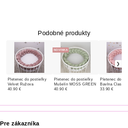
Podobné produkty
NOVINKA
Pletenec do postieľky
Pletenec do postieľky
Pletenec do pos
Velvet Ružova
Mušelín MOSS GREEN
Bavlna Classic
40.90 €
40.90 €
PÚDROVÁ
33.90 €
Pre zákazníka