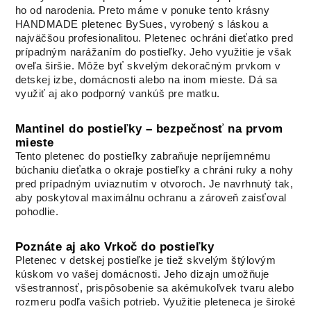
ho od narodenia. Preto máme v ponuke tento krásny
HANDMADE pletenec BySues, vyrobený s láskou a
najväčšou profesionalitou. Pletenec ochráni dieťatko pred
prípadným narážaním do postieľky. Jeho využitie je však
oveľa širšie. Môže byť skvelým dekoračným prvkom v
detskej izbe, domácnosti alebo na inom mieste. Dá sa
využiť aj ako podporný vankúš pre matku.
Mantinel do postieľky – bezpečnosť na prvom
mieste
Tento pletenec do postieľky zabraňuje nepríjemnému
búchaniu dieťatka o okraje postieľky a chráni ruky a nohy
pred prípadným uviaznutím v otvoroch. Je navrhnutý tak,
aby poskytoval maximálnu ochranu a zároveň zaisťoval
pohodlie.
Poznáte aj ako Vrkoč do postieľky
Pletenec v detskej postieľke je tiež skvelým štýlovým
kúskom vo vašej domácnosti. Jeho dizajn umožňuje
všestrannosť, prispôsobenie sa akémukoľvek tvaru alebo
rozmeru podľa vašich potrieb. Využitie pleteneca je široké