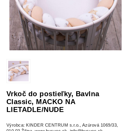
Vrkoč do postieľky, Bavlna
Classic, MACKO NA
LIETADLE/NUDE
Výrobca: KINDER CENTRUM s.r.o., Azúrová 1069/33,
010 03 Žilina, www.bysues.sk, info@bysues.sk