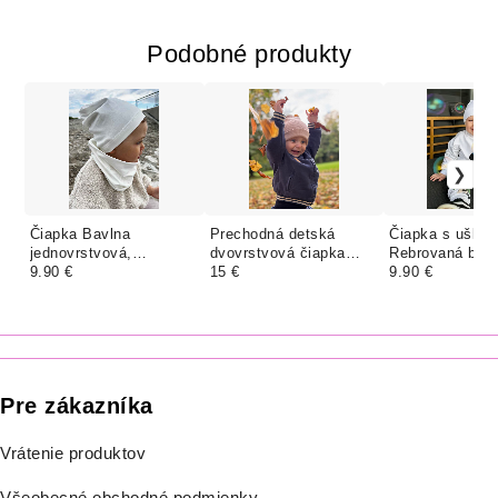
Podobné produkty
Čiapka Bavlna
Prechodná detská
Čiapka s uškam
jednovrstvová,
dvovrstvová čiapka
Rebrovaná bav
SMOTANOVÁ
9.90 €
Rebrovaná bavlna,
15 €
jednovrstvová,
9.90 €
LATTE
Pre zákazníka
Vrátenie produktov
Všeobecné obchodné podmienky