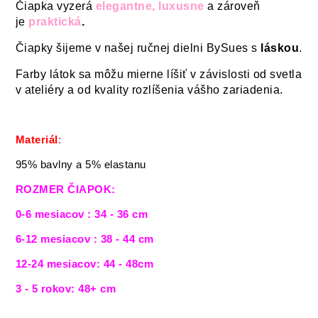
Čiapka vyzerá
elegantne, luxusne
a zároveň
je
praktická
.
Čiapky šijeme v našej ručnej dielni BySues s
láskou
.
Farby látok sa môžu mierne líšiť v závislosti od svetla
v ateliéry a od kvality rozlíšenia vášho zariadenia.
Materiál
:
95% bavlny a 5% elastanu
ROZMER ČIAPOK:
0-6 mesiacov : 34 - 36 cm
6-12 mesiacov : 38 - 44 cm
12-24 mesiacov: 44 - 48cm
3 - 5 rokov: 48+ cm