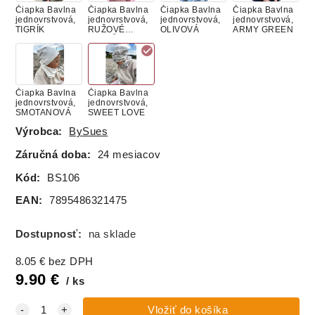
Čiapka Bavlna
Čiapka Bavlna
Čiapka Bavlna
Čiapka Bavlna
jednovrstvová,
jednovrstvová,
jednovrstvová,
jednovrstvová,
TIGRÍK
RUŽOVÉ
OLIVOVÁ
ARMY GREEN
LABUŤKY
Čiapka Bavlna
Čiapka Bavlna
jednovrstvová,
jednovrstvová,
SMOTANOVÁ
SWEET LOVE
Výrobca:
BySues
Záručná doba:
24 mesiacov
Kód:
BS106
EAN:
7895486321475
Dostupnosť:
na sklade
8.05
€
bez DPH
9.90
€
ks