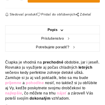
Sledovať produkt
Pridať do obľúbených
Zdielať
Popis
Príslušenstvo
Potrebujete poradiť?
Čiapka je vhodná
na
prechodné
obdobie, jar i jeseň.
Rovnako ju využijete aj počas chladných
letných
večerov kedy perfektne zohreje detské ušká.
Zamiluje si ju aj vaš pokladík, lebo sa mu bude
príjemne
a
pohodlne
nosiť, no taktiež si ju obľúbite
aj Vy, keďže poskytnete svojmu drobčekovi to
najlepšie
, čo môžete na trhu
nájsť
a zároveň Vás
poteší svojím
dokonalým
vzhľadom.