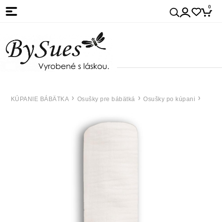
0
KÚPANIE BÁBÄTKA
Osušky pre bábätká
Osušky po kúpani