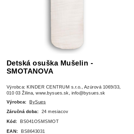
Detská osuška Mušelin -
SMOTANOVA
Výrobca: KINDER CENTRUM s.r.o., Azúrová 1069/33,
010 03 Žilina, www.bysues.sk, info@bysues.sk
Výrobca:
BySues
Záručná doba:
24 mesiacov
Kód:
BS041OSMSMOT
EAN:
BS8643031