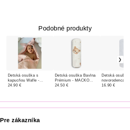
Podobné produkty
Detská osuška s
Detská osuška Bavlna
Detská osuška 
kapucňou Wafle -
Prémium - MACKO
novorodenca Ba
RUŽOVÁ
24.90 €
"KOZERAWSKI"
24.50 €
BIELA
16.90 €
Pre zákazníka