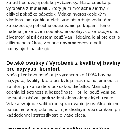
zaradiť do svojej detskej výbavičky. Naša osuška je
vyrobená z materiálu, ktorý je mimoriadne šetrný k
citlivej pokožke bábätiek. Vďaka hygroskopickým
vlastnostiam rýchlo a efektívne absorbuje vodu, čím
zabezpečuje pohodlné osušovanie po kúpaní. Tento
materiál je zároveň dostatočne odolný, čo zaručuje dlhú
životnosť aj pri častom používaní. Ideálna je aj pre deti s
citlivou pokožkou, vrátane novorodencov a detí
náchylných na alergie.
Detské osušky / Vyrobené z kvalitnej bavlny
pre najvyšší komfort
Naša plienková osuška je vyrobená zo 100% bavlny
najvyššej kvality, ktorá poskytuje maximálnu jemnosť a
komfort pri kontakte s pokožkou dieťatka. Mamičky
ocenia jej šetrnosť a bezpečnosť – pri jej používaní sa
nemusíte obávať podráždení alebo alergických reakcií.
Vďaka svojmu kvalitnému spracovaniu je osuška nielen
pohodlná, ale aj odolná, čím je ideálnym spoločníkom pri
každodennej starostlivosti o vaše dieťa.