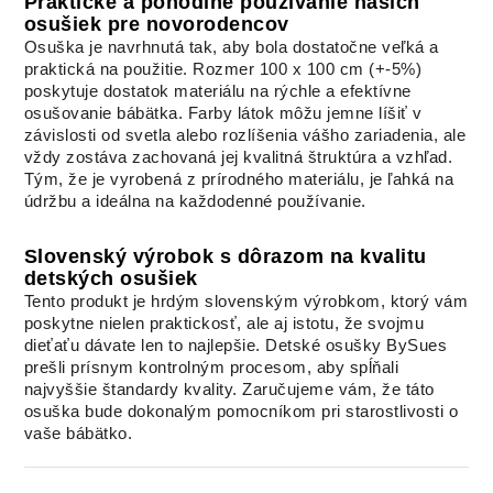
Praktické a pohodlné používanie našich
osušiek pre novorodencov
Osuška je navrhnutá tak, aby bola dostatočne veľká a
praktická na použitie. Rozmer 100 x 100 cm (+-5%)
poskytuje dostatok materiálu na rýchle a efektívne
osušovanie bábätka. Farby látok môžu jemne líšiť v
závislosti od svetla alebo rozlíšenia vášho zariadenia, ale
vždy zostáva zachovaná jej kvalitná štruktúra a vzhľad.
Tým, že je vyrobená z prírodného materiálu, je ľahká na
údržbu a ideálna na každodenné používanie.
Slovenský výrobok s dôrazom na kvalitu
detských osušiek
Tento produkt je hrdým slovenským výrobkom, ktorý vám
poskytne nielen praktickosť, ale aj istotu, že svojmu
dieťaťu dávate len to najlepšie. Detské osušky BySues
prešli prísnym kontrolným procesom, aby spĺňali
najvyššie štandardy kvality. Zaručujeme vám, že táto
osuška bude dokonalým pomocníkom pri starostlivosti o
vaše bábätko.