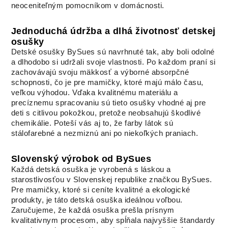
neoceniteľným pomocníkom v domácnosti.
Jednoduchá údržba a dlhá životnosť detskej
osušky
Detské osušky BySues sú navrhnuté tak, aby boli odolné
a dlhodobo si udržali svoje vlastnosti. Po každom praní si
zachovávajú svoju mäkkosť a výborné absorpčné
schopnosti, čo je pre mamičky, ktoré majú málo času,
veľkou výhodou. Vďaka kvalitnému materiálu a
precíznemu spracovaniu sú tieto osušky vhodné aj pre
deti s citlivou pokožkou, pretože neobsahujú škodlivé
chemikálie. Poteší vás aj to, že farby látok sú
stálofarebné a nezmiznú ani po niekoľkých praniach.
Slovenský výrobok od BySues
Každá detská osuška je vyrobená s láskou a
starostlivosťou v Slovenskej republike značkou BySues.
Pre mamičky, ktoré si ceníte kvalitné a ekologické
produkty, je táto detská osuška ideálnou voľbou.
Zaručujeme, že každá osuška prešla prísnym
kvalitativnym procesom, aby spĺňala najvyššie štandardy