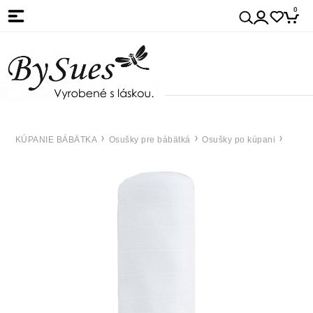
0
KÚPANIE BÁBÄTKA
Osušky pre bábätká
Osušky po kúpani