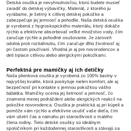
Detská osuška je nevyhnutnosťou, ktorú budete musieť
zaradiť do detskej výbavičky. Materiál, z ktorého ju
vyrábame, je šetrný k citlivej detskej pokožke a
zabezpečuje jej jemnosť a pohodlie. Naša detská osuška
je vyrobená z hygroskopického materiálu, ktorý dokáže
rýchlo a efektívne absorbovať veľké množstvo vody, čím
zaručuje rýchle a pohodlné osušovanie. Je zároveň
odolná proti roztiahnutiu, čím zaručuje dlhú životnosť aj
pri častom používaní. Vhodná je aj pre novorodencov a
deti trpiace citlivou alebo alergickými pokožkami.
Perfektná pre mamičky aj ich detičky
Naša plienková osuška je vyrobená zo 100% bavlny v
najvyššej kvalite, ktorá poskytuje nielen komfort, ale aj
bezpečnosť pri kontakte s jemnou pokožkou vášho
bábätka. Mamičky ocenia jej šetrnosť a jemnosť, čo
znamená menej podráždení alebo alergických reakcií na
pokožke novorodenca. Osuška je praktická aj pri kúpeli a
pomôže vám rýchlo a efektívne usušiť vaše dieťa, čím
vám ušetrí čas a námahu pri starostlivosti o malého
člena rodiny. Tieto detské osušky sú ideálnym
spoločníkom pri každodennej starostlivosti a stávajú sa