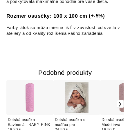
a poskytovala maximálne pohodlie pre vaše dieťa.
(+-5%)
Rozmer osusčky: 100 x 100 cm
Farby látok sa môžu mierne líšiť v závislosti od svetla v
ateliéry a od kvality rozlíšenia vášho zariadenia.
Podobné produkty
Detská osuška
Detská osuška s
Detská osuška
Bavlnená - BABY PINK
mašľou pre
Mušelínvá -
16.30 €
novorodencov Wafle -
24.90 €
STARORUŽOV
16.90 €