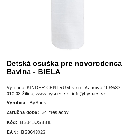
Detská osuška pre novorodenca
Bavlna - BIELA
Výrobca: KINDER CENTRUM s.r.o., Azúrová 1069/33,
010 03 Žilina, www.bysues.sk, info@bysues.sk
Výrobca:
BySues
Záručná doba:
24 mesiacov
Kód:
BS041OSBBIL
EAN:
BS8643023