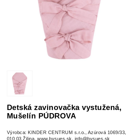
Detská zavinovačka vystužená,
Mušelín PÚDROVA
Výrobca: KINDER CENTRUM s.r.o., Azúrová 1069/33,
010 03 Žilina, www.bysues.sk, info@bysues.sk