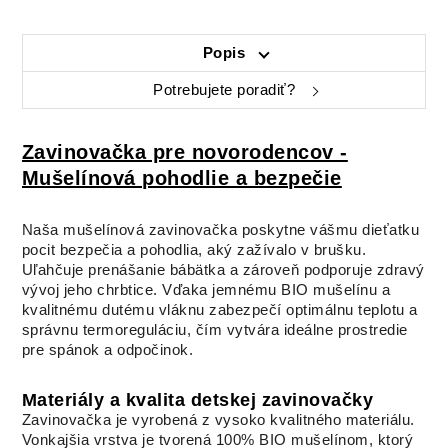
Mušelín
STARORUŽOV
Á
Popis
Potrebujete poradiť?
Zavinovačka pre novorodencov -
Mušelínová pohodlie a bezpečie
Naša mušelínová zavinovačka poskytne vášmu dieťatku
pocit bezpečia a pohodlia, aký zažívalo v brušku.
Uľahčuje prenášanie bábätka a zároveň podporuje zdravý
vývoj jeho chrbtice. Vďaka jemnému BIO mušelínu a
kvalitnému dutému vláknu zabezpečí optimálnu teplotu a
správnu termoreguláciu, čím vytvára ideálne prostredie
pre spánok a odpočinok.
Materiály a kvalita detskej zavinovačky
Zavinovačka je vyrobená z vysoko kvalitného materiálu.
Vonkajšia vrstva je tvorená 100% BIO mušelínom, ktorý