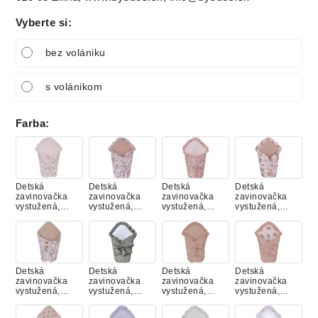
Vyberte si
:
bez volániku
s volánikom
Farba
:
Detská
Detská
Detská
Detská
zavinovačka
zavinovačka
zavinovačka
zavinovačka
vystužená,
vystužená,
vystužená,
vystužená,
Mušelín BEIGE
Mušelín
Mušelín LILA
Mušelín
RUŽIČKY
KÁČATKO
HÚSKY
MACKO
Detská
Detská
Detská
Detská
zavinovačka
zavinovačka
zavinovačka
zavinovačka
vystužená,
vystužená,
vystužená,
vystužená,
Mušelín
Mušelín MOSS
Mušelín
Mušelín
MACKO S
GREEN
PIESKOVÁ
PIESKOVÁ S