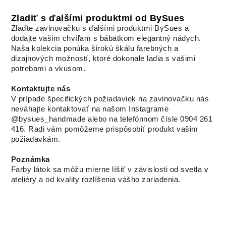
Zladiť s ďalšími produktmi od BySues
Zlaďte zavinovačku s ďalšími produktmi BySues a
dodajte vašim chvíľam s bábätkom elegantný nádych.
Naša kolekcia ponúka širokú škálu farebných a
dizajnových možností, ktoré dokonale ladia s vašimi
potrebami a vkusom.
Kontaktujte nás
V prípade špecifických požiadaviek na zavinovačku nás
neváhajte kontaktovať na našom Instagrame
@bysues_handmade alebo na telefónnom čísle 0904 261
416. Radi vám pomôžeme prispôsobiť produkt vašim
požiadavkám.
Poznámka
Farby látok sa môžu mierne líšiť v závislosti od svetla v
ateliéry a od kvality rozlíšenia vášho zariadenia.