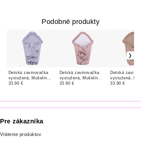
Podobné produkty
Detská zavinovačka
Detská zavinovačka
Detská zavino
vystužená, Mušelín
vystužená, Mušelín
vystužená, Muš
SIVÁ
33.90 €
STARORUŽOVÁ
33.90 €
PIESKOVÁ
33.90 €
Pre zákazníka
Vrátenie produktov