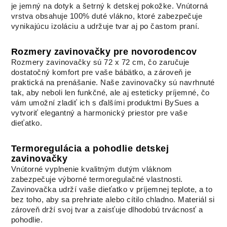
je jemný na dotyk a šetrný k detskej pokožke. Vnútorná
vrstva obsahuje 100% duté vlákno, ktoré zabezpečuje
vynikajúcu izoláciu a udržuje tvar aj po častom praní.
Rozmery zavinovačky pre novorodencov
Rozmery zavinovačky sú 72 x 72 cm, čo zaručuje
dostatočný komfort pre vaše bábätko, a zároveň je
praktická na prenášanie. Naše zavinovačky sú navrhnuté
tak, aby neboli len funkčné, ale aj esteticky príjemné, čo
vám umožní zladiť ich s ďalšími produktmi BySues a
vytvoriť elegantný a harmonický priestor pre vaše
dieťatko.
Termoregulácia a pohodlie detskej
zavinovačky
Vnútorné vyplnenie kvalitným dutým vláknom
zabezpečuje výborné termoregulačné vlastnosti.
Zavinovačka udrží vaše dieťatko v príjemnej teplote, a to
bez toho, aby sa prehriate alebo cítilo chladno. Materiál si
zároveň drží svoj tvar a zaisťuje dlhodobú trvácnosť a
pohodlie.