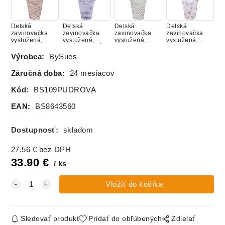
BALÓNMI
MACKOM
Detská
Detská
Detská
Detská
zavinovačka
zavinovačka
zavinovačka
zavinovačka
vystužená,
vystužená,
vystužená,
vystužená,
Mušelín RETRO
Mušelín SIVÁ
Mušelín
Mušelín BIELY
MACKO
SRDIEČKA
MACKO
Výrobca:
BySues
"KOZERAWSKI"
Záručná doba:
24 mesiacov
Detská
Detská
Detská
Detská
Kód:
BS109PUDROVA
zavinovačka
zavinovačka
zavinovačka
zavinovačka
vystužená,
vystužená,
vystužená,
vystužená,
EAN:
BS8643560
Mušelín
Mušelín BIELA
Mušelín LES
Mušelín
VINTAGE
MALINOVÁ
Dostupnosť:
skladom
Detská
Detská
Detská
Detská
27.56
€
bez DPH
zavinovačka
zavinovačka
zavinovačka
zavinovačka
vystužená,
vystužená,
vystužená,
vystužená,
33.90
€
ks
Mušelín
Mušelín
Mušelín
Mušelín
MODRÁ
PÚDROVA
RUŽOVÝ
SPIACE
ZAJAČIK
ZVIERATKÁ
Detská
zavinovačka
Sledovať produkt
Pridať do obľúbených
Zdielať
vystužená,