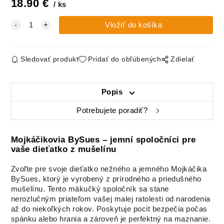
farba
18.90
€
ks
PIESKOVÁ
Sledovať produkt
Pridať do obľúbených
Zdielať
Popis
Potrebujete poradiť?
Mojkáčikovia BySues – jemní spoločníci pre
vaše dieťatko z mušelínu
Zvoľte pre svoje dieťatko nežného a jemného Mojkáčika
BySues, ktorý je vyrobený z prírodného a priedušného
mušelínu. Tento mäkučký spoločník sa stane
nerozlučným priateľom vašej malej ratolesti od narodenia
až do niekoľkých rokov. Poskytuje pocit bezpečia počas
spánku alebo hrania a zároveň je perfektný na maznanie.