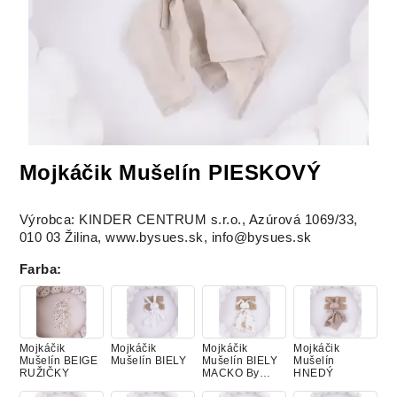
Mojkáčik Mušelín PIESKOVÝ
Výrobca: KINDER CENTRUM s.r.o., Azúrová 1069/33,
010 03 Žilina, www.bysues.sk, info@bysues.sk
Farba
:
Mojkáčik
Mojkáčik
Mojkáčik
Mojkáčik
Mušelín BEIGE
Mušelín BIELY
Mušelín BIELY
Mušelín
RUŽIČKY
MACKO By
HNEDÝ
KOZERAWSKI