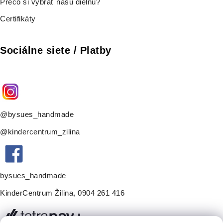
Prečo si vybrať našu dielňu?
Certifikáty
Sociálne siete / Platby
@bysues_handmade
@kindercentrum_zilina
bysues_handmade
KinderCentrum Žilina
,
0904 261 416