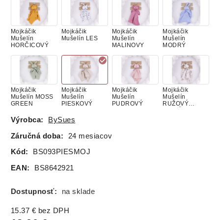
Mojkáčik
Mojkáčik
Mojkáčik
Mojkáčik
Mušelín
Mušelín LES
Mušelín
Mušelín
HORČICOVÝ
MALINOVY
MODRÝ
Mojkáčik
Mojkáčik
Mojkáčik
Mojkáčik
Mušelín MOSS
Mušelín
Mušelín
Mušelín
GREEN
PIESKOVÝ
PUDROVÝ
RUŽOVÝ
ZAJAČIK
Výrobca:
BySues
Záručná doba:
24 mesiacov
Mojkáčik
Mojkáčik
Mojkáčik
Mušelinový
Kód:
BS093PIESMOJ
Mušelín SIVÝ
Mušelín
Mušelín
mojkáčik Zajko,
SPIACE
VINTAGE
farba CANDY
EAN:
BS8642921
ZVIERATKÁ
PINK
Dostupnosť:
na sklade
Mojkáčik
Mušelinový
15.37
€
bez DPH
bavlna MACKO
mojkáčik Zajko,