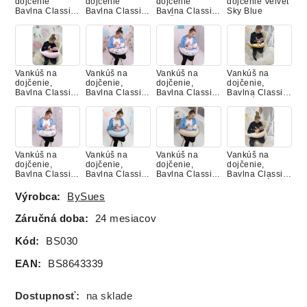
dojčenie
dojčenie
dojčenie
dojčenie Velvet
Bavlna Classic
Bavlna Classic,
Bavlna Classic,
Sky Blue
MACKO S
BABY BLUE
RUŽE TANTAU
BALÓNIKOM
NUDE
Vankúš na
Vankúš na
Vankúš na
Vankúš na
dojčenie,
dojčenie,
dojčenie,
dojčenie,
Bavlna Classic,
Bavlna Classic,
Bavlna Classic,
Bavlna Classic,
BABY PINK
BAMBI S
LES
LESNÉ
KAMARÁTMI
ZVIERATKÁ
Vankúš na
Vankúš na
Vankúš na
Vankúš na
dojčenie,
dojčenie,
dojčenie,
dojčenie,
Bavlna Classic,
Bavlna Classic,
Bavlna Classic,
Bavlna Classic,
MACKO NA
MINT
NUDE
PIESKOVÁ
LIETADLE
Výrobca:
BySues
Záručná doba:
24 mesiacov
Vankúš na
Vankúš na
Vankúš na
Vankúš na
Kód:
BS030
dojčenie,
dojčenie,
dojčenie,
dojčenie,
Bavlna Classic,
Bavlna Classic,
Bavlna Classic,
Bavlna Classic,
EAN:
BS8643339
PUDROVÁ
RUŽOVÉ
SAHARA
SAHARA
DREVO
KÁČATKO
Dostupnosť:
na sklade