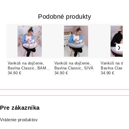
Podobné produkty
Vankúš na dojčenie,
Vankúš na dojčenie,
Vankúš na dojč
Bavlna Classic, BAMBI
Bavlna Classic, SIVÁ
Bavlna Classic
S KAMARÁTMI
34.90 €
34.90 €
SAHARA KÁČ
34.90 €
Pre zákazníka
Vrátenie produktov