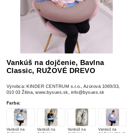
Vankúš na dojčenie, Bavlna
Classic, RUŽOVÉ DREVO
Výrobca: KINDER CENTRUM s.r.o., Azúrová 1069/33,
010 03 Žilina, www.bysues.sk, info@bysues.sk
Farba
:
Vankúš na
Vankúš na
Vankúš na
Vankúš na