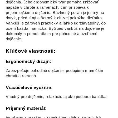
dojčenia. Jeho ergonomický tvar pomáha znižovať
napätie v chrbte a ramenách, čím prispieva k
Vankúš na
Vankúš na
Vankúš na
Vankúš na
príjemnejšiemu dojčeniu. Bavlnený poťah je jemný na
dojčenie,
dojčenie, Wafle
dojčenie, Wafle
dojčenie,
dotyk, priedušný a šetrný k citlivej pokožke dieťatka.
Bavlna Classic,
ORIEŠKOVÁ
RUŽOVÁ
mušelín
MACKO
SRDIEČKA
Vankúš je zároveň praktický a ľahko udržiavateľný, čo
ocení každá mamička. BySues vankúš na dojčenie je
dokonalým pomocníkom pre pohodlné a uvoľnené
dojčenie.
Vankúš na
Vankúš na
dojčenie, vzor
dojčenie,
SVETLÉ
mušelín BEIGE
Kľúčové vlastnosti:
PIVONKY
RUŽIČKY
Ergonomický dizajn:
Zabezpečuje pohodlné dojčenie, podopiera mamičkin
chrbát a ramená.
Viacúčelové využitie:
Vhodný pre dojčenie, relaxáciu aj ako podpora bábätka.
Príjemný materiál:
Vyrobený z mäkkých, priedušných látok, šetrných k