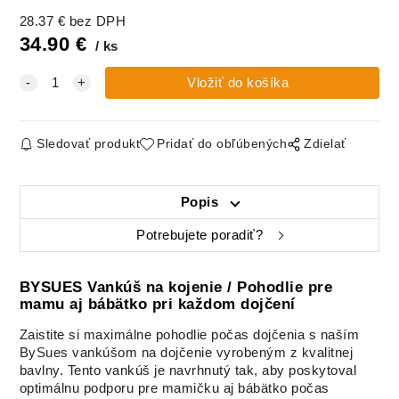
Vankúš na
Vankúš na
Vankúš na
Vankúš na
28.37
€
bez DPH
dojčenie,
dojčenie,
dojčenie,
dojčenie,
Bavlna Classic,
Bavlna Classic,
Bavlna Classic,
Bavlna
34.90
€
ks
SIVÁ
TMAVÉ
ZELENÁ
Prémium,
PIVONKY
HÚSKA
RUŽOVÝ
ZAJAČIK
Vankúš na
Vankúš na
Vankúš na
Vankúš na
dojčenie,
dojčenie,
dojčenie, Velvet
dojčenie, Velvet
Sledovať produkt
Pridať do obľúbených
Zdielať
Bavlna
RÚŽOVÝ
MOCCA
PETROL
Prémium,
ZAJAČIK
SPIACE
ZVIERATKÁ
Popis
Vankúš na
Vankúš na
Vankúš na
Vankúš na
Potrebujete poradiť?
dojčenie, Velvet
dojčenie,
dojčenie,
dojčenie,
SKY BLUE
Velvet,
Velvet, LILA
Velvet,
CAPPUCCINO
HÚSKY
RÚŽOVY
BYSUES Vankúš na kojenie / Pohodlie pre
mamu aj bábätko pri každom dojčení
Vankúš na
Vankúš na
Vankúš na
Vankúš na
Zaistite si maximálne pohodlie počas dojčenia s naším
dojčenie,
dojčenie,
dojčenie, Wafle
dojčenie, Wafle
BySues vankúšom na dojčenie vyrobeným z kvalitnej
Velvet,
Velvet,
BIELY
BÉŽOVY
SMARAGD
SMOTANOVÁ
bavlny. Tento vankúš je navrhnutý tak, aby poskytoval
optimálnu podporu pre mamičku aj bábätko počas