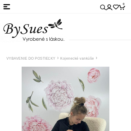
0
VYBAVENIE DO POSTIEĽKY
Kojenecké vankúše