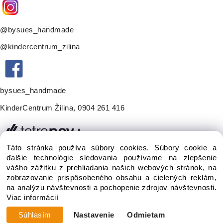
@bysues_handmade
@kindercentrum_zilina
bysues_handmade
KinderCentrum Žilina
,
0904 261 416
Táto stránka používa súbory cookies. Súbory cookie a
ďalšie technológie sledovania používame na zlepšenie
vášho zážitku z prehliadania našich webových stránok, na
zobrazovanie prispôsobeného obsahu a cielených reklám,
na analýzu návštevnosti a pochopenie zdrojov návštevnosti.
Viac informácií
Vytvorené systémom ClickEshop.sk
Súhlasím
Nastavenie
Odmietam
Zmeniť nastavenia cookies