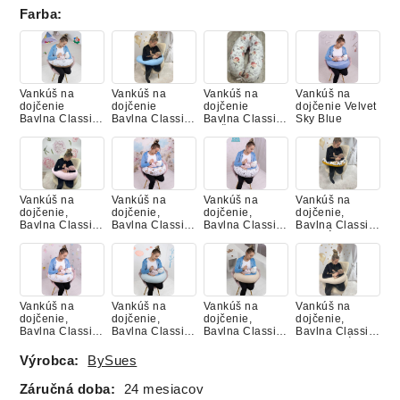
Farba
:
Vankúš na
Vankúš na
Vankúš na
Vankúš na
dojčenie
dojčenie
dojčenie
dojčenie Velvet
Bavlna Classic
Bavlna Classic,
Bavlna Classic,
Sky Blue
MACKO S
BABY BLUE
RUŽE TANTAU
BALÓNIKOM
NUDE
Vankúš na
Vankúš na
Vankúš na
Vankúš na
dojčenie,
dojčenie,
dojčenie,
dojčenie,
Bavlna Classic,
Bavlna Classic,
Bavlna Classic,
Bavlna Classic,
BABY PINK
BAMBI S
LES
LESNÉ
KAMARÁTMI
ZVIERATKÁ
Vankúš na
Vankúš na
Vankúš na
Vankúš na
dojčenie,
dojčenie,
dojčenie,
dojčenie,
Bavlna Classic,
Bavlna Classic,
Bavlna Classic,
Bavlna Classic,
MACKO NA
MINT
NUDE
PIESKOVÁ
LIETADLE
Výrobca:
BySues
Záručná doba:
24 mesiacov