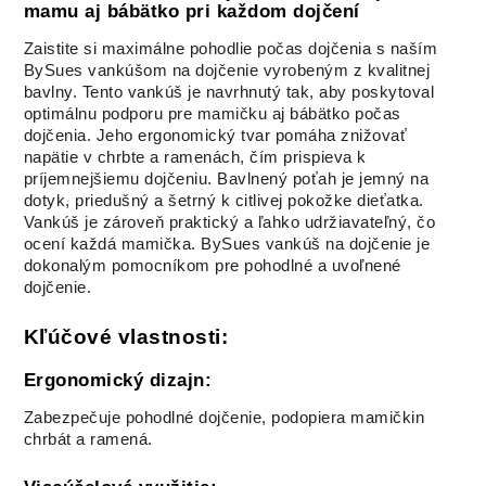
mamu aj bábätko pri každom dojčení
Vankúš na
Vankúš na
Vankúš na
Vankúš na
Zaistite si maximálne pohodlie počas dojčenia s naším
dojčenie,
dojčenie,
dojčenie, Wafle
dojčenie, Wafle
BySues vankúšom na dojčenie vyrobeným z kvalitnej
Velvet,
Velvet,
BIELY
BÉŽOVY
SMARAGD
SMOTANOVÁ
bavlny. Tento vankúš je navrhnutý tak, aby poskytoval
optimálnu podporu pre mamičku aj bábätko počas
dojčenia. Jeho ergonomický tvar pomáha znižovať
napätie v chrbte a ramenách, čím prispieva k
Vankúš na
Vankúš na
Vankúš na
Vankúš na
príjemnejšiemu dojčeniu. Bavlnený poťah je jemný na
dojčenie,
dojčenie, Wafle
dojčenie, Wafle
dojčenie,
dotyk, priedušný a šetrný k citlivej pokožke dieťatka.
Bavlna Classic,
ORIEŠKOVÁ
RUŽOVÁ
mušelín
MACKO
SRDIEČKA
Vankúš je zároveň praktický a ľahko udržiavateľný, čo
ocení každá mamička. BySues vankúš na dojčenie je
dokonalým pomocníkom pre pohodlné a uvoľnené
dojčenie.
Vankúš na
Vankúš na
dojčenie, vzor
dojčenie,
SVETLÉ
mušelín BEIGE
Kľúčové vlastnosti:
PIVONKY
RUŽIČKY
Ergonomický dizajn:
Zabezpečuje pohodlné dojčenie, podopiera mamičkin
chrbát a ramená.