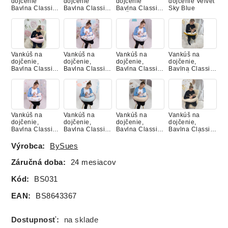
dojčenie
dojčenie
dojčenie
dojčenie Velvet
Bavlna Classic
Bavlna Classic,
Bavlna Classic,
Sky Blue
MACKO S
BABY BLUE
RUŽE TANTAU
BALÓNIKOM
NUDE
Vankúš na
Vankúš na
Vankúš na
Vankúš na
dojčenie,
dojčenie,
dojčenie,
dojčenie,
Bavlna Classic,
Bavlna Classic,
Bavlna Classic,
Bavlna Classic,
BABY PINK
BAMBI S
LES
LESNÉ
KAMARÁTMI
ZVIERATKÁ
Vankúš na
Vankúš na
Vankúš na
Vankúš na
dojčenie,
dojčenie,
dojčenie,
dojčenie,
Bavlna Classic,
Bavlna Classic,
Bavlna Classic,
Bavlna Classic,
MACKO NA
MINT
NUDE
PIESKOVÁ
LIETADLE
Výrobca:
BySues
Záručná doba:
24 mesiacov
Vankúš na
Vankúš na
Vankúš na
Vankúš na
Kód:
BS031
dojčenie,
dojčenie,
dojčenie,
dojčenie,
Bavlna Classic,
Bavlna Classic,
Bavlna Classic,
Bavlna Classic,
EAN:
BS8643367
PUDROVÁ
RUŽOVÉ
SAHARA
SAHARA
DREVO
KÁČATKO
Dostupnosť:
na sklade