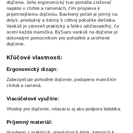
dojčenia. Jeho ergonomický tvar pomáha znižovať
napätie v chrbte a ramenách, čím prispieva k
Vankúš na
Vankúš na
Vankúš na
Vankúš na
príjemnejšiemu dojčeniu. Bavlnený poťah je jemný na
dojčenie,
dojčenie, Wafle
dojčenie, Wafle
dojčenie,
dotyk, priedušný a šetrný k citlivej pokožke dieťatka.
Bavlna Classic,
ORIEŠKOVÁ
RUŽOVÁ
mušelín
MACKO
SRDIEČKA
Vankúš je zároveň praktický a ľahko udržiavateľný, čo
ocení každá mamička. BySues vankúš na dojčenie je
dokonalým pomocníkom pre pohodlné a uvoľnené
dojčenie.
Vankúš na
Vankúš na
dojčenie, vzor
dojčenie,
SVETLÉ
mušelín BEIGE
Kľúčové vlastnosti:
PIVONKY
RUŽIČKY
Ergonomický dizajn:
Zabezpečuje pohodlné dojčenie, podopiera mamičkin
chrbát a ramená.
Viacúčelové využitie:
Vhodný pre dojčenie, relaxáciu aj ako podpora bábätka.
Príjemný materiál:
Vyrobený z mäkkých, priedušných látok, šetrných k