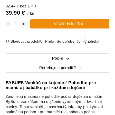
Vankúš na
Vankúš na
Vankúš na
Vankúš na
32.44
€
bez DPH
dojčenie,
dojčenie,
dojčenie,
dojčenie,
Bavlna Classic,
Bavlna Classic,
Bavlna Classic,
Bavlna
39.90
€
ks
SIVÁ
TMAVÉ
ZELENÁ
Prémium,
PIVONKY
HÚSKA
RUŽOVÝ
ZAJAČIK
Vankúš na
Vankúš na
Vankúš na
Vankúš na
dojčenie,
dojčenie,
dojčenie, Velvet
dojčenie, Velvet
Sledovať produkt
Pridať do obľúbených
Zdielať
Bavlna
RÚŽOVÝ
MOCCA
PETROL
Prémium,
ZAJAČIK
SPIACE
ZVIERATKÁ
Popis
Vankúš na
Vankúš na
Vankúš na
Vankúš na
Potrebujete poradiť?
dojčenie, Velvet
dojčenie,
dojčenie,
dojčenie,
SKY BLUE
Velvet,
Velvet, LILA
Velvet,
CAPPUCCINO
HÚSKY
RÚŽOVY
BYSUES Vankúš na kojenie / Pohodlie pre
mamu aj bábätko pri každom dojčení
Vankúš na
Vankúš na
Vankúš na
Vankúš na
Zaistite si maximálne pohodlie počas dojčenia s naším
dojčenie,
dojčenie,
dojčenie, Wafle
dojčenie, Wafle
BySues vankúšom na dojčenie vyrobeným z kvalitnej
Velvet,
Velvet,
BIELY
BÉŽOVY
SMARAGD
SMOTANOVÁ
bavlny. Tento vankúš je navrhnutý tak, aby poskytoval
optimálnu podporu pre mamičku aj bábätko počas