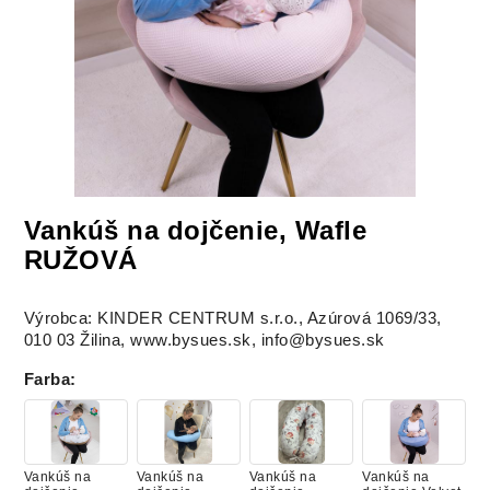
Vankúš na dojčenie, Wafle
RUŽOVÁ
Výrobca: KINDER CENTRUM s.r.o., Azúrová 1069/33,
010 03 Žilina, www.bysues.sk, info@bysues.sk
Farba
:
Vankúš na
Vankúš na
Vankúš na
Vankúš na