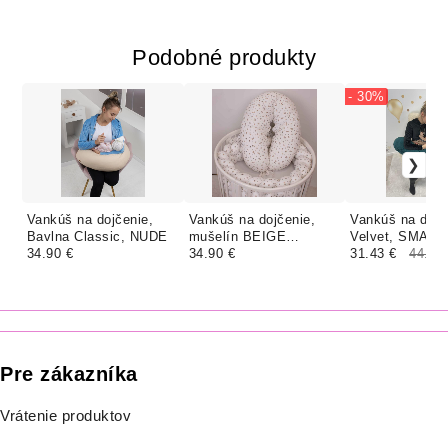
Podobné produkty
- 30%
Vankúš na dojčenie,
Vankúš na dojčenie,
Vankúš na dojč
Bavlna Classic, NUDE
mušelín BEIGE
Velvet, SMAR
34.90 €
RUŽIČKY
34.90 €
31.43 €
44.90
Pre zákazníka
Vrátenie produktov