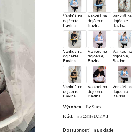
Vankúš na
Vankúš na
Vankúš na
dojčenie
dojčenie
dojčenie
Bavlna
Bavlna
Bavlna
Classic
Classic,
Classic,
MACKO S
BABY
RUŽE
BALÓNIKO
BLUE
TANTAU
M NUDE
Vankúš na
Vankúš na
Vankúš na
dojčenie,
dojčenie,
dojčenie,
Bavlna
Bavlna
Bavlna
Classic,
Classic,
Classic,
LESNÉ
MACKO
MINT
ZVIERATK
NA
Á
LIETADLE
Vankúš na
Vankúš na
Vankúš na
dojčenie,
dojčenie,
dojčenie,
Bavlna
Bavlna
Bavlna
Classic,
Classic,
Classic,
SAHARA
SAHARA
SIVÁ
Výrobca:
BySues
KÁČATKO
Kód:
BS031RUZZAJ
Vankúš na
Vankúš na
Vankúš na
dojčenie,
dojčenie,
dojčenie,
Dostupnosť:
na sklade
RÚŽOVÝ
Velvet
Velvet