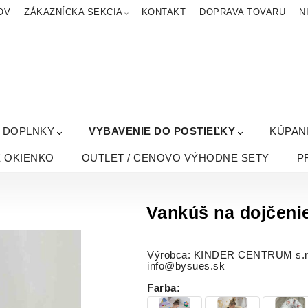
OV
ZÁKAZNÍCKA SEKCIA
KONTAKT
DOPRAVA TOVARU
N
A DOPLNKY
VYBAVENIE DO POSTIEĽKY
KÚPAN
É OKIENKO
OUTLET / CENOVO VÝHODNE SETY
P
Vankúš na dojčen
Výrobca: KINDER CENTRUM s.r.o.
info@bysues.sk
Farba
: