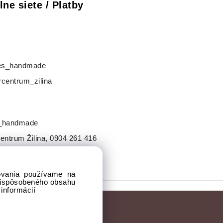
lne siete / Platby
s_handmade
centrum_zilina
_handmade
entrum Žilina
,
0904 261 416
dovania používame na
prispôsobeného obsahu
 informácií