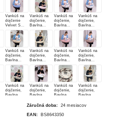
Vankúš na
Vankúš na
Vankúš na
Vankúš na
dojčenie
dojčenie,
dojčenie,
dojčenie,
Velvet Sky
Bavlna
Bavlna
Bavlna
Blue
Classic,
Classic,
Classic,
BABY
BAMBI S
LES
PINK
KAMARÁT
MI
Vankúš na
Vankúš na
Vankúš na
Vankúš na
dojčenie,
dojčenie,
dojčenie,
dojčenie,
Bavlna
Bavlna
Bavlna
Bavlna
Classic,
Classic,
Classic,
Classic,
NUDE
PIESKOVÁ
PUDROVÁ
RUŽOVÉ
DREVO
Vankúš na
Vankúš na
Vankúš na
Vankúš na
dojčenie,
dojčenie,
dojčenie,
dojčenie,
Bavlna
Bavlna
Bavlna
Bavlna
Classic,
Classic,
Prémium,
Prémium,
TMAVÉ
ZELENÁ
RUŽOVÝ
SPIACE
Záručná doba:
24 mesiacov
PIVONKY
HÚSKA
ZAJAČIK
ZVIERATK
Á
EAN:
BS8643350
Vankúš na
Vankúš na
Vankúš na
Vankúš na
dojčenie,
dojčenie,
dojčenie,
dojčenie,
Velvet SKY
Velvet,
Velvet,
Velvet,