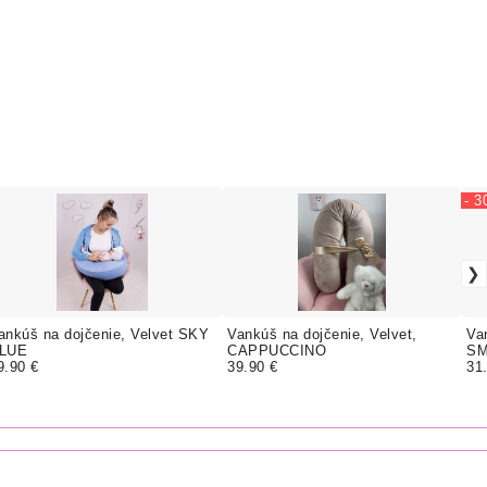
- 
ankúš na dojčenie, Velvet SKY
Vankúš na dojčenie, Velvet,
Va
LUE
CAPPUCCINO
S
9.90 €
39.90 €
31