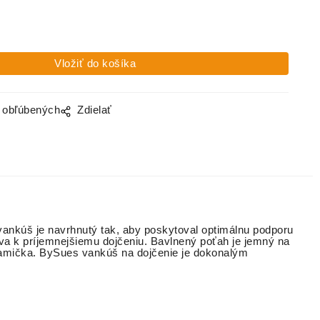
BLUE
CAPPUCCI
LILA
RÚŽOVY
NO
HÚSKY
Vankúš na
Vankúš na
Vankúš na
Vankúš na
dojčenie,
dojčenie,
dojčenie,
dojčenie,
Wafle
Bavlna
Wafle
Wafle
BÉŽOVY
Classic,
ORIEŠKO
RUŽOVÁ
MACKO
VÁ
o obľúbených
Zdielať
vankúš je navrhnutý tak, aby poskytoval optimálnu podporu
va k príjemnejšiemu dojčeniu. Bavlnený poťah je jemný na
á mamička. BySues vankúš na dojčenie je dokonalým