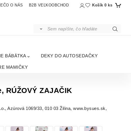
Košík
0
ks
IEČO O NÁS
B2B VEĽKOOBCHOD
IE BÁBÄTKA
DEKY DO AUTOSEDAČKY
RE MAMIČKY
ie, RÚŽOVÝ ZAJAČIK
, Azúrová 1069/33, 010 03 Žilina, www.bysues.sk,