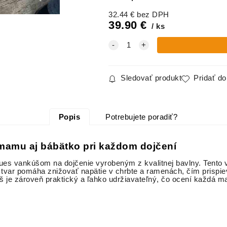
ZAJAČIK
MOCCA
PETROL
32.44
€
bez DPH
39.90
€
ks
Vankúš na
Vankúš na
Vankúš na
dojčenie,
dojčenie,
dojčenie,
Velvet,
Velvet,
Wafle
SMARAGD
SMOTANO
BIELY
VÁ
Sledovať produkt
Pridať d
Vankúš na
Vankúš na
Vankúš na
dojčenie,
dojčenie,
dojčenie,
Popis
Potrebujete poradiť?
mušelín
vzor
mušelín
SRDIEČKA
SVETLÉ
BEIGE
PIVONKY
RUŽIČKY
mamu aj bábätko pri každom dojčení
ues vankúšom na dojčenie vyrobeným z kvalitnej bavlny. Tento 
tvar pomáha znižovať napätie v chrbte a ramenách, čím prispie
nkúš je zároveň praktický a ľahko udržiavateľný, čo ocení každ