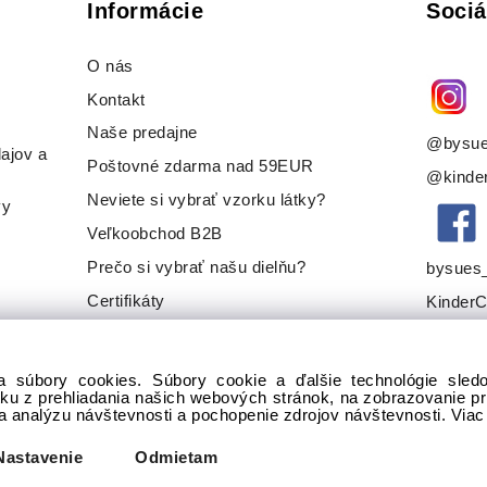
Informácie
Sociá
O nás
Kontakt
Naše predajne
@bysue
ajov a
Poštovné zdarma nad 59EUR
@kinder
Neviete si vybrať vzorku látky?
vy
Veľkoobchod B2B
Prečo si vybrať našu dielňu?
bysues
Certifikáty
KinderC
a súbory cookies. Súbory cookie a ďalšie technológie sle
tku z prehliadania našich webových stránok, na zobrazovanie 
na analýzu návštevnosti a pochopenie zdrojov návštevnosti.
Viac
Nastavenie
Odmietam