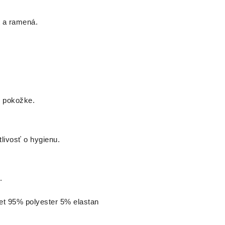
t a ramená.
j pokožke.
livosť o hygienu.
.
vet 95% polyester 5% elastan